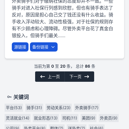
外卖骑手们对于缴纳社保的态度却并不一致。一些
骑手对进入社保行列感到欣慰，但也有骑手表达了
反对，原因是担心自己交了钱还没有什么收益。骑
手收入浮动较大、流动性极强，对于社保的规则存
有不少顾虑和心理障碍。尽管外卖平台花了真金白
银投入，但骑手们最关……
源链接
备份链接
当前为第
0
至
20
条， 总计
86
条
上一页
下一页
关键词
平台(53)
骑手(31)
劳动关系(23)
外卖骑手(17)
灵活就业(14)
就业形态(13)
司机(11)
美团(9)
外卖员(9)
公司(9)
外卖平台(8)
群体(7)
送外卖(7)
社会(6)