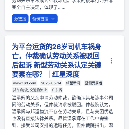
劳动关系常常成为维权难点。李某的接单行为并非
完全自主决定，体现了……
源链接
备份链接
为平台运货的26岁司机车祸身
亡，仲裁确认劳动关系被驳回
后起诉 新型劳动关系认定关键
要素在哪？｜红星深度
www.163.com
2025-05-14
红星新闻
蓝领受雇者
货车/物流, 交通物流业
广东省
温承辉的父亲申请劳动仲裁，欲确认其与涉事公司
间的劳动关系，但仲裁请求被驳回。仲裁院认为，
温承辉与邦运物流不存在劳动关系，且与美团优选
也没有直接法律关系。尽管温承辉在工作中需签
到、接受公司安排的运输任务，但仲裁院指出，温