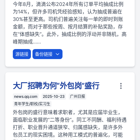
今年8月，滴滴公布2024年所有订单平均抽成比例
为14%，但许多司机凭经验感知，认为抽成普遍在
30%甚至更高。司机们普遍关注每一单的即时到账
金额，而对于那些按周、按月结算的补贴奖励，存
在“体感缺失”。此外，抽成比例的浮动并非随机，高
峰期抽成……
源链接
备份链接
大厂招聘为何“外包岗”盛行
news.qq.com
2025-10-23
广州日报
青年学生/职校/实习生
外包岗的盛行意味着求职者，尤其是应届毕业生，
面临职业发展的“二等身份”。同工不同酬、福利待遇
打折、职业晋升通道狭窄、归属感缺失，是许多外
包员工的现实困境。这种用工模式的普遍化，可能