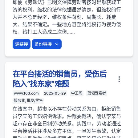
即便《劳动法》已明文保障劳动者按时足额获取工
资的权利。维权的法律依据虽然清楚，但维权的行
为并不总是经济，维权条件苛刻、周期长、耗费
大、结果不确定。一些地方甚至将维权行为视为侵
权，给打工人造成二次伤……
源链接
备份链接
在平台接活的销售员，受伤后
陷入“找东家”难题
www.163.com
2025-05-29
中工网
蓝领受雇者
服务业, 批发/零售
在该案中，超市以不存在劳动关系为由，拒绝销售
员李某的工伤赔偿诉求。仲裁委裁决，确认李某与
超市存在非全日制劳动关系。实践中，劳动者通过
平台接活往往涉及多方主体，一旦发生事故，认定