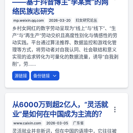
——基于抖音博主“李某贵”的网
络民族志研究
mp.weixin.qq.com
2026-03-20
妇女研究论丛
乡村女网红的数字劳动呈现为“线上”与“线下”、“生
产”与“再生产”劳动交织且高度性别化与情感性的劳
动实践。平台通过算法推荐、数据监控和游戏化管
理等方式，将劳动者对自我认同、社会联结和意义
实现的追求转化为可量化的数据流量，诱导“自我剥
削”，劳……
源链接
备份链接
从6000万到超2亿人，“灵活就
业”是如何在中国成为主流的？
www.caixin.com
2026-03-05
广东省
灵活就业并非新词，但在中国的语境中，它往往被