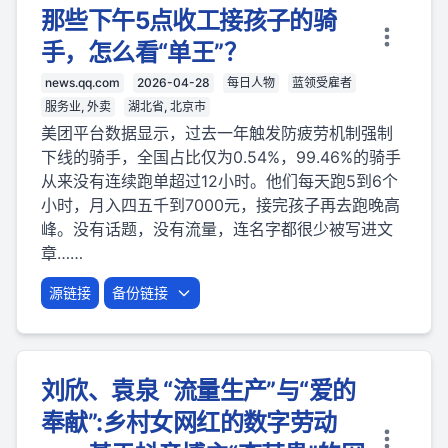
那些下午5点收工接孩子的骑
手，怎么看“单王”？
news.qq.com
2026-04-28
每日人物
蓝领受雇者
服务业, 外卖
湖北省, 北京市
美团平台数据显示，过去一年触发防疲劳机制强制
下线的骑手，全国占比仅为0.54%，99.46%的骑手
从来没有连续跑单超过12小时。他们每天跑5到6个
小时，月入四五千到7000元，接完孩子再去跑晚高
峰。没有话题，没有流量，连名字都很少被写进文
章……
源链接
备份链接
刘欣、袁泉 “流量生产”与“爱的
奉献”:乡村女网红的数字劳动