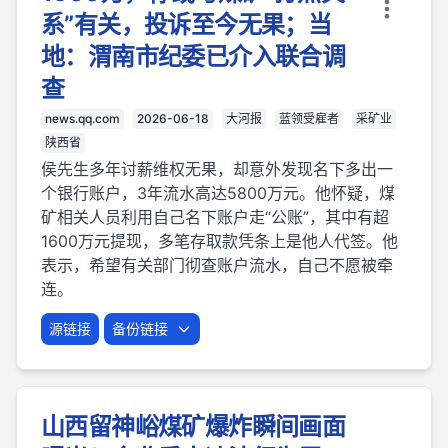
系”有关，投诉至今无果；当
地：渭南市纪委已介入联合调
查
news.qq.com
2026-06-18
大河报
蓝领受雇者
采矿业
陕西省
侯先生多年讨薪维权无果，却意外发现名下多出一
个银行账户，3年流水高达5800万元。他怀疑，煤
矿相关人员利用自己名下账户走“公账”，其中有超
1600万元提现，多笔存取款凭条上是他人代签。他
表示，希望有关部门彻查账户流水，自己不愿被牵
连。
源链接
备份链接
山西留神峪煤矿爆炸瞬间画面