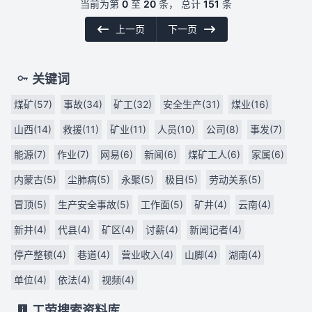
当前为第
0
至
20
条， 总计
151
条
上一页
下一页
关键词
煤矿(57)
事故(34)
矿工(32)
安全生产(31)
煤业(16)
山西(14)
救援(11)
矿业(11)
人员(10)
公司(8)
事发(7)
能源(7)
作业(7)
网易(6)
新闻(6)
煤矿工人(6)
家属(6)
内蒙古(5)
尘肺病(5)
永聚(5)
极目(5)
劳动关系(5)
冒顶(5)
生产安全事故(5)
工作面(5)
矿井(4)
云南(4)
新井(4)
代县(4)
矿区(4)
讨薪(4)
新闻记者(4)
停产整顿(4)
巷道(4)
营业收入(4)
山脚(4)
湖南(4)
单位(4)
依法(4)
视频(4)
工劳搜索资料库