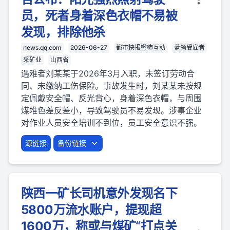
员，死者身着深色衣帽不易被
发现，排除他杀
news.qq.com
2026-06-27
都市快报橙柿互动
蓝领受雇者
采矿业
山西省
遇难者刘某某于2026年3月入职，未签订劳动合
同、未缴纳工伤保险。事故发生时，刘某某未按规
定佩戴安全帽、反光背心，身着深色衣帽，与周围
煤堆色差反差小，导致驾驶员不易发现。涉事企业
对作业人员安全培训不到位，员工安全意识不强。
源链接
备份链接
陕西一矿长司机意外发现名下
5800万流水账户，提现超
1600万，称或与煤矿“打点关