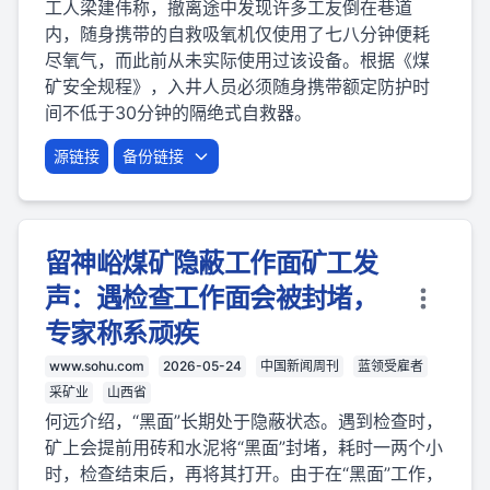
工人梁建伟称，撤离途中发现许多工友倒在巷道
内，随身携带的自救吸氧机仅使用了七八分钟便耗
尽氧气，而此前从未实际使用过该设备。根据《煤
矿安全规程》，入井人员必须随身携带额定防护时
间不低于30分钟的隔绝式自救器。
源链接
备份链接
留神峪煤矿隐蔽工作面矿工发
声：遇检查工作面会被封堵，
专家称系顽疾
www.sohu.com
2026-05-24
中国新闻周刊
蓝领受雇者
采矿业
山西省
何远介绍，“黑面”长期处于隐蔽状态。遇到检查时，
矿上会提前用砖和水泥将“黑面”封堵，耗时一两个小
时，检查结束后，再将其打开。由于在“黑面”工作，