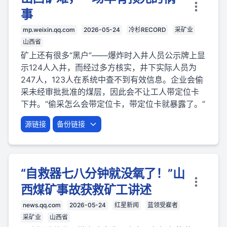
事
mp.weixin.qq.com
2026-05-24
冷杉RECORD
采矿业
山西省
矿上还有很多“黑户”——爆炸时入井人员公示牌上显
示124人入井，而经过多方核实，井下实际人员为
247人，123人在系统中查不到有效信息。企业会偷
采未经审批批准的煤层，因此会不让工人带定位卡
下井。“偷采怎么会带定位卡，带定位卡就暴露了。”
源链接
备份链接
“自救器七八分钟就没氧了！”山
西煤矿事故获救矿工讲述
news.qq.com
2026-05-24
红星新闻
蓝领受雇者
采矿业
山西省