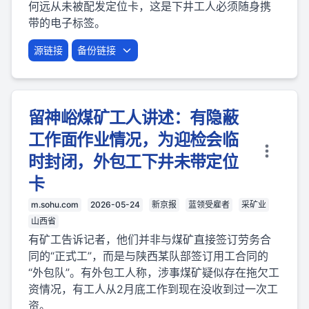
何远从未被配发定位卡，这是下井工人必须随身携
带的电子标签。
源链接
备份链接
留神峪煤矿工人讲述：有隐蔽
工作面作业情况，为迎检会临
时封闭，外包工下井未带定位
卡
m.sohu.com
2026-05-24
新京报
蓝领受雇者
采矿业
山西省
有矿工告诉记者，他们并非与煤矿直接签订劳务合
同的“正式工”，而是与陕西某队部签订用工合同的
“外包队”。有外包工人称，涉事煤矿疑似存在拖欠工
资情况，有工人从2月底工作到现在没收到过一次工
资。