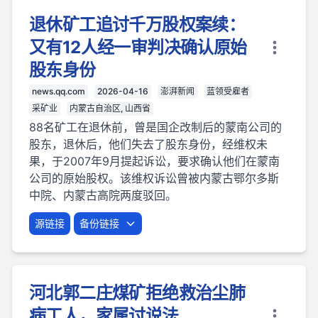
退休矿工追讨千万股权案续：
又有12人经一审判决确认原始
股东身份
news.qq.com
2026-04-16
澎湃新闻
蓝领受雇者
采矿业
内蒙古自治区, 山西省
88名矿工在退休前，曾是国企改制后的蒙南公司的
股东，退休后，他们失去了股东身份，经维权未
果，于2007年9月提起诉讼，要求确认他们在蒙南
公司的原始股权。该维权诉讼曾被内蒙古鄂尔多斯
中院、内蒙古高院两度驳回。
源链接
备份链接
河北郭二庄煤矿拒绝救治尘肺
病工人，家属讨说法