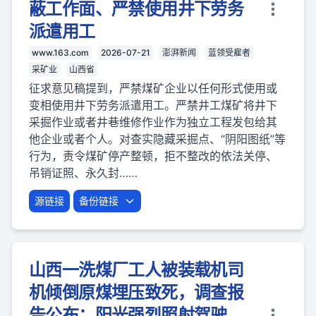
蔽工作面、严禁使用井下劳务
派遣用工
www.163.com
2026-07-21
澎湃新闻
蓝领受雇者
采矿业
山西省
征求意见稿提到，严禁煤矿企业以任何形式使用或
变相使用井下劳务派遣用工。严禁井工煤矿将井下
采掘作业或者井巷维修作业作为独立工程发包给其
他企业或者个人。对查实隐藏采掘点、“阴阳图纸”等
行为，责令煤矿停产整顿，拒不整改的依法关停、
吊销证照、永久封……
源链接
备份链接
山西一洗煤厂工人被装载机司
机倾倒原煤埋压致死，调查报
告公布：阳光强烈照射驾驶