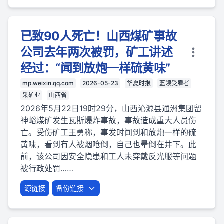
已致90人死亡！山西煤矿事故
公司去年两次被罚，矿工讲述
经过：“闻到放炮一样硫黄味”
mp.weixin.qq.com
2026-05-23
华夏时报
蓝领受雇者
采矿业
山西省
2026年5月22日19时29分，山西沁源县通洲集团留
神峪煤矿发生瓦斯爆炸事故，事故造成重大人员伤
亡。受伤矿工王勇称，事发时闻到和放炮一样的硫
黄味，看到有人被烟呛倒，自己也晕倒在井下。此
前，该公司因安全隐患和工人未穿戴反光服等问题
被行政处罚……
源链接
备份链接