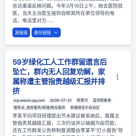
信访渠道反映问题。今年3月19日上午，她去医院就
医，当天主治医生接到自称其所在单位领导的电
话，电话里对方……
源链接
备份链接
59岁绿化工人工作群留遗言后
坠亡，群内无人回复劝解，家
属称遭主管指责越级汇报并排
挤
mp.weixin.qq.com
2026-07-31
新黄河
蓝领受雇者
服务业, 居民服务/修理/物业服务
新疆维吾尔自治区
李某平向项目经理提出节水建议被采纳后，直属主
管指责其越级汇报，三次约谈并以抽烟为由罚款，
还在工作群发公告称制度调整由李某平“打小报告”导