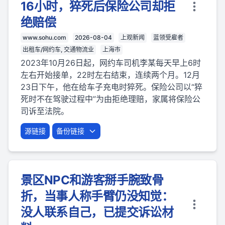
16小时，猝死后保险公司却拒
绝赔偿
www.sohu.com
2026-08-04
上观新闻
蓝领受雇者
出租车/网约车, 交通物流业
上海市
2023年10月26日起，网约车司机李某每天早上6时
左右开始接单，22时左右结束，连续两个月。12月
23日下午，他在给车子充电时猝死。保险公司以“猝
死时不在驾驶过程中”为由拒绝理赔，家属将保险公
司诉至法院。
源链接
备份链接
景区NPC和游客掰手腕致骨
折，当事人称手臂仍没知觉：
没人联系自己，已提交诉讼材