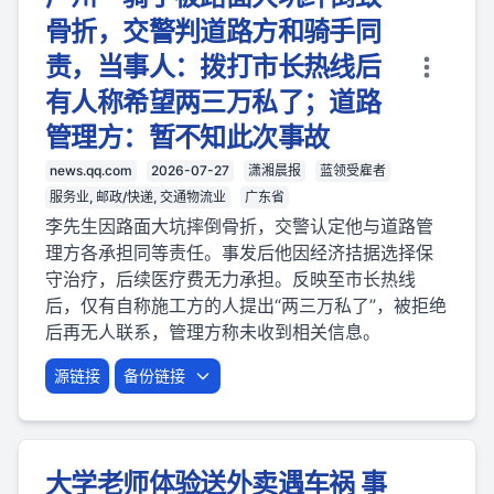
骨折，交警判道路方和骑手同
责，当事人：拨打市长热线后
有人称希望两三万私了；道路
管理方：暂不知此次事故
news.qq.com
2026-07-27
潇湘晨报
蓝领受雇者
服务业, 邮政/快递, 交通物流业
广东省
李先生因路面大坑摔倒骨折，交警认定他与道路管
理方各承担同等责任。事发后他因经济拮据选择保
守治疗，后续医疗费无力承担。反映至市长热线
后，仅有自称施工方的人提出“两三万私了”，被拒绝
后再无人联系，管理方称未收到相关信息。
源链接
备份链接
大学老师体验送外卖遇车祸 事