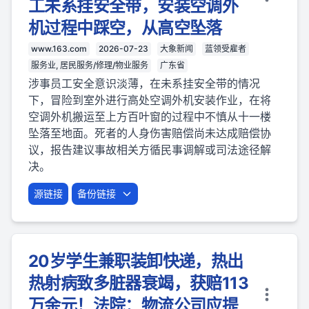
工未系挂安全带，安装空调外
机过程中踩空，从高空坠落
www.163.com
2026-07-23
大象新闻
蓝领受雇者
服务业, 居民服务/修理/物业服务
广东省
涉事员工安全意识淡薄，在未系挂安全带的情况
下，冒险到室外进行高处空调外机安装作业，在将
空调外机搬运至上方百叶窗的过程中不慎从十一楼
坠落至地面。死者的人身伤害赔偿尚未达成赔偿协
议，报告建议事故相关方循民事调解或司法途径解
决。
源链接
备份链接
20岁学生兼职装卸快递，热出
热射病致多脏器衰竭，获赔113
万余元！法院：物流公司应提