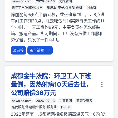
news.qq.com
2026-07-16
海报新闻
青年学生/职校/实习生
制造业, 电子/仪器/计算机
河南省
陈丽丽每天6点半前到校，乘坐班车到工厂，8点进
车间工作到20点，除去吃饭时间实际每天工作约11
个小时，一天工资约99元，主要负责在流水线装
箱、搬运产品。实习期间，工厂没有提供工作服和
劳保鞋，只发了一件马甲。
源链接
备份链接
成都金牛法院：环卫工人下班
晕倒，因热射病10天后去世，
公司赔偿36万元
news.qq.com
2026-07-13
封面新闻
蓝领受雇者
居民服务/修理/物业服务, 服务业
四川省
2022年盛夏，成都遭遇持续极端高温天气，67岁的