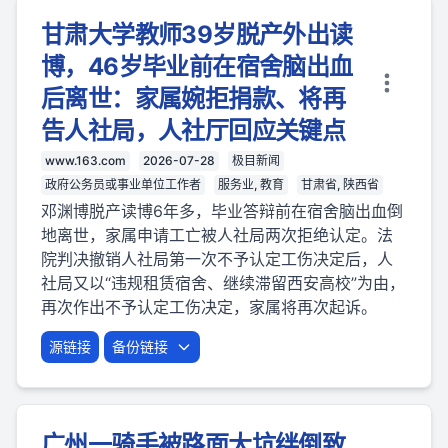
甘肃大学教师39岁脱产外出读
博，46岁毕业前在宿舍脑出血
后离世：家属婉拒捐款、将再
告人社局，人社厅回应关键点
www.163.com
2026-07-28
极目新闻
政府公务员或事业单位工作者
服务业, 教育
甘肃省, 陕西省
邓渊博脱产读博6年多，毕业答辩前在宿舍脑出血倒
地离世，家属申请工亡被人社局两次拒绝认定。法
院判决撤销人社局第一次不予认定工伤决定后，人
社局又以“违规租赁宿舍、继续滞留西安高校”为由，
再次作出不予认定工伤决定，家属将再次起诉。
源链接
备份链接
广州一骑手被路面大坑绊倒致