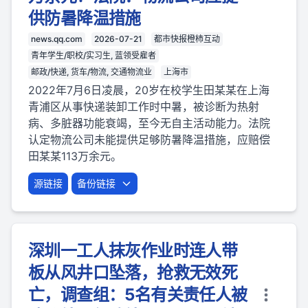
供防暑降温措施
news.qq.com
2026-07-21
都市快报橙柿互动
青年学生/职校/实习生, 蓝领受雇者
邮政/快递, 货车/物流, 交通物流业
上海市
2022年7月6日凌晨，20岁在校学生田某某在上海
青浦区从事快递装卸工作时中暑，被诊断为热射
病、多脏器功能衰竭，至今无自主活动能力。法院
认定物流公司未能提供足够防暑降温措施，应赔偿
田某某113万余元。
源链接
备份链接
深圳一工人抹灰作业时连人带
板从风井口坠落，抢救无效死
亡，调查组：5名有关责任人被