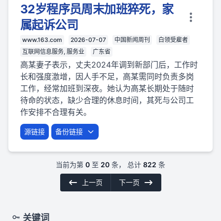
32岁程序员周末加班猝死，家
属起诉公司
www.163.com
2026-07-07
中国新闻周刊
白领受雇者
互联网信息服务, 服务业
广东省
高某妻子表示，丈夫2024年调到新部门后，工作时
长和强度激增，因人手不足，高某需同时负责多岗
工作，经常加班到深夜。她认为高某长期处于随时
待命的状态，缺少合理的休息时间，其死与公司工
作安排不合理有关。
源链接
备份链接
当前为第
0
至
20
条， 总计
822
条
上一页
下一页
关键词