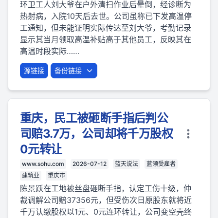
环卫工人刘大爷在户外清扫作业后晕倒，经诊断为
热射病，入院10天后去世。公司虽称已下发高温停
工通知，但未能证明实际传达至刘大爷，考勤记录
显示其当月领取高温补贴高于其他员工，反映其在
高温时段实际……
源链接
备份链接
重庆，民工被砸断手指后判公
司赔3.7万，公司却将千万股权
0元转让
www.sohu.com
2026-07-12
蓝天说法
蓝领受雇者
建筑业
重庆市
陈景跃在工地被丝盘砸断手指，认定工伤十级，仲
裁调解公司赔37356元，但受伤次日原股东就将近
千万认缴股权以1元、0元连环转让，公司变空壳终