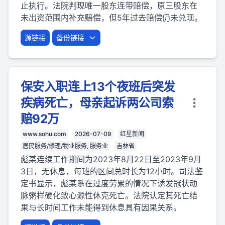
止执行。法院判现唯一股东连带赔偿，原三股东在
未出资范围内补充赔偿，但5年过去赔偿仍未兑现。
源链接
备份链接
保安入职连上13个夜班后突发
疾病死亡，母亲起诉两公司索
赔92万
www.sohu.com
2026-07-09
红星新闻
居民服务/修理/物业服务, 服务业
吉林省
彪某连续工作期间为2023年8月22日至2023年9月
3日，无休息，每班的区间总时长为12小时。司法鉴
定书显示，彪某系在过度劳累的情况下诱发冠状动
脉粥样硬化致心源性休克死亡。法院认定其死亡结
果与长时间工作未能得到休息具有因果关系。