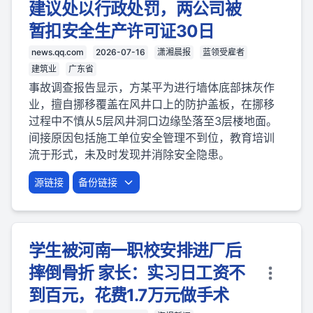
建议处以行政处罚，两公司被
暂扣安全生产许可证30日
news.qq.com
2026-07-16
潇湘晨报
蓝领受雇者
建筑业
广东省
事故调查报告显示，方某平为进行墙体底部抹灰作
业，擅自挪移覆盖在风井口上的防护盖板，在挪移
过程中不慎从5层风井洞口边缘坠落至3层楼地面。
间接原因包括施工单位安全管理不到位，教育培训
流于形式，未及时发现并消除安全隐患。
源链接
备份链接
学生被河南一职校安排进厂后
摔倒骨折 家长：实习日工资不
到百元，花费1.7万元做手术