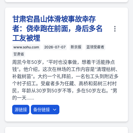
甘肃宕昌山体滑坡事故幸存
者：侥幸跑在前面，身后多名
工友被埋
www.sohu.com
2026-07-07
新京报
蓝领受雇者
甘肃省
周凯今年50岁，“平时也没事做，想着干活能挣点
钱”。他介绍，这次在林场的工作内容是“清理枯树、
补栽树苗”。大约一个礼拜前，一名包工头到附近多
个村子招工。受雇者多为任藏、高桥和茹树三村村
民，年龄从30岁到50岁不等，多在50岁左右。“男
的一天……
源链接
备份链接