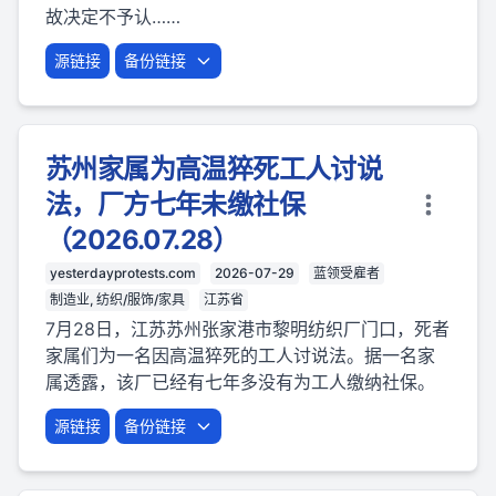
故决定不予认……
源链接
备份链接
苏州家属为高温猝死工人讨说
法，厂方七年未缴社保
（2026.07.28）
yesterdayprotests.com
2026-07-29
蓝领受雇者
制造业, 纺织/服饰/家具
江苏省
7月28日，江苏苏州张家港市黎明纺织厂门口，死者
家属们为一名因高温猝死的工人讨说法。据一名家
属透露，该厂已经有七年多没有为工人缴纳社保。
源链接
备份链接