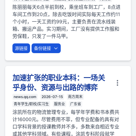
陈丽丽每天6点半前到校，乘坐班车到工厂，8点进
车间工作到20点，除去吃饭时间实际每天工作约11
个小时，一天工资约99元，主要负责在流水线装
箱、搬运产品。实习期间，工厂没有提供工作服和
劳保鞋，只发了一件马甲。
源链接
备份链接
加速扩张的职业本科：一场关
乎身份、资源与出路的博弈
news.qq.com
2026-07-15
南方周末
青年学生/职校/实习生
服务业
广东省
涂凯所在的物流管理专业，每学年学费和书本费共
计16000元。尽管费用不菲，但专业配备的具有对
口学科背景的授课教师并不多，多数来自相近专业
或其他学科领域。有些课程，涂凯专科阶段就学