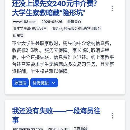
还没上课先交240元中介费？
大学生家教暗藏“隐形坑”
www.163.com
2026-05-26
齐鲁壹点
青年学生/职校/实习生
服务业, 居民服务/修理/物业服务
山东省
不少大学生兼职家教时，需先向中介缴纳信息费，
收费标准混乱，服务无保障。家长临时取消课程
后，中介直接失联，信息费难以退还。线上家教平
台还普遍要求学生无偿完成多次复习任务，且无薪
资报酬，学生权益难以保障。
源链接
备份链接
我还没有失败——一段海员往
事
mp.weixin.qq.com
2026-05-13
子夜呐喊