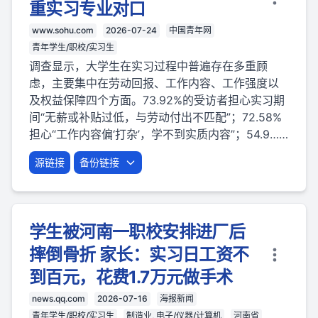
重实习专业对口
www.sohu.com
2026-07-24
中国青年网
青年学生/职校/实习生
调查显示，大学生在实习过程中普遍存在多重顾
虑，主要集中在劳动回报、工作内容、工作强度以
及权益保障四个方面。73.92%的受访者担心实习期
间“无薪或补贴过低，与劳动付出不匹配”；72.58%
担心“工作内容偏‘打杂’，学不到实质内容”；54.9……
源链接
备份链接
学生被河南一职校安排进厂后
摔倒骨折 家长：实习日工资不
到百元，花费1.7万元做手术
news.qq.com
2026-07-16
海报新闻
青年学生/职校/实习生
制造业, 电子/仪器/计算机
河南省