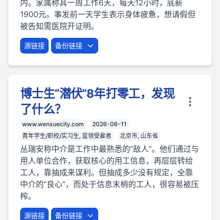
内。家属称其一周工作6天，每天12小时，底薪
1900元。事发前一天学生表示身体疲惫，想请假但
被告知需医院开证明。
源链接
备份链接
博士生“潜伏”8年打零工，发现
了什么？
www.wenxuecity.com
2026-06-11
青年学生/职校/实习生, 蓝领受雇者
北京市, 山东省
丛瑞安称中介是工作中最熟悉的“敌人”。他们通过与
用人单位合作，获取核心的用工信息，再层层转给
工人，靠抽成来谋利。但抽成多少没有规定，全靠
中介的“良心”，而处于信息末梢的工人，很容易被压
榨。
源链接
备份链接