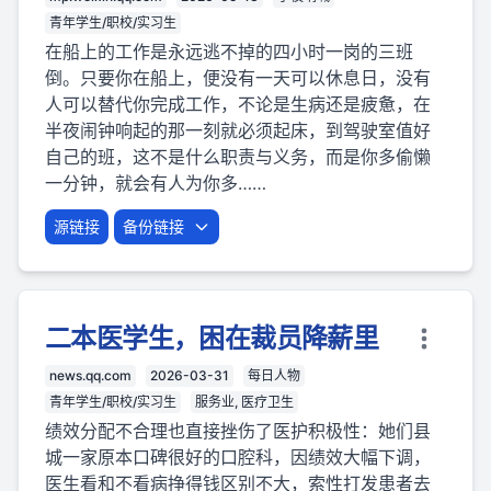
青年学生/职校/实习生
在船上的工作是永远逃不掉的四小时一岗的三班
倒。只要你在船上，便没有一天可以休息日，没有
人可以替代你完成工作，不论是生病还是疲惫，在
半夜闹钟响起的那一刻就必须起床，到驾驶室值好
自己的班，这不是什么职责与义务，而是你多偷懒
一分钟，就会有人为你多……
源链接
备份链接
二本医学生，困在裁员降薪里
news.qq.com
2026-03-31
每日人物
青年学生/职校/实习生
服务业, 医疗卫生
绩效分配不合理也直接挫伤了医护积极性：她们县
城一家原本口碑很好的口腔科，因绩效大幅下调，
医生看和不看病挣得钱区别不大，索性打发患者去