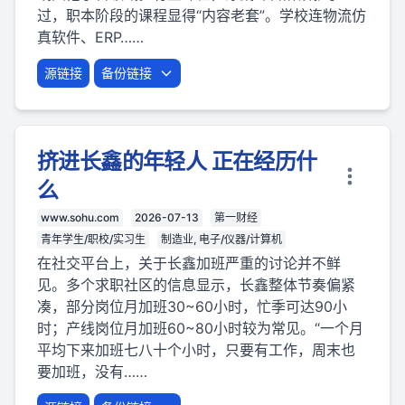
过，职本阶段的课程显得“内容老套”。学校连物流仿
真软件、ERP……
源链接
备份链接
挤进长鑫的年轻人 正在经历什
么
www.sohu.com
2026-07-13
第一财经
青年学生/职校/实习生
制造业, 电子/仪器/计算机
在社交平台上，关于长鑫加班严重的讨论并不鲜
见。多个求职社区的信息显示，长鑫整体节奏偏紧
凑，部分岗位月加班30~60小时，忙季可达90小
时；产线岗位月加班60~80小时较为常见。“一个月
平均下来加班七八十个小时，只要有工作，周末也
要加班，没有……