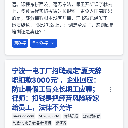
远。课程东拼西凑、毫无章法，哪里开新课了就去
上，多数课程实际授课时长很短。更令人匪夷所思
的是，部分课程根本没有开课，证书就已经发了。
她质疑道：“课没怎么上，证倒是全发了，这到底是
培训还是卖证？”
源链接
备份链接
宁波一电子厂招聘规定“夏天辞
职扣款3000元”，企业回应：
防止暑假工冒充长期工应聘；
律师：扣钱是把经营风险转嫁
给员工，法律不允许
news.qq.com
2026-07-14
潇湘晨报
蓝领受雇者
制造业, 电子/仪器/计算机
浙江省