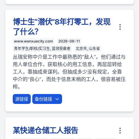
博士生“潜伏”8年打零工，发现
了什么？
www.wenxuecity.com
2026-06-11
青年学生/职校/实习生, 蓝领受雇者
北京市, 山东省
丛瑞安称中介是工作中最熟悉的“敌人”。他们通过与
用人单位合作，获取核心的用工信息，再层层转给
工人，靠抽成来谋利。但抽成多少没有规定，全靠
中介的“良心”，而处于信息末梢的工人，很容易被压
榨。
源链接
备份链接
某快递仓储工人报告