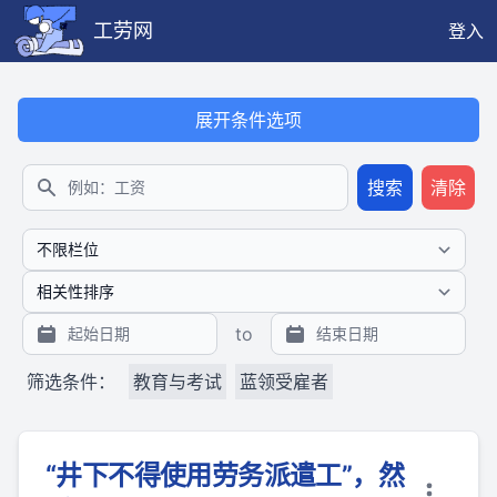
工劳网
登入
本搜索功能也提供公开、只读、无需认证的 JSON API（支持全文
展开条件选项
搜索
清除
搜索
to
筛选条件：
教育与考试
蓝领受雇者
“井下不得使用劳务派遣工”，然