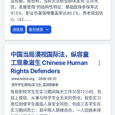
显短板。报告称，当前灵活就业群体呈现“生存无
忧，发展受限”的结构性特征：基础医保参保率达
91.5%，职业伤害保障覆盖率达86.2%，养老规划信
心（42……
源链接
备份链接
中国当局漠视国际法，纵容童
工现象滋生 Chinese Human
Rights Defenders
www.nchrd.org
2026-05-21
青年学生/职校/实习生, 蓝领受雇者
有些职校学生在实习期间每天工作10至12小时，包
括上夜班，从事与所学专业无关的劳动；有些实习
岗位则使学生面临人身安全风险，包括三名学生在
实习期间死亡：其中两人跳楼自杀，一人因病未得