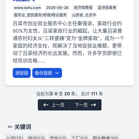
www.sohu.com
2025-09-28
经济观察报
蓝领受雇者
服务业, 居民服务/修理/物业服务
山西省, 北京市
吕梁市创业就业服务中心主任秦强说，家政行业约
80%为女性，吕梁家政行业的崛起，让大量吕梁普
通农村妇女从“三转婆姨”变为“金牌家政”，成为一个
家庭的经济支柱，既解决了当地促就业难题，更带
动了吕梁经济的长远发展。然而，许多学员即使已
经培训合格……
源链接
备份链接
当前为第
0
至
20
条， 总计
111
条
上一页
下一页
关键词
公司(15)
培训(13)
学生(13)
工厂(12)
职业教育(10)