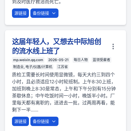
到及时医疗救治而死亡。
源链接
备份链接
这届年轻人，又想去中际旭创
的流水线上班了
mp.weixin.qq.com
2026-05-21
每日人物
蓝领受雇者
制造业, 电子/仪器/计算机
江苏省
质检工需要长时间使用显微镜，每天大约三到四个
小时，且必须适应12小时轮班制。上午8:30上班，
加班到晚上8:30是常态，上午和下午分别有15分钟
茶歇休息；中午吃饭时间一小时，晚饭半小时。厂
里每天都有离职的，送进去一批，过两周再看，能
剩下一半……
源链接
备份链接