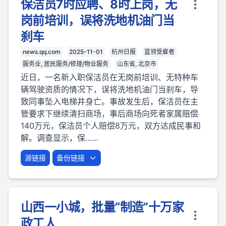
保洁员7时应聘、8时上岗，无
岗前培训，误将洗地机油门当
刹车
news.qq.com
2025-11-01
杭州日报
蓝领受雇者
服务业, 居民服务/修理/物业服务
山东省, 北京市
近日，一名新入职保洁员在无岗前培训、无特种车
辆驾驶资质的情况下，误将洗地机油门当刹车，导
致同事坠入电梯井身亡。事故发生后，保洁员在主
管要求下继续清扫商场，事后商场向死者家属赔偿
140万元，保洁员个人赔偿8万元，双方达成民事和
解。调查显示，保……
源链接
备份链接
山西一小城，批量“制造”十万家
政工人