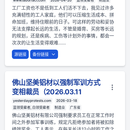
www.laborfact.com
2026-04-20
蓝领受雇者
制造业
工厂工资也不是低到工人们活不下去，我见过许多
充满韧性的工人家庭，他们可以压缩生活成本、拼
命加班，维持住眼前的日子。可这样的劳动和妥协
无法支撑起长远的生活，不管是婚育、买房等长远
的规划，还是疾病、工伤等计划外的事情，都会一
次次的让生活变得艰难……
源链接
备份链接
佛山坚美铝材以强制军训方式
变相裁员（2026.03.11
yesterdayprotests.com
2026-03-18
蓝领受雇者, 白领受雇者
制造业
广东省
佛山坚美铝材有限公司强制要求员工在正常工作时
间之外参加军事训练，规定凡拒绝参加者将被扣除
绩效奖金。工人表示，在每天长达12小时的工作之