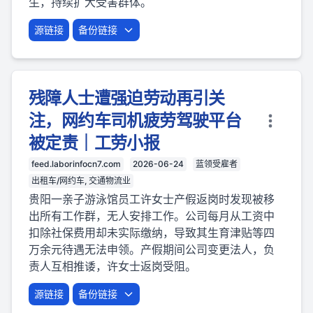
生，持续扩大受害群体。
源链接
备份链接
残障人士遭强迫劳动再引关
注，网约车司机疲劳驾驶平台
被定责｜工劳小报
feed.laborinfocn7.com
2026-06-24
蓝领受雇者
出租车/网约车, 交通物流业
贵阳一亲子游泳馆员工许女士产假返岗时发现被移
出所有工作群，无人安排工作。公司每月从工资中
扣除社保费用却未实际缴纳，导致其生育津贴等四
万余元待遇无法申领。产假期间公司变更法人，负
责人互相推诿，许女士返岗受阻。
源链接
备份链接