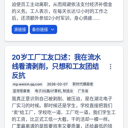
迫使员工主动离职，从而规避依法支付经济补偿金
的义务。工人表示，在每天长达12小时的工作之
后，还须额外参加2小时军训，身心俱疲……
源链接
备份链接
20岁工厂工友口述：我在流水
线看清剥削，只想和工友团结
反抗
mp.weixin.qq.com
2026-02-07
新时代横眉者
蓝领受雇者
电子/仪器/计算机, 制造业
广东省
我真正意识到自己被剥削、被压迫，是在湖北电子
厂实习的时候。那时候还是学生，学校直接把我们
“卖”给工厂，学校吃一道、工厂吃一道，我们学生工
的工资，比正式工低一大截，干的活却一模一样。
厂里最离谱的是既要效率又要质量，还给最低的钱