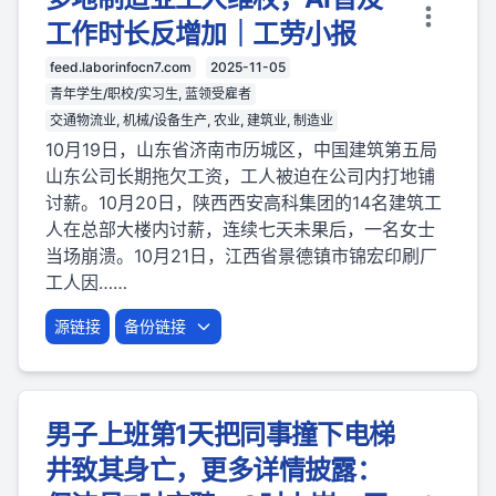
工作时长反增加｜工劳小报
feed.laborinfocn7.com
2025-11-05
青年学生/职校/实习生, 蓝领受雇者
交通物流业, 机械/设备生产, 农业, 建筑业, 制造业
10月19日，山东省济南市历城区，中国建筑第五局
山东公司长期拖欠工资，工人被迫在公司内打地铺
讨薪。10月20日，陕西西安高科集团的14名建筑工
人在总部大楼内讨薪，连续七天未果后，一名女士
当场崩溃。10月21日，江西省景德镇市锦宏印刷厂
工人因……
源链接
备份链接
男子上班第1天把同事撞下电梯
井致其身亡，更多详情披露：