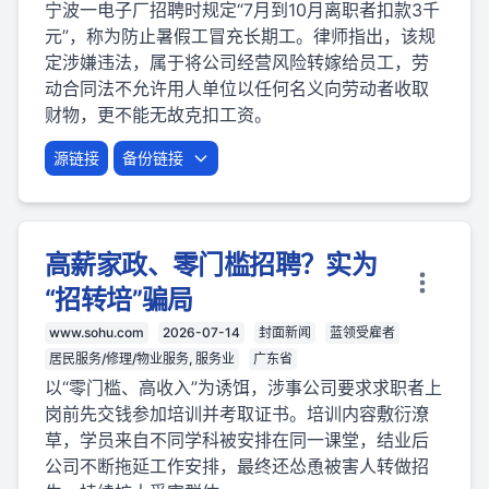
宁波一电子厂招聘时规定“7月到10月离职者扣款3千
元”，称为防止暑假工冒充长期工。律师指出，该规
定涉嫌违法，属于将公司经营风险转嫁给员工，劳
动合同法不允许用人单位以任何名义向劳动者收取
财物，更不能无故克扣工资。
源链接
备份链接
高薪家政、零门槛招聘？实为
“招转培”骗局
www.sohu.com
2026-07-14
封面新闻
蓝领受雇者
居民服务/修理/物业服务, 服务业
广东省
以“零门槛、高收入”为诱饵，涉事公司要求求职者上
岗前先交钱参加培训并考取证书。培训内容敷衍潦
草，学员来自不同学科被安排在同一课堂，结业后
公司不断拖延工作安排，最终还怂恿被害人转做招