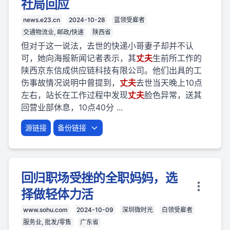
社局回应
news.e23.cn
2024-10-28
蓝领受雇者
交通物流业, 邮政/快递
陕西省
但对于这一说法，去世的快递小哥妻子却并不认
可，她向海报新闻记者表示，其
丈夫
生前所工作的
陕西京东信成供应链科技有限公司。他们出具的工
伤事故情况说明中曾提到，
丈夫
去世当天晚上10点
左右，站长在工作过程中发现
丈夫
脸色异常，送其
回营业部休息，10点40分 ...
源链接
备份链接
回归职场受挫的全职妈妈，选
择做轻体力活
www.sohu.com
2024-10-09
深圳微时光
白领受雇者
服务业, 批发/零售
广东省