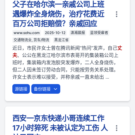
父子在哈尔滨一亲戚公司上班
遇爆炸全身烧伤，治疗花费近
百万公司拒赔偿？亲戚回应
www.sohu.com
2025-10-12
潇湘晨报
蓝领受雇者
交通物流业, 货车/物流
黑龙江省
近日，市民许女士曾在腾讯新闻“热问”发声，自己
丈
夫
、公公在黑龙江哈尔滨市表哥开的集装箱公司上
班时，集装箱内发泡胶突发爆炸，二人全身烧伤，
但二人因未签订劳动合同，只能按劳务关系处理。
许女士表示难以接受，并称亲戚一直未给出 ...
源链接
备份链接
西安一京东快递小哥连续工作
17小时猝死 未被认定为工伤 人