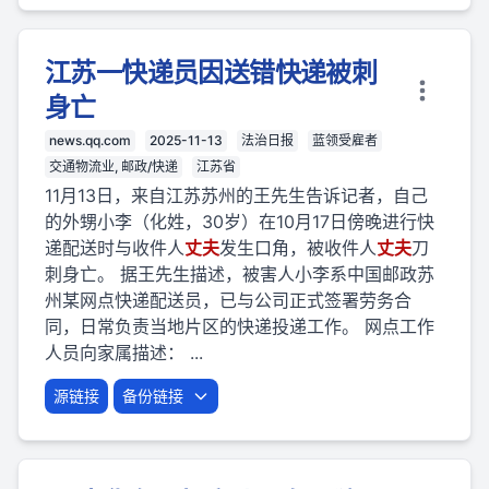
江苏一快递员因送错快递被刺
身亡
news.qq.com
2025-11-13
法治日报
蓝领受雇者
交通物流业, 邮政/快递
江苏省
11月13日，来自江苏苏州的王先生告诉记者，自己
的外甥小李（化姓，30岁）在10月17日傍晚进行快
递配送时与收件人
丈夫
发生口角，被收件人
丈夫
刀
刺身亡。 据王先生描述，被害人小李系中国邮政苏
州某网点快递配送员，已与公司正式签署劳务合
同，日常负责当地片区的快递投递工作。 网点工作
人员向家属描述： ...
源链接
备份链接