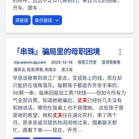
的称呼，远远不足以代表她们。来自河北的田娜，
开车、跟车 ...
源链接
备份链接
「串珠」骗局里的母职困境
mp.weixin.qq.com
2023-12-18
极昼工作室
蓝领受雇者
服务业, 批发/零售, 制造业
浙江省
早就该被寄到浙江厂家去，变成账上的钱，现在却
只能挤在墙角落灰。每颗珠子都是乔芳亲手串的，
96颗一串，每串回报加工费7块钱——但如今所有力
气全部白费。知道她被骗后，
丈夫
已经好几天没有
和她说话，哪怕在饭桌上也不搭理她。 这些珠子曾
是她的希望，她和
丈夫
住在湖北农村，串了两个
月，原来亲戚邻居热热闹闹地过来，围着聊天帮
忙，跟着下单——现在，乔芳 ...