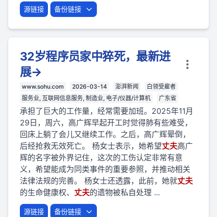
源链接
备份链接
32岁程序员家中猝死，最新进
展→
www.sohu.com
2026-03-14
澎湃新闻
白领受雇者
服务业, 互联网信息服务, 制造业, 电子/仪器/计算机
广东省
承担了巨大的工作量，经常需要加班。2025年11月
29日，周六，高广辉早起开工时觉得肺有些难受，
回床上躺了会儿又继续工作。之后，高广辉晕倒，
后经抢救无效死亡。 杨女士表示，她希望
丈夫
高广
辉的名字被外界记住，这次的工伤认定非常有意
义，希望能成为同类事件的重要参照，并推动相关
法律法规的完善。 杨女士还透露，此前，她就
丈夫
的生命健康权、
丈夫
的遗物被私自处理 ...
源链接
备份链接