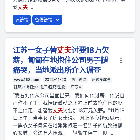
到
丈夫
...
源链接
备份链接
江苏一女子替
丈夫
讨要18万欠
薪，匍匐在地抱住公司男子腿
痛哭，当地派出所介入调查
www.163.com
2024-11-20
极目新闻
蓝领受雇者
建筑业, 制造业, 化工/医药/生物
江苏省
“我看到他从公司里面出来，我们向他讨薪，他说自
己作不了主，我情绪激动之下冲上前去抱住他的腿
不让他走，想替我
丈夫
讨要那18万元欠薪。”11月19
日上午，当事女子房女士说。 网上多段视频显示，
一黑衣女子匍匐在地紧紧抱着一名男子的腿哭得撕
心裂肺，旁边有人围观，一辆警车停在一侧 ...