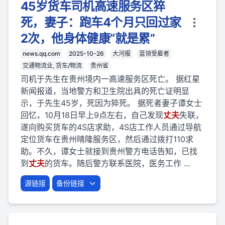
45岁货车司机高速服务区猝
死，妻子：跑车4个月只回过家
2次，他身体健康“就是累”
news.qq.com
2025-10-26
大河报
蓝领受雇者
交通物流业, 货车/物流
贵州省
司机于先生在贵州境内一高速服务区死亡。 据红星
新闻报道，当地警方和卫生院出具的死亡证明显
示，于先生45岁，死因为猝死。 据死者妻子谭女士
回忆，10月18日早上9点左右，自己发现
丈夫
失联，
遂向购买货车的4S店求助，4S店工作人员通过导航
定位货车在贵州晴隆服务区，然后通过拨打110求
助。不久，谭女士就接到贵州警方电话告知，已找
到
丈夫
的货车。随后警方联系医院，医务工作 ...
源链接
备份链接