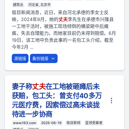
建筑业
河北省, 北京市
极目新闻消息，近日，来自河北承德的李女士反
映，2024年9月，她的
丈夫
李先生在承德市兴隆县
一工地干活时，被施工现场倾倒的横梁砸中后瘫
痪，失去自理能力。而她家目前仍未得到赔偿。6月
19日，该工地中负责此事的一名包工头介绍，截至
今年2月 ...
源链接
备份链接
妻子称
丈夫
在工地被砸瘫后未
获赔，包工头：曾支付40多万
元医疗费，因索偿过高未谈拢
待进一步协商
www.163.com
2025-06-19
极目新闻
蓝领受雇者