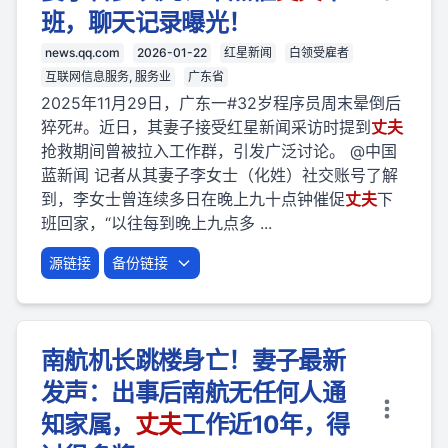
班，聊天记录曝光！
news.qq.com
2026-01-22
红星新闻
白领受雇者
互联网信息服务, 服务业
广东省
2025年11月29日，广东一#32岁程序员周末晕倒后
猝死#。近日，其妻子接受红星新闻采访时提到
丈夫
抢救期间曾被拉入工作群，引发广泛讨论。 @中国
蓝新闻 记者从其妻子李女士（化姓）社交账号了解
到，李女士曾连续多日在晚上九十点钟催促
丈夫
下
班回家，“以往每到晚上九点多 ...
源链接
备份链接
南航机长跳楼身亡！妻子最新
发声：出事后南航无任何人通
知家属，
丈夫
工作近10年，得