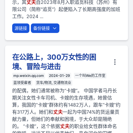
示，其
丈夫
自2023年8月入职追觅科技（苏州）有
限公司（简称"追觅"）起便陷入了长期高强度的加班
工作。2024 ...
源链接
备份链接
在公路上，300万女性的困
境、冒险与进击
mp.weixin.qq.com
2024-01-29
一个叫We的工作室
蓝领受雇者
货车/物流, 交通物流业
的配偶，她们通常被称为“卡嫂”。 中国学者马丹长
期关注女性卡车司机、卡嫂的生存境遇，她曾估
算，我国的“卡嫂”群体约有1482万人，跟车“卡嫂”约
有317万人。她们和
丈夫
一起为中国74%的货运量贡
献力量，但她们的奉献和困境，于大众却是隔绝
的。 “卡嫂”，这个依据
丈夫
的职业给女性群体命名