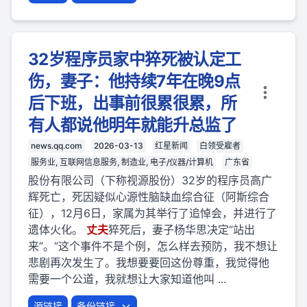
32岁程序员家中猝死被认定工
伤，妻子：他持续7年在晚9点
后下班，出事前很累很累，所
有人都说他明年就能升总监了
news.qq.com
2026-03-13
红星新闻
白领受雇者
服务业, 互联网信息服务, 制造业, 电子/仪器/计算机
广东省
股份有限公司（下称视源股份）32岁的程序员高广
辉死亡，死因疑似心源性脑缺血综合征（阿斯综合
征），12月6日，家属为其举行了追悼会，并进行了
遗体火化。
丈夫
猝死后，妻子杨华思决定“站出
来”。“这个事件不是个例，怎么样去预防，我不想让
悲剧再次发生了。我想要要回这份尊重，我觉得他
需要一个公道，我就想让大家知道他叫 ...
源链接
备份链接