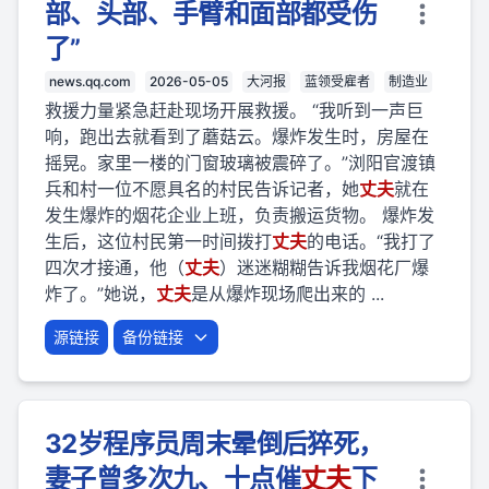
部、头部、手臂和面部都受伤
了”
news.qq.com
2026-05-05
大河报
蓝领受雇者
制造业
救援力量紧急赶赴现场开展救援。 “我听到一声巨
响，跑出去就看到了蘑菇云。爆炸发生时，房屋在
摇晃。家里一楼的门窗玻璃被震碎了。”浏阳官渡镇
兵和村一位不愿具名的村民告诉记者，她
丈夫
就在
发生爆炸的烟花企业上班，负责搬运货物。 爆炸发
生后，这位村民第一时间拨打
丈夫
的电话。“我打了
四次才接通，他（
丈夫
）迷迷糊糊告诉我烟花厂爆
炸了。”她说，
丈夫
是从爆炸现场爬出来的 ...
源链接
备份链接
32岁程序员周末晕倒后猝死，
妻子曾多次九、十点催
丈夫
下