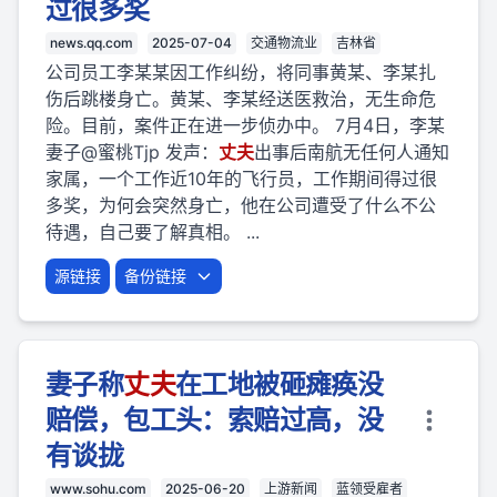
过很多奖
news.qq.com
2025-07-04
交通物流业
吉林省
公司员工李某某因工作纠纷，将同事黄某、李某扎
伤后跳楼身亡。黄某、李某经送医救治，无生命危
险。目前，案件正在进一步侦办中。 7月4日，李某
妻子@蜜桃Tjp 发声：
丈夫
出事后南航无任何人通知
家属，一个工作近10年的飞行员，工作期间得过很
多奖，为何会突然身亡，他在公司遭受了什么不公
待遇，自己要了解真相。 ...
源链接
备份链接
妻子称
丈夫
在工地被砸瘫痪没
赔偿，包工头：索赔过高，没
有谈拢
www.sohu.com
2025-06-20
上游新闻
蓝领受雇者