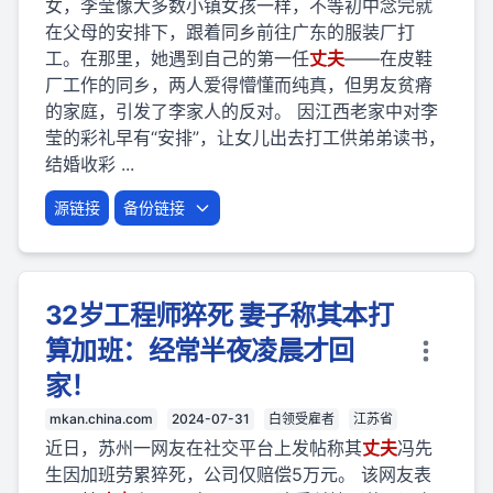
女，李莹像大多数小镇女孩一样，不等初中念完就
在父母的安排下，跟着同乡前往广东的服装厂打
工。在那里，她遇到自己的第一任
丈夫
——在皮鞋
厂工作的同乡，两人爱得懵懂而纯真，但男友贫瘠
的家庭，引发了李家人的反对。 因江西老家中对李
莹的彩礼早有“安排”，让女儿出去打工供弟弟读书，
结婚收彩 ...
源链接
备份链接
32岁工程师猝死 妻子称其本打
算加班：经常半夜凌晨才回
家！
mkan.china.com
2024-07-31
白领受雇者
江苏省
近日，苏州一网友在社交平台上发帖称其
丈夫
冯先
生因加班劳累猝死，公司仅赔偿5万元。 该网友表