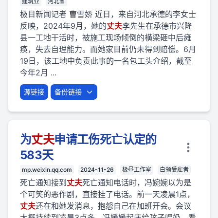
建筑业
河北省
极目新闻记者 曹雪娇 近日，来自河北承德的李女士
反映，2024年9月，她的
丈夫
李先生在承德市兴隆
县一工地干活时，被施工现场倾倒的横梁砸中后瘫
痪，失去自理能力。而她家目前仍未得到赔偿。6月
19日，该工地中负责此事的一名包工头介绍，截至
今年2月 ...
源链接
备份链接
为
丈夫
申请工伤死亡认定的
583天
mp.weixin.qq.com
2024-11-26
极昼工作室
白领受雇者
死亡通知接到
丈夫
死亡通知电话时，冯婉婉以为是
个可笑的恶作剧，直接挂了电话。前一天凌晨1点，
丈夫
还在和她发消息，抱怨自己在加班开会。会议
大概持续到凌晨3点多，冯媛媛起床给孩子喂奶，看