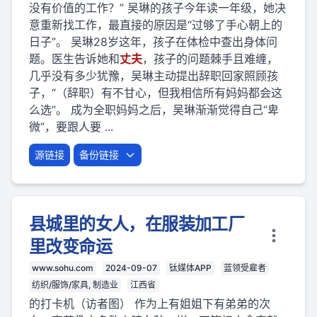
没有价值的工作？” 吴琳的孩子今年读一年级，她决
意重新找工作，最直接的原因是“过够了手心朝上的
日子”。 吴琳28岁这年，孩子在体检中查出身体问
题。医生告诉她和
丈夫
，孩子的问题棘手且难缠，
几乎没有多少犹豫，吴琳主动提出辞职回家照顾孩
子，“（辞职）有不甘心，但我相信所有妈妈都会这
么选”。 成为全职妈妈之后，吴琳渐渐觉得自己“卑
微”，要跟人要 ...
源链接
备份链接
县城里的女人，在服装加工厂
里改变命运
www.sohu.com
2024-09-07
钛媒体APP
蓝领受雇者
纺织/服饰/家具, 制造业
江西省
的打卡机（访者图） 作为上有姐姐下有弟弟的次