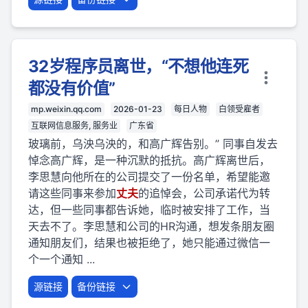
32岁程序员离世，“不想他连死
都没有价值”
mp.weixin.qq.com
2026-01-23
每日人物
白领受雇者
互联网信息服务, 服务业
广东省
玻璃前，乌泱乌泱的，和高广辉告别。” 同事自发去
悼念高广辉，是一种沉默的抵抗。高广辉离世后，
李思慧向他所在的公司提交了一份名单，希望能邀
请这些同事来参加
丈夫
的追悼会，公司承诺代为转
达，但一些同事都告诉她，临时被安排了工作，当
天去不了。李思慧和公司的HR沟通，想发条朋友圈
通知朋友们，结果也被拒绝了，她只能通过微信一
个一个通知 ...
源链接
备份链接