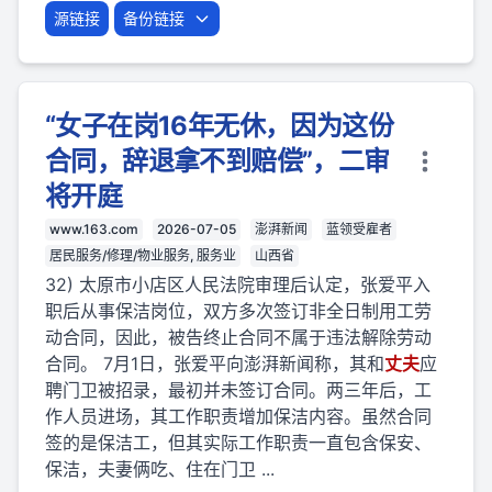
源链接
备份链接
“女子在岗16年无休，因为这份
合同，辞退拿不到赔偿”，二审
将开庭
www.163.com
2026-07-05
澎湃新闻
蓝领受雇者
居民服务/修理/物业服务, 服务业
山西省
32) 太原市小店区人民法院审理后认定，张爱平入
职后从事保洁岗位，双方多次签订非全日制用工劳
动合同，因此，被告终止合同不属于违法解除劳动
合同。 7月1日，张爱平向澎湃新闻称，其和
丈夫
应
聘门卫被招录，最初并未签订合同。两三年后，工
作人员进场，其工作职责增加保洁内容。虽然合同
签的是保洁工，但其实际工作职责一直包含保安、
保洁，夫妻俩吃、住在门卫 ...