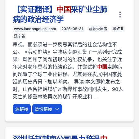
【实证翻译】
中国
采矿业尘肺
病的政治经济学
www.laodongqushi.com
2026-05-31
蓝领受雇者
采矿业
辽宁省
审视，而必须进一步反思其背后的社会结构性不
公。《劳动趋势》尘肺病专题汇集了一系列研究成
果：既回顾了问题初现时的维权抗争，也关注了近
年来对老年患者的持续追踪，并尝试将
中国
尘肺病
问题置于全球工业化进程、尤其是在发展中国家蔓
延的历史背景下加以考察。 导读 本文即将发布之
时，山西留神峪煤矿瓦斯爆炸事故刚刚发生，90人
死亡的惨重事故再次将煤矿开采业和 ...
源链接
备份链接