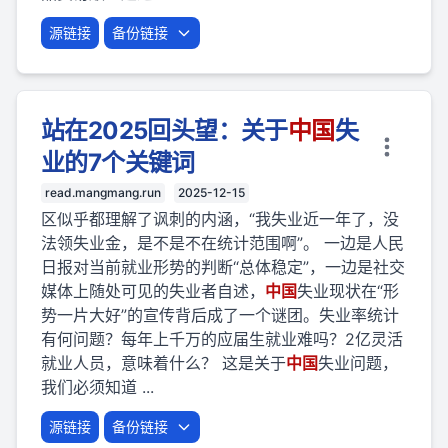
源链接
备份链接
站在2025回头望：关于
中国
失
业的7个关键词
read.mangmang.run
2025-12-15
区似乎都理解了讽刺的内涵，“我失业近一年了，没
法领失业金，是不是不在统计范围啊”。 一边是人民
日报对当前就业形势的判断“总体稳定”，一边是社交
媒体上随处可见的失业者自述，
中国
失业现状在“形
势一片大好”的宣传背后成了一个谜团。失业率统计
有何问题？每年上千万的应届生就业难吗？2亿灵活
就业人员，意味着什么？ 这是关于
中国
失业问题，
我们必须知道 ...
源链接
备份链接