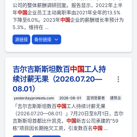
公司的整体薪酬调研回复。报告显示，2022年上半
年
中国
企业员工主动离职率由2021年全年的13.5%
下降至6.0%。2023年
中国
企业的薪酬增长率预计为
5.3%，维持在 ...
源链接
备份链接
吉尔吉斯斯坦数百
中国
工人持
续讨薪无果（2026.07.20—
08.01）
yesterdayprotests.com
2026-08-01
蓝领受雇者
建筑业
「吉尔吉斯斯坦数百
中国
工人持续讨薪无果
（2026.07.20—08.01）」7月20日至8月1日，吉尔
吉斯斯坦首都比什凯克，
中国
新吉公司承建的“59
栋”项目因长期拖欠工资，引发数百名
中国
...