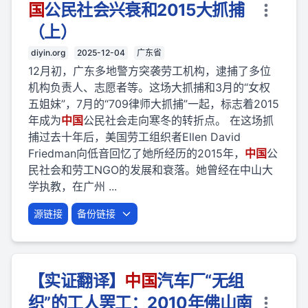
国
公民社会兴衰和2015大抓捕
（上）
diyin.org
2025-12-04
广东省
12月初，广东多地警方突袭劳工机构，逮捕了多位
机构负责人、志愿者等。这场大抓捕和3月的“女权
五姐妹”，7月的“709律师大抓捕”一起，标志着2015
年成为
中国
公民社会走向寒冬的转折点。 在这场抓
捕过去十年后，美国劳工组织者Ellen David
Friedman向低音回忆了她所经历的2015年，
中国
公
民社会和劳工NGO的发展和衰落。她曾经在中山大
学执教，在广州 ...
源链接
备份链接
【实证翻译】
中国
汽车厂“无组
织”的工人罢工：2010年佛山南