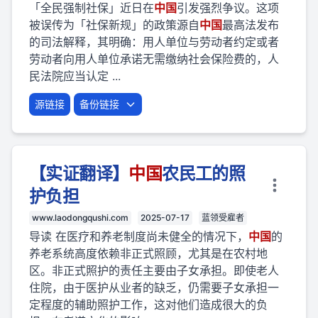
「全民强制社保」近日在
中国
引发强烈争议。这项
被误传为「社保新规」的政策源自
中国
最高法发布
的司法解释，其明确：用人单位与劳动者约定或者
劳动者向用人单位承诺无需缴纳社会保险费的，人
民法院应当认定 ...
源链接
备份链接
【实证翻译】
中国
农民工的照
护负担
www.laodongqushi.com
2025-07-17
蓝领受雇者
导读 在医疗和养老制度尚未健全的情况下，
中国
的
养老系统高度依赖非正式照顾，尤其是在农村地
区。非正式照护的责任主要由子女承担。即使老人
住院，由于医护从业者的缺乏，仍需要子女承担一
定程度的辅助照护工作，这对他们造成很大的负