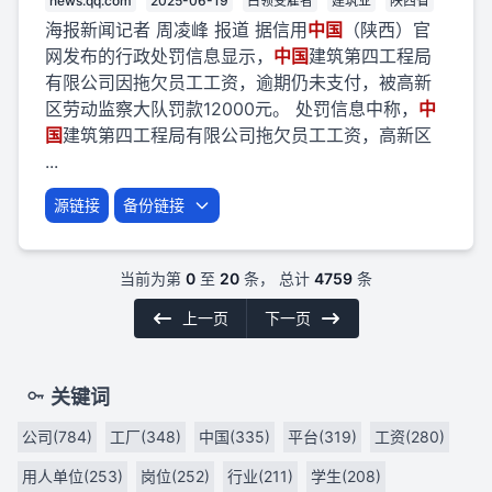
news.qq.com
2025-06-19
白领受雇者
建筑业
陕西省
海报新闻记者 周凌峰 报道 据信用
中国
（陕西）官
网发布的行政处罚信息显示，
中国
建筑第四工程局
有限公司因拖欠员工工资，逾期仍未支付，被高新
区劳动监察大队罚款12000元。 处罚信息中称，
中
国
建筑第四工程局有限公司拖欠员工工资，高新区
...
源链接
备份链接
当前为第
0
至
20
条， 总计
4759
条
上一页
下一页
关键词
公司(784)
工厂(348)
中国(335)
平台(319)
工资(280)
用人单位(253)
岗位(252)
行业(211)
学生(208)