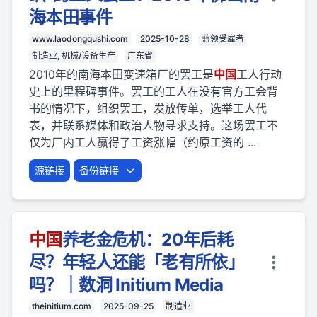
海本田事件
www.laodongqushi.com
2025-10-28
蓝领受雇者
制造业, 机械/设备生产
广东省
2010年的南海本田变速箱厂的罢工是
中国
工人行动
史上的里程碑事件。罢工的工人在没有官方工会背
书的情况下，组织罢工，发放传单，选举工人代
表，并联系媒体和政治人物寻求支持。这场罢工不
仅为厂内工人赢得了工资涨幅（约原工资的 ...
源链接
备份链接
中国
养老金危机：20年后耗
尽？年轻人还能「老有所依」
吗？｜数洞 Initium Media
theinitium.com
2025-09-25
制造业