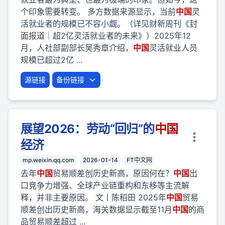
个印象需要转变。 多方数据来源显示，当前
中国
灵
活就业者的规模已不容小觑。（详见财新周刊《封
面报道｜超2亿灵活就业者的未来》）2025年12
月，人社部副部长吴秀章介绍，
中国
灵活就业人员
规模已超过2亿 ...
源链接
备份链接
展望2026：劳动“回归”的
中国
经济
mp.weixin.qq.com
2026-01-14
FT中文网
去年
中国
贸易顺差创历史新高，原因何在？
中国
出
口竞争力增强、全球产业链重构和东移等主流解
释，并非主要原因。 文丨陈稻田 2025年
中国
贸易
顺差创出历史新高，海关数据显示截至11月
中国
的商
品贸易顺差超过 ...