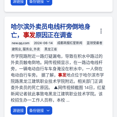
源链接
备份链接
哈尔滨外卖员电线杆旁倒地身
亡，
事
发
原因正在调查
new.qq.com
2024-06-14
成都商报红星新闻
蓝领受雇者
建筑业, 服务业, 外卖
黑龙江省
市学院路附近一路灯疑漏电，导致在积水中路过的
外卖员触电倒地。网传视频显示，在一路边电线杆
旁，一辆电动自行车车身淹没在积水中，一人倒在
电动自行车旁。 据了解，
事
发
地点位于哈尔滨市学
院路黑龙江建筑职业技术学院附近。相关部门正调
查外卖员的死亡原因。 ▲网传视频截图 14日，红星
新闻记者就此事致电黑龙江建筑职业技术学院。该
校招生办一工作人员称，本校 ...
源链接
备份链接