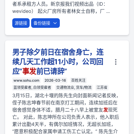
者系承租方人员。新京报我们视频出品（ID：
wevideo） 起火厂房所有者林女士自称，厂 ...
源链接
备份链接
男子除夕前日在宿舍身亡，连
续几天工作超11小时，公司回
应“
事
发
前已请辞”
www.sohu.com
2026-03-16
百姓关注
蓝领受雇者, 白领受雇者
交通物流业, 货车/物流
江苏省
3月15日，湖北十堰的陈先生向封面新闻记者反映，
侄子陈志坤春节前在南京打工期间，连续加班后在
宿舍感觉身体不适，腊月二十八早上被室友
发
现死
亡。 对此，陈志坤所在公司负责人表示，他入职后
累计出勤4天半，有偶尔加班情况，无超长加班，
“愿意积极配合家属申请工伤工亡认定。” 陈先生介