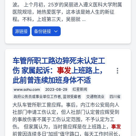
波。 上个月初，25岁的吴丽进入遵义医科大学附属
医院规培，她热爱医学，这本该是她人生的新征
程。不料，上班第三天，吴丽就 ...
源链接
备份链接
车管所职工路边猝死未认定工
伤 家属起诉：
事
发
上班路上，
此前曾连续加班身体不适
www.sohu.com
2023-08-29
红星新闻
政府公务员或事业单位工作者, 蓝领受雇者
交通物流业
四川省
大队车管所职工曾应辉。事后，内江市公安局向人
社部门申请工伤认定，但人社部门认定曾应辉受到
的事故伤害不属于工伤认定范围，不予认定为工
伤。 但家属认为，当时曾应辉是在上班路上，
事
发
前曾因连续多日“加班”值守路口，每天工作时间长，