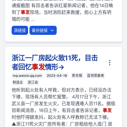
通报截图 有目击者告诉红星新闻记者，他在14日晚
到了
事
发
现场，当时消防赶来救援，担心上方有坍
塌的可能 ...
源链接
备份链接
浙江一厂房起火致11死，目击
者回忆
事
发
情形→
mp.weixin.qq.com
2023-04-18
新京报
蓝领受雇者
制造业
浙江省
他听到起火处有人呼救，但对方表示，已经没办法
下楼，现场有人员帮忙报警。 4月17日下午，浙江
武义县一厂房发生火灾，已发现遇难人员11名。据极
目新闻消息，18日上午，有目击者告诉记者，
事
发
时他吓得腿发抖，起火处有人呼救称已无法下楼。
▲浙江11死火灾厂房所有者：厂房租给他人造门 逝