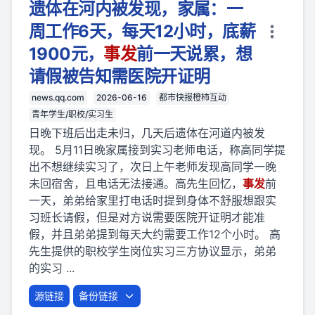
遗体在河内被发现，家属：一
周工作6天，每天12小时，底薪
1900元，
事
发
前一天说累，想
请假被告知需医院开证明
news.qq.com
2026-06-16
都市快报橙柿互动
青年学生/职校/实习生
日晚下班后出走未归，几天后遗体在河道内被发
现。 5月11日晚家属接到实习老师电话，称高同学提
出不想继续实习了，次日上午老师发现高同学一晚
未回宿舍，且电话无法接通。高先生回忆，
事
发
前
一天，弟弟给家里打电话时提到身体不舒服想跟实
习班长请假，但是对方说需要医院开证明才能准
假，并且弟弟提到每天大约需要工作12个小时。 高
先生提供的职校学生岗位实习三方协议显示，弟弟
的实习 ...
源链接
备份链接