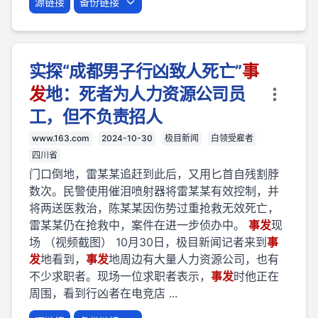
源链接
备份链接
实探“成都男子行凶致人死亡”
事
发
地：死者为人力资源公司员
工，但不负责招人
www.163.com
2024-10-30
极目新闻
白领受雇者
四川省
门口倒地，雷某某追赶到此后，又用匕首自残割脖
数次。民警使用催泪喷射器将雷某某有效控制，并
将两送医救治，陈某某因伤势过重抢救无效死亡，
雷某某仍在抢救中，案件在进一步侦办中。
事
发
现
场 （视频截图） 10月30日，极目新闻记者来到
事
发
地看到，
事
发
地周边有大量人力资源公司，也有
不少求职者。现场一位求职者表示，
事
发
时他正在
周围，看到行凶者在电竞店 ...