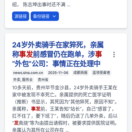
绍， 陈志坤出事时还不满 ...
源链接
备份链接
24岁外卖骑手在家猝死，亲属
称
事
发
前感冒仍在跑单，涉
事
“外包”公司：事情正在处理中
news.sina.com.cn
2025-11-06
成都商报
蓝领受雇者
外卖, 服务业
贵州省
10多天前，贵州毕节金沙县，24岁外卖骑手王某在
家中被发现不幸死亡。亲属提供的死亡医学证明
（推断）书显示，其死因为“其他猝死，原因不知”。
亲属称，
事
发
前，王某告知“站长”，自己“感冒了，
扛不住了，要下班了”，随后仍送了几单外卖，后以
“
发
高烧”等为由提出请假时，被要求提供医院证明。
亲属认为其所在公司存在 ...