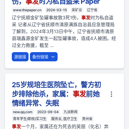
伤，
事
发
时为私自盗采 Paper
www.thepaper.cn
2024-03-15
采矿业
辽宁省
辽宁抚顺金矿坠罐事故致3死1伤，
事
发
时为私自盗
采 记者从辽宁省抚顺市清原满族自治县应急管理局
了解到，2024年3月13日中午，辽宁省抚顺市清原
县瑞鑫源金矿发生一起坠罐事故，造成4人被困。经
过全力救援，截至 ...
源链接
备份链接
25岁规培生医院坠亡，警方初
步排除他杀，家属：
事
发
前她
情绪异常、失眠
new.qq.com
2023-09-04
九派新闻
青年学生/职校/实习生
服务业, 医疗卫生
贵州省
事
发
一个月，家属还在为死去的吴丽（化名）奔