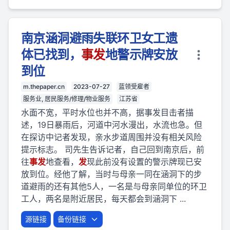
南京涵洞避雨失联环卫女工遗
体已找到，
事
发
地警示牌安放
到位
m.thepaper.cn
2023-07-27
蓝领受雇者
服务业, 居民服务/修理/物业服务
江苏省
水面不宽，平时水位也并不高，据事发目击者描
述，19日暴雨后，河道中河水漫出，水流也急。但
在探访中记者发现，亲水步道周围并没有相关风险
提示标志。 司先生告诉记者，自己回到南京后，前
往
事
发
地查看，
发
现此前没有设置的警示牌现已安
放到位。经他了解，当时与母亲一同在涵洞下的步
道避雨的还有其他5人，一名是与母亲同单位的环卫
工人，两名是附近居民，每天都会到涵洞下 ...
源链接
备份链接