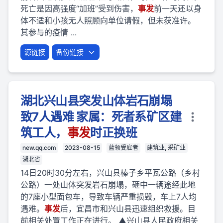
死亡是因高强度“加班”受到伤害，
事
发
前一天还以身
体不适和小孩无人照顾向单位请假，但未获准许。
其参与的疫情 ...
源链接
备份链接
湖北兴山县突发山体岩石崩塌
致7人遇难 家属：死者系矿区建
筑工人，
事
发
时正换班
new.qq.com
2023-08-15
蓝领受雇者
建筑业, 采矿业
湖北省
14日20时30分左右，兴山县榛子乡平瓦公路（乡村
公路）一处山体突发岩石崩塌，砸中一辆途经此地
的7座小型面包车，导致车辆严重损毁，车上7人均
遇难。
事
发
后，宜昌市和兴山县迅速组织救援。目
前相关处置工作正在进行。 ▲兴山县人民政府相关