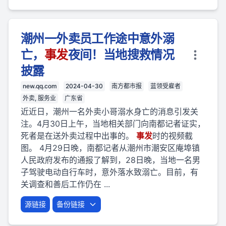
潮州一外卖员工作途中意外溺
亡，
事
发
夜间！当地搜救情况
披露
new.qq.com
2024-04-30
南方都市报
蓝领受雇者
外卖, 服务业
广东省
近近日，潮州一名外卖小哥溺水身亡的消息引发关
注。4月30日上午，当地相关部门向南都记者证实，
死者是在送外卖过程中出事的。
事
发
时的视频截
图。 4月29日晚，南都记者从潮州市潮安区庵埠镇
人民政府发布的通报了解到，28日晚，当地一名男
子驾驶电动自行车时，意外落水致溺亡。目前，有
关调查和善后工作仍在 ...
源链接
备份链接