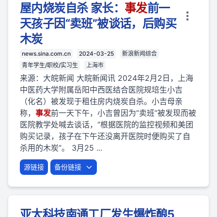
屋内烧炭自杀 家长：
事
发
前一
天孩子因“卖班”被谈话，后购买
木炭
news.sina.com.cn
2024-03-25
新浪新闻综合
青年学生/职校/实习生
上海市
来源：大皖新闻 大皖新闻讯 2024年2月2日，上海
中医药大学附属岳阳中西医结合医院规培生小吉
（化名）被发现于租住房内烧炭自杀。小吉母亲
称，
事
发
前一天下午，小吉曾因为“卖班”被发现而被
医院教学处喊去谈话，“根据医院的监控视频和美团
购买记录，孩子在下午还没离开医院时便购买了自
杀用的木炭”。 3月25 ...
源链接
备份链接
亚太科技南通工厂发生爆炸酿5