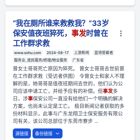
“我在厕所谁来救救我？”33岁
保安值夜班猝死，
事
发
时曾在
工作群求救
www.sohu.com
2024-08-17
上游新闻
蓝领受雇者
服务业, 居民服务/修理/物业服务
广东省
曾女士哥哥死亡原因为猝死。 曾女士哥哥去世前曾
在工作群求救（受访者供图） 令曾女士和家人不理
解的是，她哥哥是值夜班期间去世的，他们认为公
司应该申请工亡，并给予应有的补偿。但
事
发
多
日，涉
事
保安公司一直没有给他们一个明确的解决
方案，也尚未认定是工亡。 极目新闻记者获取的多
份材料显示，此事与广东龙翔卫士保安服务有限公
司有关，该公司总部位于东莞市寮步 ...
源链接
备份链接