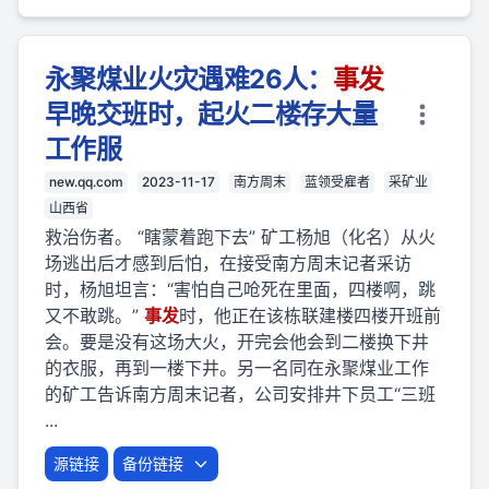
永聚煤业火灾遇难26人：
事
发
早晚交班时，起火二楼存大量
工作服
new.qq.com
2023-11-17
南方周末
蓝领受雇者
采矿业
山西省
救治伤者。 “瞎蒙着跑下去” 矿工杨旭（化名）从火
场逃出后才感到后怕，在接受南方周末记者采访
时，杨旭坦言：“害怕自己呛死在里面，四楼啊，跳
又不敢跳。”
事
发
时，他正在该栋联建楼四楼开班前
会。要是没有这场大火，开完会他会到二楼换下井
的衣服，再到一楼下井。另一名同在永聚煤业工作
的矿工告诉南方周末记者，公司安排井下员工“三班
...
源链接
备份链接