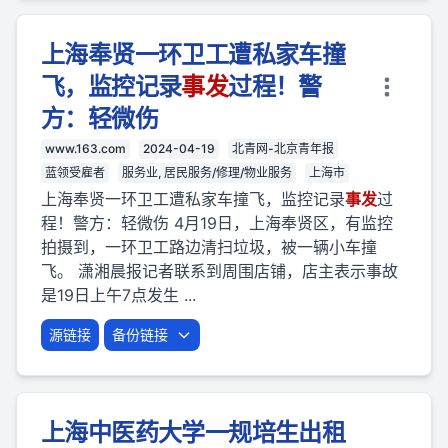
上海奉贤一环卫工遭私家车撞
飞，监控记录
事
发
过程！警
方：轻微伤
www.163.com
2024-04-19
北青网-北京青年报
蓝领受雇者
服务业, 居民服务/修理/物业服务
上海市
上海奉贤一环卫工遭私家车撞飞，监控记录
事
发
过
程！警方：轻微伤 4月19日，上海奉贤区，有监控
拍摄到，一环卫工路边清扫垃圾，被一辆小车撞
飞。 潇湘晨报记者联系到周围店铺，店主表示事故
是19日上午7点发生 ...
源链接
备份链接
上海中医药大学一规培生出租