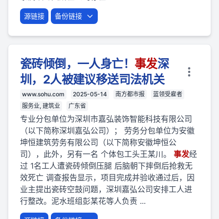
源链接
备份链接
瓷砖倾倒，一人身亡！
事
发
深
圳，2人被建议移送司法机关
www.sohu.com
2025-05-14
南方都市报
蓝领受雇者
服务业, 建筑业
广东省
专业分包单位为深圳市嘉弘装饰智能科技有限公司
（以下简称深圳嘉弘公司）； 劳务分包单位为安徽
坤恒建筑劳务有限公司（以下简称安徽坤恒公
司），此外，另有一名 个体包工头王某川。
事
发
经
过 1名工人遭瓷砖倾倒压腿 后脑朝下摔倒后抢救无
效死亡 调查报告显示，项目完成并验收通过后，因
业主提出瓷砖空鼓问题，深圳嘉弘公司安排工人进
行整改。泥水班组彭某花等人负责 ...