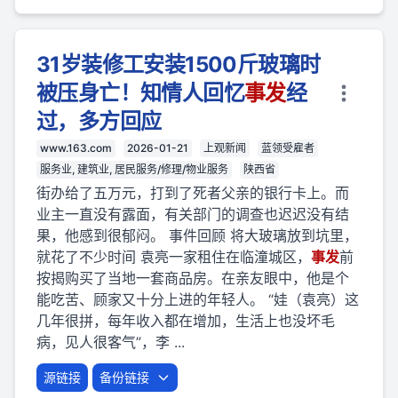
31岁装修工安装1500斤玻璃时
被压身亡！知情人回忆
事
发
经
过，多方回应
www.163.com
2026-01-21
上观新闻
蓝领受雇者
服务业, 建筑业, 居民服务/修理/物业服务
陕西省
街办给了五万元，打到了死者父亲的银行卡上。而
业主一直没有露面，有关部门的调查也迟迟没有结
果，他感到很郁闷。 事件回顾 将大玻璃放到坑里，
就花了不少时间 袁亮一家租住在临潼城区，
事
发
前
按揭购买了当地一套商品房。在亲友眼中，他是个
能吃苦、顾家又十分上进的年轻人。 “娃（袁亮）这
几年很拼，每年收入都在增加，生活上也没坏毛
病，见人很客气”，李 ...
源链接
备份链接