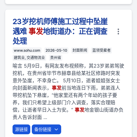
23岁挖机师傅施工过程中坠崖
遇难
事
发
地街道办：正在调查
处理
www.sohu.com
2026-05-10
封面新闻
蓝领受雇者
建筑业, 交通物流业
贵州省
喻言 5月9日，有网友发布视频称，其23岁弟弟驾驶
挖机，在贵州省毕节市赫章县给某社区修路时突发
意外坠崖，不幸身亡。 5月10日，逝者姐姐张女士
向封面新闻表示，
事
发
前当地连日下雨，弟弟连人
带挖机坠下悬崖，“他家里还有两个年幼的孩子要
养，我们只希望上级部门介入调查，落实合理赔
偿，让逝者早日入土为安。”
事
发
地金银山街道办负
责人告诉封面 ...
源链接
备份链接