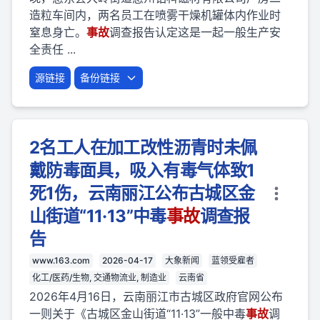
造粒车间内，两名员工在喷雾干燥机罐体内作业时
窒息身亡。
事故
调查报告认定这是一起一般生产安
全责任 ...
源链接
备份链接
2名工人在加工改性沥青时未佩
戴防毒面具，吸入有毒气体致1
死1伤，云南丽江公布古城区金
山街道“11·13”中毒
事故
调查报
告
www.163.com
2026-04-17
大象新闻
蓝领受雇者
化工/医药/生物, 交通物流业, 制造业
云南省
2026年4月16日，云南丽江市古城区政府官网公布
一则关于《古城区金山街道“11·13”一般中毒
事故
调