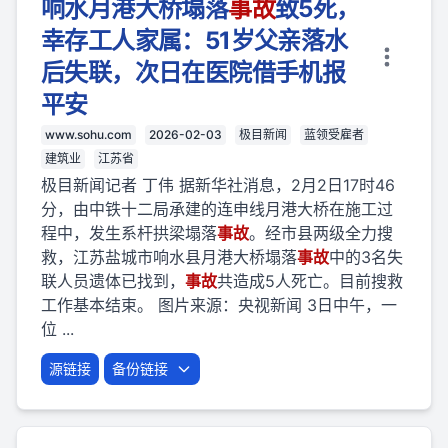
响水月港大桥塌落
事故
致5死，
幸存工人家属：51岁父亲落水
后失联，次日在医院借手机报
平安
www.sohu.com
2026-02-03
极目新闻
蓝领受雇者
建筑业
江苏省
极目新闻记者 丁伟 据新华社消息，2月2日17时46
分，由中铁十二局承建的连申线月港大桥在施工过
程中，发生系杆拱梁塌落
事故
。经市县两级全力搜
救，江苏盐城市响水县月港大桥塌落
事故
中的3名失
联人员遗体已找到，
事故
共造成5人死亡。目前搜救
工作基本结束。 图片来源：央视新闻 3日中午，一
位 ...
源链接
备份链接