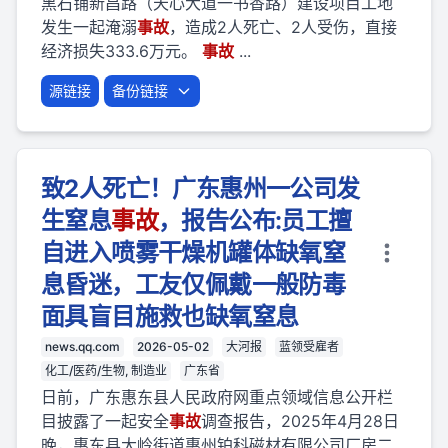
黑石铺新昌路（天心大道一书香路）建设项目工地
发生一起淹溺
事故
，造成2人死亡、2人受伤，直接
经济损失333.6万元。
事故
...
源链接
备份链接
致2人死亡！广东惠州一公司发
生窒息
事故
，报告公布:员工擅
自进入喷雾干燥机罐体缺氧窒
息昏迷，工友仅佩戴一般防毒
面具盲目施救也缺氧窒息
news.qq.com
2026-05-02
大河报
蓝领受雇者
化工/医药/生物, 制造业
广东省
日前，广东惠东县人民政府网重点领域信息公开栏
目披露了一起安全
事故
调查报告，2025年4月28日
晚，惠东县大岭街道惠州铂科磁材有限公司厂房二