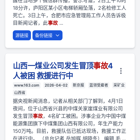
醒在当地多个微信群传播，警示写道，2日上午10时
18分许，庐阳区某小区电梯轿厢坠落，2名检修工人
死亡。3日上午，合肥市应急管理局工作人员告诉极
目新闻记者，此
事故
...
源链接
备份链接
山西一煤业公司发生冒顶
事故
4
人被困 救援进行中
www.163.com
2026-04-02
新京报
蓝领受雇者
采矿业
山西省
据央视新闻消息，记者从相关部门了解到，4月1日
夜间，位于山西省兴县的中煤关家崖煤业有限公司
发生冒顶
事故
，4名矿工被困。涉事企业为中国中煤
能源集团旗下中煤集团山西有限公司，年生产能力
150万吨。目前，救援队伍已抵达现场，救援工作正
在进行中。 （总台记者 岳旭辉 胡晓冬） 编辑 毛 ...