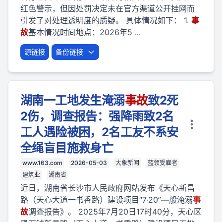
红色警示，但因处罚决定未在官方渠道公开挂网而
引发了对处理透明度的质疑。 具体情况如下： 1.
事
故
基本情况时间地点：2026年5 ...
源链接
备份链接
湖南一工地发生淹溺
事故
致2死
2伤，调查报告：强降雨致2名
工人遇险被困，2名工友不系安
全绳盲目施救身亡
www.163.com
2026-05-03
大象新闻
蓝领受雇者
建筑业
湖南省
近日，湖南省长沙市人民政府网站发布《天心新昌
路（天心大道一书香路）建设项目“7·20”—般淹溺
事
故
调查报告》。 2025年7月20日17时40分，天心区