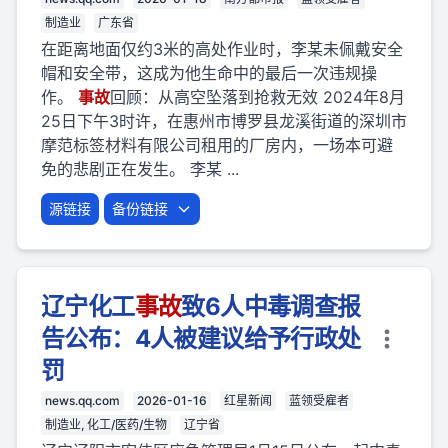
制造业
广东省
在距离地面仅约3米的高处作业时，李某未佩戴安全
帽和安全带，这成为他生命中的最后一次违规操
作。
事故
回顾：从高空坠落到抢救无效 2024年8月
25日下午3时许，在惠州市博罗县龙溪街道的深圳市
摩范标签材料有限公司租用的厂房内，一场本可避
免的悲剧正在发生。 李某 ...
源链接
备份链接
辽宁化工
事故
致6人中毒调查报
告公布：4人被建议给予行政处
罚
news.qq.com
2026-01-16
红星新闻
蓝领受雇者
制造业, 化工/医药/生物
辽宁省