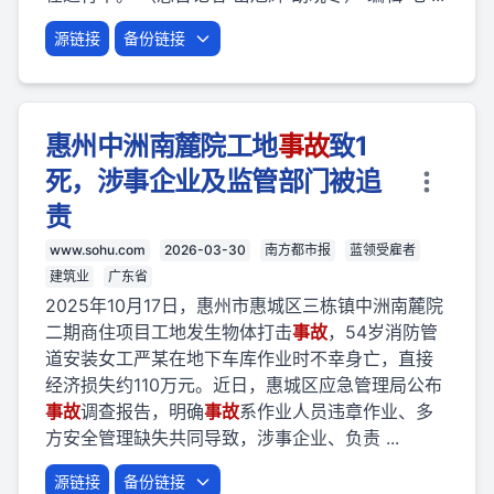
源链接
备份链接
惠州中洲南麓院工地
事故
致1
死，涉事企业及监管部门被追
责
www.sohu.com
2026-03-30
南方都市报
蓝领受雇者
建筑业
广东省
2025年10月17日，惠州市惠城区三栋镇中洲南麓院
二期商住项目工地发生物体打击
事故
，54岁消防管
道安装女工严某在地下车库作业时不幸身亡，直接
经济损失约110万元。近日，惠城区应急管理局公布
事故
调查报告，明确
事故
系作业人员违章作业、多
方安全管理缺失共同导致，涉事企业、负责 ...
源链接
备份链接