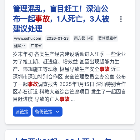
管理混乱，盲目赶工！深汕公
布一起
事故
，1人死亡，3人被
建议处理
www.sohu.com
2026-01-23
南方都市报
蓝领受雇者
建筑业
广东省
岁末年初 各类生产经营建设活动进入旺季 一些企业
为了抢工期、赶进度、增效益 甚至出现超能力生
产、违规施工等现象 极易导致生产安全
事故
近日
深圳市深汕特别合作区 安全管理委员会办公室 公布
了一起
事故
调查报告 2025年1月15日 深汕特别合作
区赤石街道 科教大道综合管廊项目 发生了一起因盲
目赶进度 导致的亡人
事故
...
源链接
备份链接