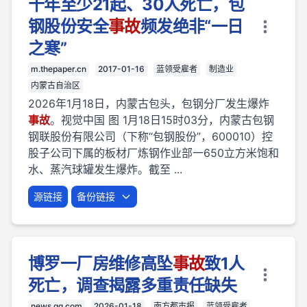
十年至少21起、30人死亡，包
钢股份安全
事故
频发绝非“一日
之寒”
m.thepaper.cn
2017-01-16
蓝领受雇者
制造业
内蒙古自治区
2026年1月18日，内蒙古包头，包钢分厂发生爆炸
事故
。视觉中国 图 1月18日15时03分，内蒙古包钢
钢联股份有限公司（下称“包钢股份”，600010）控
股子公司下属的板材厂炼钢作业部一650立方米饱和
水、蒸汽球罐发生爆炸。截至 ...
源链接
备份链接
博罗一厂房维修高坠
事故
致1人
死亡，调查揭露多重责任缺失
news.qq.com
2026-01-18
南方都市报
蓝领受雇者