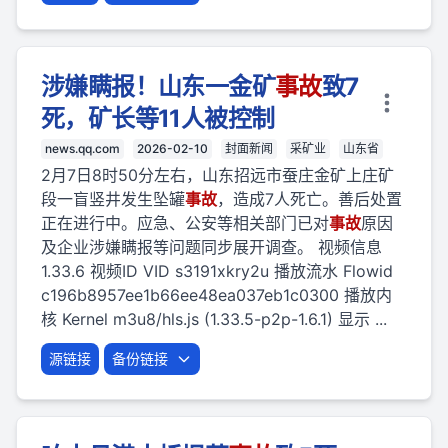
涉嫌瞒报！山东一金矿
事故
致7
死，矿长等11人被控制
news.qq.com
2026-02-10
封面新闻
采矿业
山东省
2月7日8时50分左右，山东招远市蚕庄金矿上庄矿
段一盲竖井发生坠罐
事故
，造成7人死亡。善后处置
正在进行中。应急、公安等相关部门已对
事故
原因
及企业涉嫌瞒报等问题同步展开调查。 视频信息
1.33.6 视频ID VID s3191xkry2u 播放流水 Flowid
c196b8957ee1b66ee48ea037eb1c0300 播放内
核 Kernel m3u8/hls.js (1.33.5-p2p-1.6.1) 显示 ...
源链接
备份链接