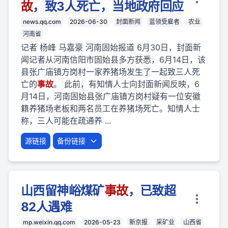
故
，致3人死亡，当地政府回应
news.qq.com
2026-06-30
封面新闻
蓝领受雇者
农业
河南省
记者 杨峰 马嘉豪 河南固始报道 6月30日，封面新
闻记者从河南信阳市固始县多方获悉，6月14日，该
县张广庙镇方岗村一家养猪场发生了一起致三人死
亡的
事故
。 此前，有知情人士向封面新闻反映，6
月14日，河南固始县张广庙镇方岗村疑有一位安徽
籍养猪场老板和两名员工在养猪场死亡。知情人士
称，三人可能在疏通养 ...
源链接
备份链接
山西留神峪煤矿
事故
，已致超
82人遇难
mp.weixin.qq.com
2026-05-23
新京报
采矿业
山西省