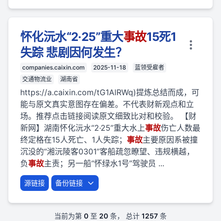
怀化沅水“2·25”重大
事故
15死1
失踪 悲剧因何发生？
companies.caixin.com
2025-11-18
蓝领受雇者
交通物流业
湖南省
https://a.caixin.com/tG1AlRWq)提炼总结而成，可
能与原文真实意图存在偏差。不代表财新观点和立
场。推荐点击链接阅读原文细致比对和校验。 【财
新网】湖南怀化沅水“2·25”重大水上
事故
伤亡人数最
终定格在15人死亡、1人失踪；
事故
主要原因系被撞
沉没的“湘沅陵客0301”客船疏忽瞭望、违规横越，
负
事故
主责；另一船“怀绿水1号”驾驶员 ...
源链接
备份链接
当前为第
0
至
20
条， 总计
1257
条