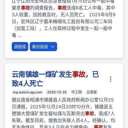
辽宁辽阳市宏伟区应急管理局1月15日公布一起中毒
窒息
事故
的调查报告，
事故
造成6名工人中毒，其中
3人较重，因抢救及时，无人员死亡。 2025年9月9
日，宏伟区辽宁嘉禾精细化工股份有限公司二车间
（加氢工段），工人在取样过程中发生一起一般中
毒 ...
源链接
备份链接
云南镇雄一煤矿发生
事故
，已
致4人死亡
mp.weixin.qq.com
2025-12-25
中工网
云南省
据云南省昭通市镇雄县人民政府新闻办公室12月25
日通报，2025年12月24日20时10分许，镇雄县五
德镇大营煤矿发生疑似煤与瓦斯突出
事故
，造成7人
失联。截至目前，搜救出失联人员4人，经确认，均
无生命体征，其余3人正在全力搜救中。
事故
发生