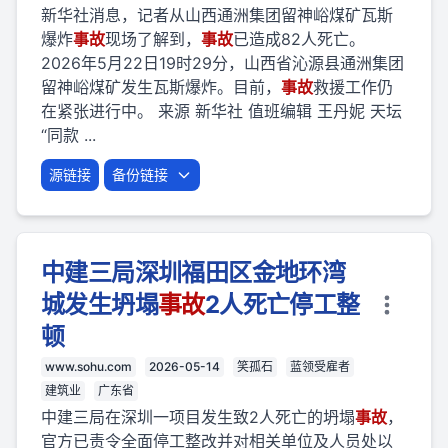
新华社消息，记者从山西通洲集团留神峪煤矿瓦斯
爆炸
事故
现场了解到，
事故
已造成82人死亡。
2026年5月22日19时29分，山西省沁源县通洲集团
留神峪煤矿发生瓦斯爆炸。目前，
事故
救援工作仍
在紧张进行中。 来源 新华社 值班编辑 王丹妮 天坛
“同款 ...
源链接
备份链接
中建三局深圳福田区金地环湾
城发生坍塌
事故
2人死亡停工整
顿
www.sohu.com
2026-05-14
笑孤石
蓝领受雇者
建筑业
广东省
中建三局在深圳一项目发生致2人死亡的坍塌
事故
，
官方已责令全面停工整改并对相关单位及人员处以