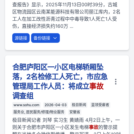
查报告》显示，2025年11月13日00时39分，古城
区物流园区云南某能源科技有限公司丽江库内，2名
工人在加工改性沥青过程中中毒导致1人死亡1人受
伤，直接经济损失约160万 ...
源链接
备份链接
合肥庐阳区一小区电梯轿厢坠
落，2名检修工人死亡，市应急
管理局工作人员：将成立
事故
调查组
www.sohu.com
2026-04-03
极目新闻
蓝领受雇者
服务业, 居民服务/修理/物业服务
安徽省
极目新闻记者 刘琴 实习生 黄婧雨 4月2日上午，一
则关于合肥市庐阳区一小区发生电梯
事故
的警示提