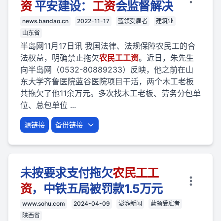
资
平安建设：
工资
会监督解决
news.bandao.cn
2022-11-17
蓝领受雇者
建筑业
山东省
半岛网11月17日讯 我国法律、法规保障农民工的合
法权益，明确禁止拖欠
农民
工
工资
。近日，朱先生
向半岛网（0532-80889233）反映，他之前在山
东大学齐鲁医院蓝谷医院项目干活，两个木工老板
共拖欠了他11余万元。多次找木工老板、劳务分包单
位、总包单位 ...
源链接
备份链接
未按要求支付拖欠
农民
工
工
资
，中铁五局被罚款1.5万元
www.sohu.com
2024-04-09
澎湃新闻
蓝领受雇者
陕西省