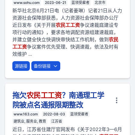
www.sohu.com
2023-06-21
蓝领受雇者
北京市
新华社北京6月21日电（记者姜琳）记者21日从人力
资源社会保障部获悉，人力资源社会保障部办公厅
近日发布《关于开展
农民
工
工资
争议速裁庭建设专
项行动的通知》，要求各地调配资源组建速裁庭，
并建立健全快立快调快审快结工作机制，做到
农民
工
工资
争议案件优先受理、快调速裁，依法及时有
效维护 ...
源链接
备份链接
拖欠
农民
工
工资
？南通理工学
院被点名通报限期整改
www.163.com
2022-08-03
蓝领受雇者
建筑业, 服务业, 教育
江苏省
近日，江苏省住建厅官网发布《关于2022年3—6月