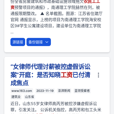
份全省房屋建筑和市政基础设施领域拖欠
农民
工
工
资
预警项目的通报》，南通理工学院赫然在列，被
通报限期整改。 ▲ 名单截图。图源：江苏省住建厅
官网 通报显示，上榜的项目为南通理工学院海安校
区9#学生公寓建设项目，建设单位为南通理工学院
...
源链接
备份链接
“女律师代理讨薪被控虚假诉讼
案”开庭：是否知晓
工资
已付清
成焦点
www.163.com
2023-11-19
澎湃新闻
蓝领受雇者
建筑业
山东省
近日，山东55岁女律师高丙芳被控涉嫌虚假诉讼
罪，引发关注。 公诉机关指控，高丙芳和包工头米