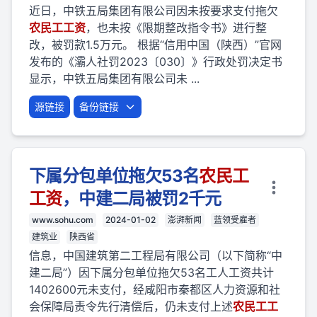
近日，中铁五局集团有限公司因未按要求支付拖欠
农民
工
工资
，也未按《限期整改指令书》进行整
改，被罚款1.5万元。 根据“信用中国（陕西）”官网
发布的《灞人社罚2023〔030〕》行政处罚决定书
显示，中铁五局集团有限公司未 ...
源链接
备份链接
下属分包单位拖欠53名
农民
工
工资
，中建二局被罚2千元
www.sohu.com
2024-01-02
澎湃新闻
蓝领受雇者
建筑业
陕西省
信息，中国建筑第二工程局有限公司（以下简称“中
建二局”）因下属分包单位拖欠53名工人工资共计
1402600元未支付，经咸阳市秦都区人力资源和社
会保障局责令先行清偿后，仍未支付上述
农民
工
工