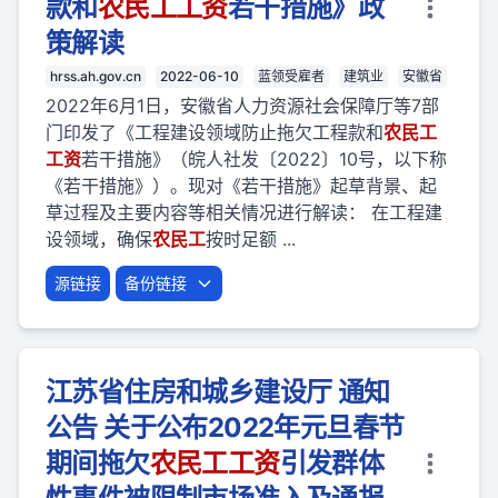
款和
农民
工
工资
若干措施》政
策解读
hrss.ah.gov.cn
2022-06-10
蓝领受雇者
建筑业
安徽省
2022年6月1日，安徽省人力资源社会保障厅等7部
门印发了《工程建设领域防止拖欠工程款和
农民
工
工资
若干措施》（皖人社发〔2022〕10号，以下称
《若干措施》）。现对《若干措施》起草背景、起
草过程及主要内容等相关情况进行解读： 在工程建
设领域，确保
农民
工
按时足额 ...
源链接
备份链接
江苏省住房和城乡建设厅 通知
公告 关于公布2022年元旦春节
期间拖欠
农民
工
工资
引发群体