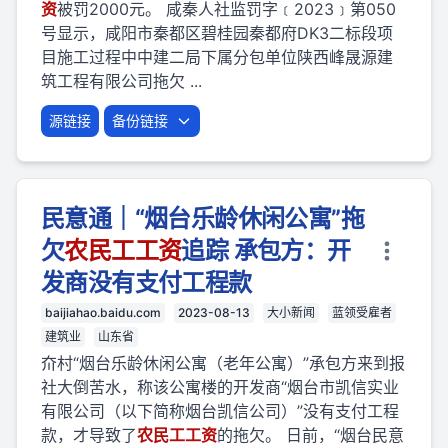
资
被罚2000元。 咸秦人社监罚字﹝2023﹞第050
号显示，咸阳市秦都区碧桂园秦都府DK3二标段项
目施工过程中中建二局下属分包单位陕西峰晟源建
筑工程有限公司拖欠 ...
源链接
备份链接
民意通｜“烟台乐龄休闲公寓”拖
欠
农民
工
工资
追踪 承包方：开
发商没有支付工程款
baijiahao.baidu.com
2023-08-13
大小新闻
蓝领受雇者
建筑业
山东省
夼村“烟台乐龄休闲公寓（老年公寓）”承包方来到报
社大倒苦水，称该公寓楼的开发商“烟台市凯信实业
有限公司（以下简称烟台凯信公司）”没有支付工程
款，才导致了
农民
工
工资
的拖欠。 日前，“烟台民意