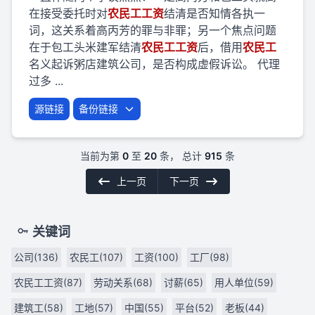
在接受委托时对
农民
工
工资
结清是否知情各执一
词，这关系着高丙芳的罪与非罪；另一个焦点问题
在于包工头米建军结清
农民
工
工资
后，借用
农民
工
名义起诉粥店建筑公司，是否构成虚假诉讼。 代理
过多 ...
源链接
备份链接
当前为第
0
至
20
条， 总计
915
条
上一页
下一页
关键词
公司(136)
农民工(107)
工资(100)
工厂(98)
农民工工资(87)
劳动关系(68)
讨薪(65)
用人单位(59)
建筑工(58)
工地(57)
中国(55)
平台(52)
老板(44)