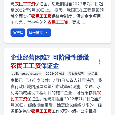
缴
农民
工
工资
保证金，缓缴期限自2022年7月1日起
至2022年9月30日止。 据悉，我国已在工程建设领
域全面实行
农民
工
工资
保证金制度，保证金专项用
于应急支付被拖欠的
农民
工
工资
，要求 ...
源链接
备份链接
企业经营困难？可阶段性缓缴
农民
工
工资
保证金
baijiahao.baidu.com
2022-07-03
蓝领受雇者
建筑业
本报讯（记者 李晓并）7月1日从省人社厅获悉，我
省行政区域内房屋建筑和市政基础设施、交通、水
利等领域建设工程项目的施工企业，可暂缓存储
农
民
工
工资
保证金。缓缴期限自2022年7月1日起至9
月30日。缓缴期结束后，确需延长缓缴期限的，经
省根治拖欠
农民
工
工资
工作领导小组办公室批准，