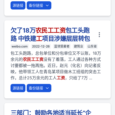
源链接
备份链接
欠了18万
农民
工
工资
包工头跑
路 中铁建
工
项目涉嫌层层转包
weibo.com
2022-12-26
蓝领受雇者
建筑业
山东省
包工头跑路，总包单位和分包单位又不认账，18万
余元的
农民
工
工资
没有了着落，工人通过各种方式
讨要都被一拖再拖。近日，赵元（化名）向记者反
映，他带领工人在青岛某项目做木工班组的突击工
作，总计25万余元的工人
工资
，只给了7万 ...
源链接
备份链接
三部门：鼓励各地适当延长“企