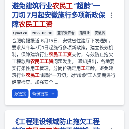
避免建筑行业
农民
工
“超龄”一
刀切 7月起安徽施行多项新政保
障
农民
工
工资
t.ynet.cn
2022-06-16
蓝领受雇者
建筑业
安徽省
合肥晚报报道 6月15日，安徽省住建厅下发通知，
要求从今年7月1日起施行多项新政策，建立长效机
制，保障建筑行业
农民
工
工资
支付，有效防止拖欠
工程款和
农民
工
工资
问题发生。 通知提出，各地要
实行柔性用
工
管理，分岗位确定用
工
年龄，避免建
筑行业
农民
工
“超龄”一刀切；对“超龄”工人定期进行
健康检查、加强安全 ...
源链接
备份链接
《工程建设领域防止拖欠工程