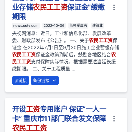
业存储
农民
工
工资
保证金”缓缴
期限
news.cctv.com
2022-10-06
蓝领受雇者
建筑业
央视网消息：近日，工业和信息化部、发展改革
委、财政部发布《公告》。 一、关于
农民
工
工资
保
证金 在2022年7月1日至9月30日施工企业暂缓存储
农民
工
工资
保证金政策到期后，鼓励各地区结合
农
民
工
工资
支付保障实际情况，根据需要适当延长缓
缴期限。 二、关于工程质量 ...
源链接
备份链接
开设
工资
专用账户 保证“一人一
卡” 重庆市11部门联合发文保障
农民
工
工资