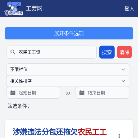
工劳网
登入
本搜索功能也提供公开、只读、无需认证的 JSON API（支持全文
展开条件选项
搜索
清除
搜索
to
筛选条件：
涉嫌违法分包还拖欠
农民
工
工