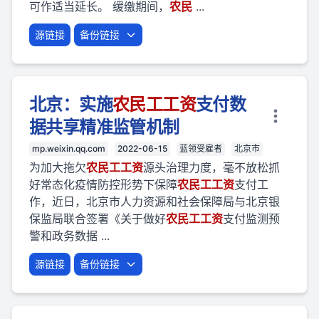
可作适当延长。 缓缴期间，
农民
...
源链接
备份链接
北京：实施
农民
工
工资
支付数
据共享精准监管机制
mp.weixin.qq.com
2022-06-15
蓝领受雇者
北京市
为加大拖欠
农民
工
工资
源头治理力度，毫不放松抓
好常态化疫情防控形势下保障
农民
工
工资
支付工
作，近日，北京市人力资源和社会保障局与北京银
保监局联合签署《关于做好
农民
工
工资
支付监测预
警和政务数据 ...
源链接
备份链接