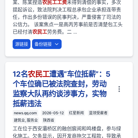
某、陈某捏造
农民
工
工资
未得到清偿的事实，多次
提起诉讼，致法院判决工程总承包企业承担连带责
任，作出多份错误的民事判决，严重侵害了司法的
公信力。 该案焦点一是高丙芳事前是否清楚包工头
已经付清
农民
工
劳务费。二 ...
源链接
备份链接
12名
农民
工
遭遇“车位抵薪”：5
个车位确已被法院查封，劳动
监察大队再约谈涉事方，实物
抵薪违法
news.qq.com
2026-05-12
红星新闻
蓝领受雇者
建筑业, 服务业
陕西省
工在位于西安灞桥区的融创宸阅和鸣楼盘，参与绿
化施工。欠条显示，因开发商拖欠工程款，导致承