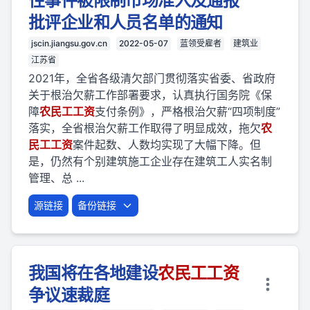
性事件被限制市场准入及通报
批评企业和人员名单的通知
jscin.jiangsu.gov.cn
2022-05-07
蓝领受雇者
建筑业
江苏省
2021年，全省各级清欠部门贯彻落实省委、省政府
关于根治欠薪工作部署要求，认真执行国务院《保
障
农民
工
工资
支付条例》，严格根治欠薪“四项制度”
落实，全省根治欠薪工作取得了明显成效，拖欠
农
民
工
工资
案件起数、人数均实现了大幅下降。但
是，仍然有个别建筑施工企业存在建筑工人实名制
管理、总 ...
源链接
备份链接
我国将在各地建设
农民
工
工资
争议速裁庭