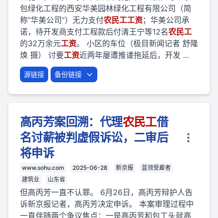
包绿化工程的西安华美园林绿化工程有限公司（简
称“华美公司”）无力支付
农民
工
工资
；华美公司承
诺，待开发商支付工程款后付清王宁等12名
农民
工
的32万余元
工资
。 小区的车位（极目新闻记者 舒隆
焕 摄） 讨要
工资
近两年屡遭推诿拖延后，开发 ...
源链接
备份链接
高丙芳案回溯：代理
农民
工
借
名讨薪被判虚假诉讼，二审后
将申诉
www.sohu.com
2025-06-28
新京报
蓝领受雇者
建筑业
山东省
但高丙芳一直不认罪。 6月26日，高丙芳辩护人告
诉新京报记者，高丙芳决定申诉。 本案审理过程中
一直伴随两个争议焦点：一是高丙芳和包工头就高