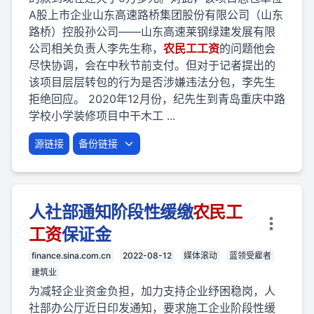
A股上市企业山东高速路桥集团股份有限公司（山东
路桥）控股孙公司——山东高速莱钢绿建发展有限
公司相关负责人李先生称，
农民
工
工资
的问题他会
尽快协调，会在中秋节前支付。但对于记者提出的
该项目层层转包的行为是否涉嫌违法分包，李先生
拒绝回应。 2020年12月份，纪先生到青岛重庆中路
学校小学装修项目中干木工 ...
源链接
备份链接
人社部通知阶段性缓缴
农民
工
工资
保证金
finance.sina.com.cn
2022-08-12
媒体滚动
蓝领受雇者
建筑业
为减轻企业资金负担，加力支持企业纾困稳岗，人
社部办公厅近日印发通知，要求施工企业阶段性缓