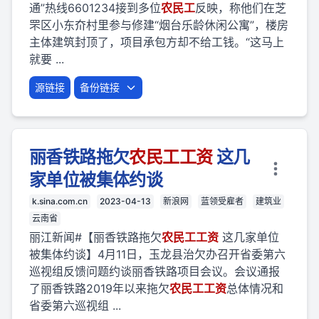
通”热线6601234接到多位
农民
工
反映，称他们在芝
罘区小东夼村里参与修建“烟台乐龄休闲公寓”，楼房
主体建筑封顶了，项目承包方却不给工钱。“这马上
就要 ...
源链接
备份链接
丽香铁路拖欠
农民
工
工资
这几
家单位被集体约谈
k.sina.com.cn
2023-04-13
新浪网
蓝领受雇者
建筑业
云南省
丽江新闻#【丽香铁路拖欠
农民
工
工资
这几家单位
被集体约谈】4月11日，玉龙县治欠办召开省委第六
巡视组反馈问题约谈丽香铁路项目会议。会议通报
了丽香铁路2019年以来拖欠
农民
工
工资
总体情况和
省委第六巡视组 ...