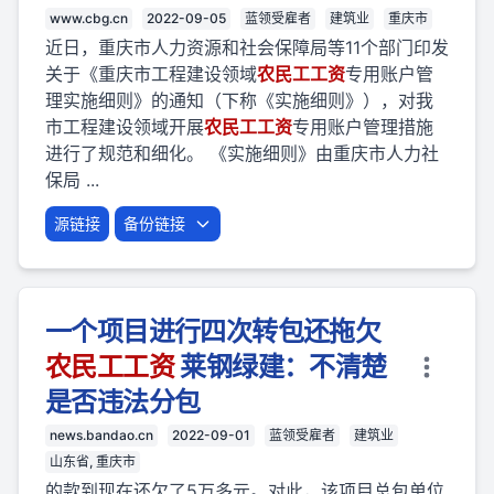
www.cbg.cn
2022-09-05
蓝领受雇者
建筑业
重庆市
近日，重庆市人力资源和社会保障局等11个部门印发
关于《重庆市工程建设领域
农民
工
工资
专用账户管
理实施细则》的通知（下称《实施细则》），对我
市工程建设领域开展
农民
工
工资
专用账户管理措施
进行了规范和细化。 《实施细则》由重庆市人力社
保局 ...
源链接
备份链接
一个项目进行四次转包还拖欠
农民
工
工资
莱钢绿建：不清楚
是否违法分包
news.bandao.cn
2022-09-01
蓝领受雇者
建筑业
山东省, 重庆市
的款到现在还欠了5万多元。对此，该项目总包单位