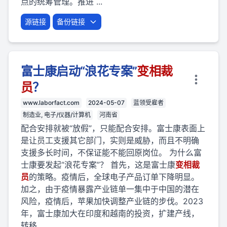
点的统筹管理。推进 ...
源链接
备份链接
富士康启动“浪花专案”
变相
裁
员
？
www.laborfact.com
2024-05-07
蓝领受雇者
制造业, 电子/仪器/计算机
河南省
配合安排就被“放假”，只能配合安排。富士康表面上
是让员工支援其它部门，实则是威胁，而且不明确
支援多长时间，不保证能不能回原岗位。 为什么富
士康要发起“浪花专案”？ 首先，这是富士康
变相
裁
员
的策略。疫情后，全球电子产品订单下降明显。
加之，由于疫情暴露产业链单一集中于中国的潜在
风险，疫情后，苹果加快调整产业链的步伐。2023
年，富士康加大在印度和越南的投资，扩建产线，
转移 ...