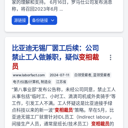
家的理解和支持。 6月16日，罗马仕公司发布消息
称，将召回2023年6月 ...
源链接
备份链接
比亚迪无锡厂罢工后续：公司
禁止工人做兼职，疑似
变相
裁
员
www.laborfact.com
2024-07-11
白领受雇者, 蓝领受雇者
电子/仪器/计算机, 制造业
江苏省
“第八事业部”发布公告称，未经公司同意，禁止工人
从事包括“临时工、小时工、滴滴司机或外卖骑手”等
工作，引发工人不满。工人怀疑这是比亚迪接手绿
点科技以来的新一波“
变相
裁员
”策略。早在5月，比
亚迪无锡工厂就曾针对IDL员工（Indirect labour，
间接生产人员，通常是班长/技术员工）
变相
裁员
的