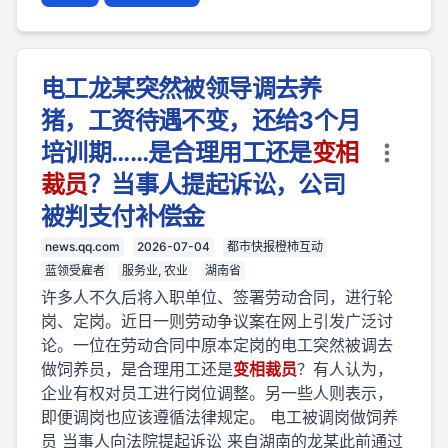
电工龙某突然被领导调去养
猪，工资待遇不变，还给3个月
培训期……是合理用工还是
变相
裁员
？当事人提起诉讼，公司
被判支付补偿金
news.qq.com
2026-07-04
都市快报橙柿互动
蓝领受雇者
服务业, 农业
湖南省
许多人不久后将入职单位、签署劳动合同，进行轮
岗、定岗。近日一则劳动争议案在网上引发广泛讨
论。一位在劳动合同中原本定岗的电工突然被调去
做饲养员，是合理用工还是
变相
裁员
？有人认为，
企业有权对员工进行岗位调整。另一些人则表示，
即便调岗也应该遵循法律规定。 电工被调岗做饲养
员 当事人向法院提起诉讼 来自湖南的龙某此前通过