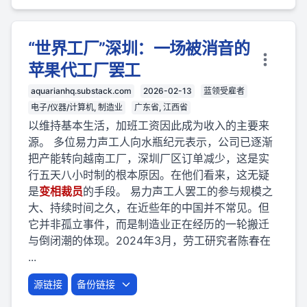
“世界工厂”深圳：一场被消音的
苹果代工厂罢工
aquarianhq.substack.com
2026-02-13
蓝领受雇者
电子/仪器/计算机, 制造业
广东省, 江西省
以维持基本生活，加班工资因此成为收入的主要来
源。 多位易力声工人向水瓶纪元表示，公司已逐渐
把产能转向越南工厂，深圳厂区订单减少，这是实
行五天八小时制的根本原因。在他们看来，这无疑
是
变相
裁员
的手段。 易力声工人罢工的参与规模之
大、持续时间之久，在近些年的中国并不常见。但
它并非孤立事件，而是制造业正在经历的一轮搬迁
与倒闭潮的体现。2024年3月，劳工研究者陈春在
...
源链接
备份链接