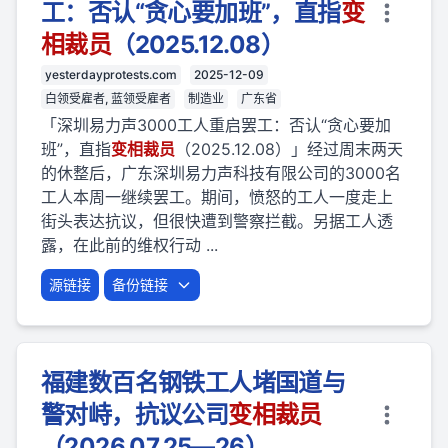
工：否认“贪心要加班”，直指
变
相
裁员
（2025.12.08）
yesterdayprotests.com
2025-12-09
白领受雇者, 蓝领受雇者
制造业
广东省
「深圳易力声3000工人重启罢工：否认“贪心要加
班”，直指
变相
裁员
（2025.12.08）」经过周末两天
的休整后，广东深圳易力声科技有限公司的3000名
工人本周一继续罢工。期间，愤怒的工人一度走上
街头表达抗议，但很快遭到警察拦截。另据工人透
露，在此前的维权行动 ...
源链接
备份链接
福建数百名钢铁工人堵国道与
警对峙，抗议公司
变相
裁员
（2026.07.25—26）