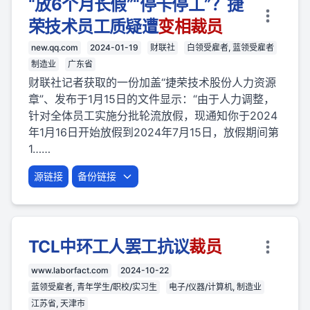
“放6个月长假”“停卡停工”？捷
荣技术员工质疑遭
变相
裁员
new.qq.com
2024-01-19
财联社
白领受雇者, 蓝领受雇者
制造业
广东省
财联社记者获取的一份加盖“捷荣技术股份人力资源
章”、发布于1月15日的文件显示：“由于人力调整，
针对全体员工实施分批轮流放假，现通知你于2024
年1月16日开始放假到2024年7月15日，放假期间第
1……
源链接
备份链接
TCL中环工人罢工抗议
裁员
www.laborfact.com
2024-10-22
蓝领受雇者, 青年学生/职校/实习生
电子/仪器/计算机, 制造业
江苏省, 天津市