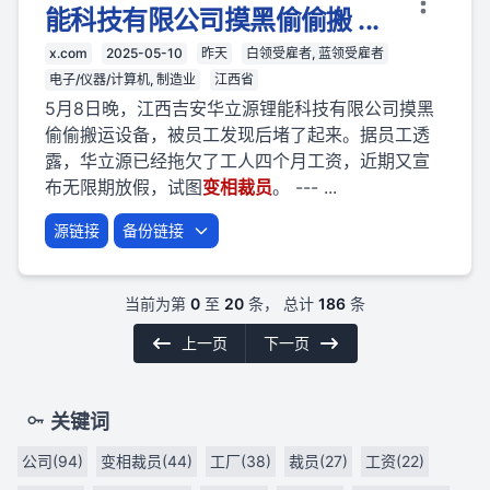
能科技有限公司摸黑偷偷搬 ...
x.com
2025-05-10
昨天
白领受雇者, 蓝领受雇者
电子/仪器/计算机, 制造业
江西省
5月8日晚，江西吉安华立源锂能科技有限公司摸黑
偷偷搬运设备，被员工发现后堵了起来。据员工透
露，华立源已经拖欠了工人四个月工资，近期又宣
布无限期放假，试图
变相
裁员
。 --- ...
源链接
备份链接
当前为第
0
至
20
条， 总计
186
条
上一页
下一页
关键词
公司(94)
变相裁员(44)
工厂(38)
裁员(27)
工资(22)