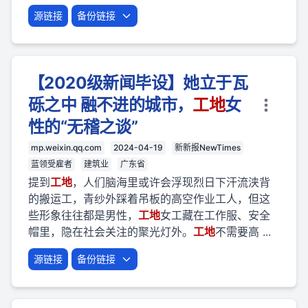
源链接
备份链接
【2020级新闻毕设】她立于瓦
砾之中 融不进的城市，
工地
女
性的“无稽之谈”
mp.weixin.qq.com
2024-04-19
新新报NewTimes
蓝领受雇者
建筑业
广东省
提到
工地
，人们脑海里或许会浮现烈日下汗流浃背
的搬运工，青纱外踩着吊板的高空作业工人，但这
些形象往往都是男性，
工地
女工藏在工作服、安全
帽里，隐在社会关注的聚光灯外。
工地
不需要高 ...
源链接
备份链接