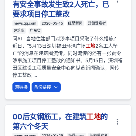
有安全事故发生致2人死亡，已
要求项目停工整改
news.qq.com
2026-05-15
红星新闻
蓝领受雇者
建筑业
广东省
问AI · 当地住建部门对涉事项目采取了什么措施？
近日，“5月13日深圳福田环湾广场
工地
2名工人坠
亡”的消息在建筑圈流传，同时流传的还有一张责令
涉事施工项目停工整改的通知书。5月15日，深圳福
田区建设工程质量安全中心向纵览新闻确认，网传
停工整改 ...
源链接
备份链接
00后女钢筋工，在建筑
工地
的
第六个冬天
news.qq.com
2026-01-29
极昼story
蓝领受雇者