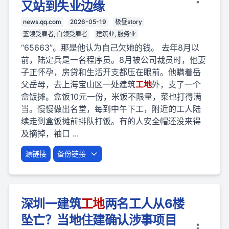
又站到失业边缘
news.qq.com
2026-05-19
极昼story
蓝领受雇者, 白领受雇者
建筑业, 服务业
“65663”。那是他认为自己欠她的钱。 去年8月以
前，陆定兵是一名程序员。8月被公司裁员时，他妻
子正怀孕，房贷和生活开支都压在眼前。他瞒着岳
父岳母，去上海宝山区一处建筑
工地
外，支了一个
盒饭摊。盒饭10元一份，米饭不限量，菜也打得满
当。慢慢做出名堂，每到中午下工，附近的工人陆
续走到盒饭摊前排队打饭。有的人安全帽还没来得
及摘掉，袖口 ...
源链接
备份链接
深圳一建筑
工地
两名工人从6楼
坠亡？当地住建确认涉事项目