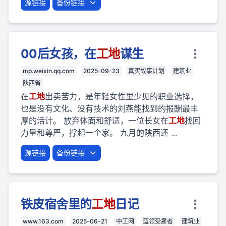
源链接
备份链接
00后女孩，在
工地
谋生
mp.weixin.qq.com
2025-09-23
真实故事计划
建筑业
陕西省
在
工地
出卖苦力，是年轻女性里少见的职业选择，
也是没有文化、没有技术的刘燕能找到的报酬最丰
厚的活计。 放弃体面和舒适，一位长女在
工地
找回
力量和尊严，撑起一个家。 九月的陕西还 ...
源链接
备份链接
铁皮宿舍里的
工地
日记
www.163.com
2025-06-21
中工网
蓝领受雇者
建筑业