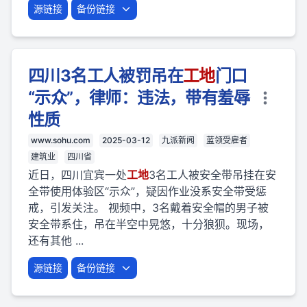
源链接
备份链接
四川3名工人被罚吊在
工地
门口
“示众”，律师：违法，带有羞辱
性质
www.sohu.com
2025-03-12
九派新闻
蓝领受雇者
建筑业
四川省
近日，四川宜宾一处
工地
3名工人被安全带吊挂在安
全带使用体验区“示众”，疑因作业没系安全带受惩
戒，引发关注。 视频中，3名戴着安全帽的男子被
安全带系住，吊在半空中晃悠，十分狼狈。现场，
还有其他 ...
源链接
备份链接