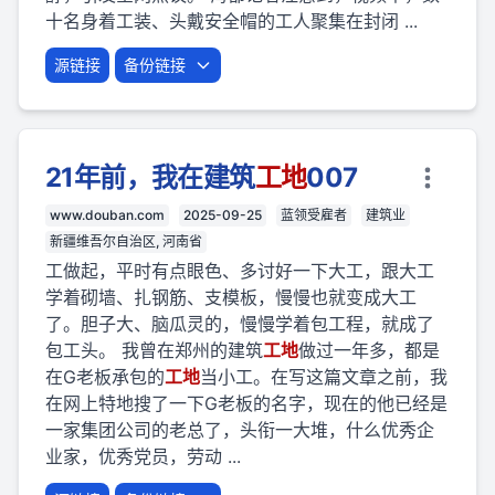
十名身着工装、头戴安全帽的工人聚集在封闭 ...
源链接
备份链接
21年前，我在建筑
工地
007
www.douban.com
2025-09-25
蓝领受雇者
建筑业
新疆维吾尔自治区, 河南省
工做起，平时有点眼色、多讨好一下大工，跟大工
学着砌墙、扎钢筋、支模板，慢慢也就变成大工
了。胆子大、脑瓜灵的，慢慢学着包工程，就成了
包工头。 我曾在郑州的建筑
工地
做过一年多，都是
在G老板承包的
工地
当小工。在写这篇文章之前，我
在网上特地搜了一下G老板的名字，现在的他已经是
一家集团公司的老总了，头衔一大堆，什么优秀企
业家，优秀党员，劳动 ...