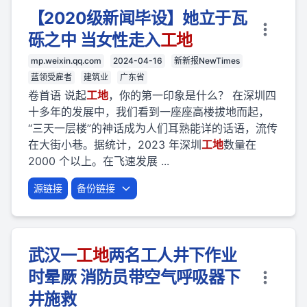
【2020级新闻毕设】她立于瓦
砾之中 当女性走入
工地
mp.weixin.qq.com
2024-04-16
新新报NewTimes
蓝领受雇者
建筑业
广东省
卷首语 说起
工地
，你的第一印象是什么？ 在深圳四
十多年的发展中，我们看到一座座高楼拔地而起，
“三天一层楼”的神话成为人们耳熟能详的话语，流传
在大街小巷。据统计，2023 年深圳
工地
数量在
2000 个以上。在飞速发展 ...
源链接
备份链接
武汉一
工地
两名工人井下作业
时晕厥 消防员带空气呼吸器下
井施救