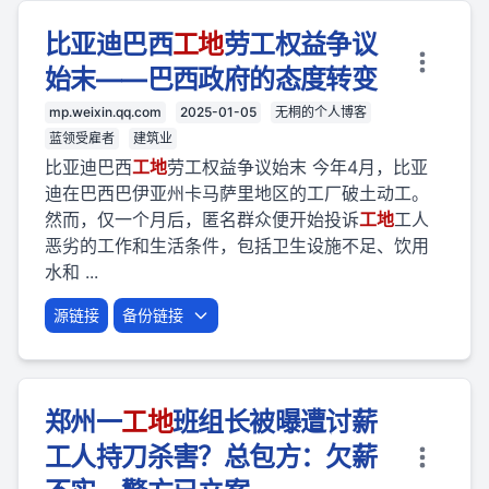
比亚迪巴西
工地
劳工权益争议
始末——巴西政府的态度转变
mp.weixin.qq.com
2025-01-05
无桐的个人博客
蓝领受雇者
建筑业
比亚迪巴西
工地
劳工权益争议始末 今年4月，比亚
迪在巴西巴伊亚州卡马萨里地区的工厂破土动工。
然而，仅一个月后，匿名群众便开始投诉
工地
工人
恶劣的工作和生活条件，包括卫生设施不足、饮用
水和 ...
源链接
备份链接
郑州一
工地
班组长被曝遭讨薪
工人持刀杀害？总包方：欠薪