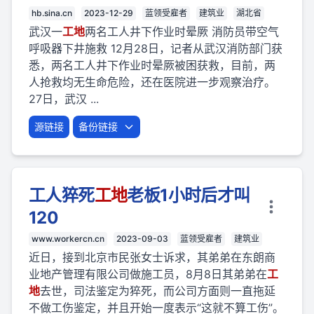
hb.sina.cn
2023-12-29
蓝领受雇者
建筑业
湖北省
武汉一
工地
两名工人井下作业时晕厥 消防员带空气
呼吸器下井施救 12月28日，记者从武汉消防部门获
悉，两名工人井下作业时晕厥被困获救，目前，两
人抢救均无生命危险，还在医院进一步观察治疗。
27日，武汉 ...
源链接
备份链接
工人猝死
工地
老板1小时后才叫
120
www.workercn.cn
2023-09-03
蓝领受雇者
建筑业
近日，接到北京市民张女士诉求，其弟弟在东朗商
业地产管理有限公司做施工员，8月8日其弟弟在
工
地
去世，司法鉴定为猝死，而公司方面则一直拖延
不做工伤鉴定，并且开始一度表示“这就不算工伤”。