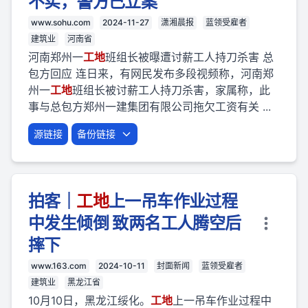
不实，警方已立案
www.sohu.com
2024-11-27
潇湘晨报
蓝领受雇者
建筑业
河南省
河南郑州一
工地
班组长被曝遭讨薪工人持刀杀害 总
包方回应 连日来，有网民发布多段视频称，河南郑
州一
工地
班组长被讨薪工人持刀杀害，家属称，此
事与总包方郑州一建集团有限公司拖欠工资有关 ...
源链接
备份链接
拍客｜
工地
上一吊车作业过程
中发生倾倒 致两名工人腾空后
摔下
www.163.com
2024-10-11
封面新闻
蓝领受雇者
建筑业
黑龙江省
10月10日，黑龙江绥化。
工地
上一吊车作业过程中