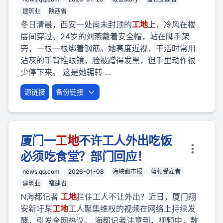
建筑业
陕西省
冬日清晨，西安一处尚未封顶的
工地
上，冷风在楼
层间穿过。24岁的刘燕戴着安全帽，站在脚手架
旁，一根一根绑着钢筋。她高度近视，干活时常用
沾灰的手背推眼镜，脸被蹭得发黑，但手里动作很
少停下来。 这是她辗转 ...
源链接
备份链接
厦门一
工地
不许工人外出吃饭
必须吃食堂？部门回应！
news.qq.com
2026-01-08
海峡都市报
蓝领受雇者
建筑业
福建省
N海都记者
工地
拦住工人不让外出？近日，厦门翔
安新圩某
工地
工人聚集维权的视频在网络上持续发
酵，引发全网热议。 海都记者注意到，视频中，数