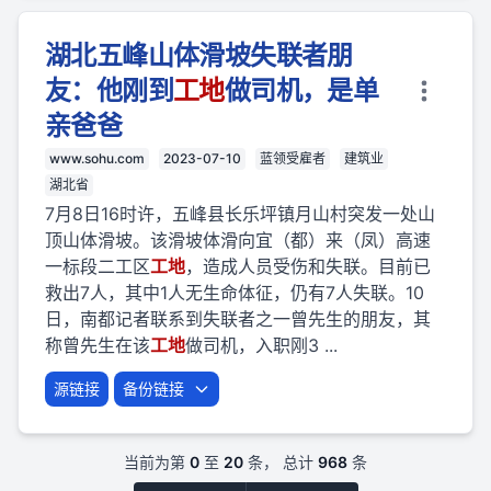
湖北五峰山体滑坡失联者朋
友：他刚到
工地
做司机，是单
亲爸爸
www.sohu.com
2023-07-10
蓝领受雇者
建筑业
湖北省
7月8日16时许，五峰县长乐坪镇月山村突发一处山
顶山体滑坡。该滑坡体滑向宜（都）来（凤）高速
一标段二工区
工地
，造成人员受伤和失联。目前已
救出7人，其中1人无生命体征，仍有7人失联。10
日，南都记者联系到失联者之一曾先生的朋友，其
称曾先生在该
工地
做司机，入职刚3 ...
源链接
备份链接
当前为第
0
至
20
条， 总计
968
条