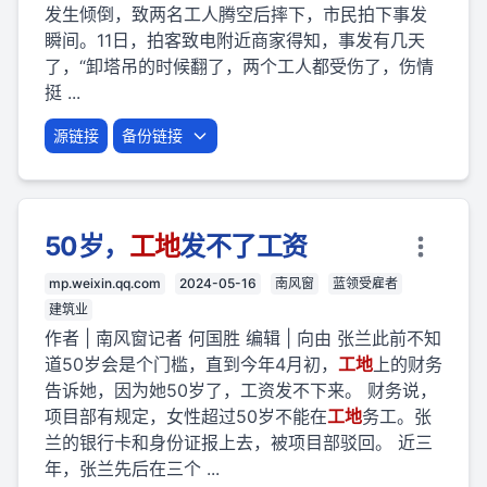
发生倾倒，致两名工人腾空后摔下，市民拍下事发
瞬间。11日，拍客致电附近商家得知，事发有几天
了，“卸塔吊的时候翻了，两个工人都受伤了，伤情
挺 ...
源链接
备份链接
50岁，
工地
发不了工资
mp.weixin.qq.com
2024-05-16
南风窗
蓝领受雇者
建筑业
作者 | 南风窗记者 何国胜 编辑 | 向由 张兰此前不知
道50岁会是个门槛，直到今年4月初，
工地
上的财务
告诉她，因为她50岁了，工资发不下来。 财务说，
项目部有规定，女性超过50岁不能在
工地
务工。张
兰的银行卡和身份证报上去，被项目部驳回。 近三
年，张兰先后在三个 ...