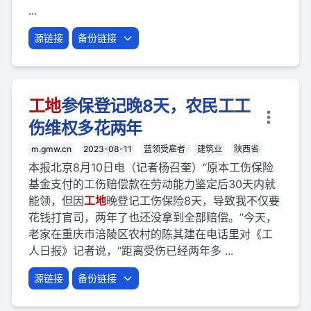
...
源链接
备份链接
工地
参保登记晚8天，农民工工
伤维权多花两年
m.gmw.cn
2023-08-11
蓝领受雇者
建筑业
陕西省
本报北京8月10日电（记者杨召奎）“原本工伤保险
基金支付的工伤赔偿款在劳动能力鉴定后30天内就
能领，但因
工地
晚登记工伤保险8天，导致我不仅要
花钱打官司，两年了也还没拿到全部赔偿。”今天，
老家在重庆市涪陵区农村的陈其建在电话里对《工
人日报》记者说，“距离受伤已经两年多 ...
源链接
备份链接