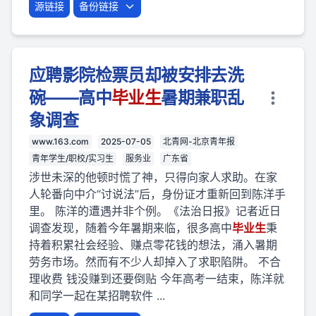
源链接
备份链接
应聘影院检票员却被安排去洗
碗——高中
毕业
生
暑期兼职乱
象调查
www.163.com
2025-07-05
北青网-北京青年报
青年学生/职校/实习生
服务业
广东省
涉世未深的他顿时慌了神，只得向家人求助。在家
人轮番向中介“讨说法”后，身份证才重新回到陈洋手
里。 陈洋的遭遇并非个例。《法治日报》记者近日
调查发现，随着今年暑期来临，很多高中
毕业
生
秉
持着积累社会经验、赚点零花钱的想法，涌入暑期
劳务市场。然而有不少人却掉入了求职陷阱。 不合
理收费 钱没赚到还要倒贴 今年高考一结束，陈洋就
和同学一起在某招聘软件 ...