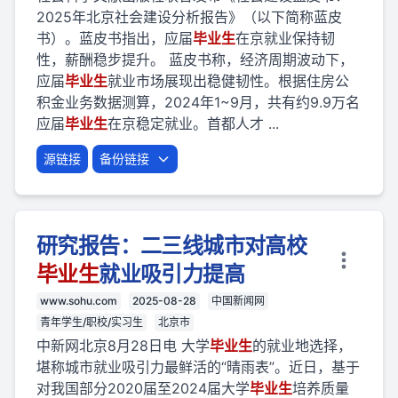
2025年北京社会建设分析报告》（以下简称蓝皮
书）。蓝皮书指出，应届
毕业
生
在京就业保持韧
性，薪酬稳步提升。 蓝皮书称，经济周期波动下，
应届
毕业
生
就业市场展现出稳健韧性。根据住房公
积金业务数据测算，2024年1~9月，共有约9.9万名
应届
毕业
生
在京稳定就业。首都人才 ...
源链接
备份链接
研究报告：二三线城市对高校
毕业
生
就业吸引力提高
www.sohu.com
2025-08-28
中国新闻网
青年学生/职校/实习生
北京市
中新网北京8月28日电 大学
毕业
生
的就业地选择，
堪称城市就业吸引力最鲜活的“晴雨表”。近日，基于
对我国部分2020届至2024届大学
毕业
生
培养质量