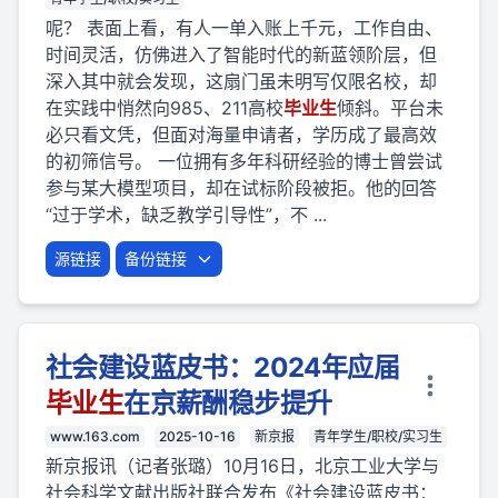
呢？ 表面上看，有人一单入账上千元，工作自由、
时间灵活，仿佛进入了智能时代的新蓝领阶层，但
深入其中就会发现，这扇门虽未明写仅限名校，却
在实践中悄然向985、211高校
毕业
生
倾斜。平台未
必只看文凭，但面对海量申请者，学历成了最高效
的初筛信号。 一位拥有多年科研经验的博士曾尝试
参与某大模型项目，却在试标阶段被拒。他的回答
“过于学术，缺乏教学引导性”，不 ...
源链接
备份链接
社会建设蓝皮书：2024年应届
毕业
生
在京薪酬稳步提升
www.163.com
2025-10-16
新京报
青年学生/职校/实习生
新京报讯（记者张璐）10月16日，北京工业大学与
社会科学文献出版社联合发布《社会建设蓝皮书：