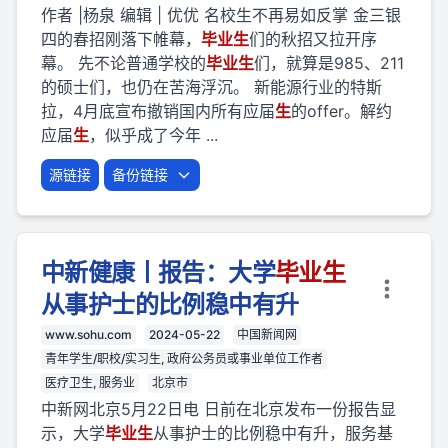
作者 |杨泉 编辑 | 优优 名校生不再易如反掌 金三银
四的春招刚落下帷幕，
毕业
生
们的秋招又拉开序
幕。 先不论普通学校的
毕业
生
们，就算是985、211
的硕士们，也仍在苦海浮沉。 新能源行业的特斯
拉，4月底宣布撤销国内所有应届
生
的offer。解约
应届
生
，似乎成了今年 ...
源链接
备份链接
中新健康丨报告：大学
毕业
生
从事护士的比例稳中有升
www.sohu.com
2024-05-22
中国新闻网
青年学生/职校/实习生, 政府公务员或事业单位工作者
医疗卫生, 服务业
北京市
中新网北京5月22日电 日前在北京发布一份报告显
示，大学
毕业
生
从事护士的比例稳中有升，服务基