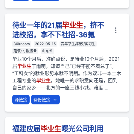
待业一年的21届
毕业
生
，挤不
进校招，拿不下社招-36氪
36kr.com
2022-05-15
青年学生/职校/实习生
建筑业, 服务业
山东省
毕业10个月后，准确点说，是待业10个月后，2021
届
毕业
生
丁雨萌，知道自己“已经不能不着急了”。
“工科女”的就业形势本就不明朗。作为双非一本土木
工程专业的
毕业
生
，她唯一的求职意向还是，回到
自己的家乡——北方的一座三线小城。难度 ...
源链接
备份链接
福建应届
毕业
生
曝光公司利用