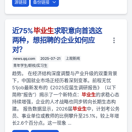
源链接
备份链接
近75%
毕业
生
求职意向首选这
两种，想招聘的企业如何应
对？
news.qq.com
2025-07-21
上观新闻
青年学生/职校/实习生
趋势。 在经济结构深度调整与产业升级的双重背景
下，中国就业市场正经历着深刻变革。前程无忧
51job最新发布的《2025应届生调研报告》（以下
简称“报告”）揭示了一个新特点：
毕业
生
的求稳心态
持续增强，企业的人才战略也同步转向长期生态构
建。 报告数据显示，2026届
毕业
生
中，计划考公务
员、事业单位或教师的比例攀升至25.1%，较上年增
长2.6个百分点。这一现象 ...