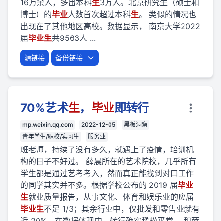
16万余人，多出本科
生
3万人。北京研究生（硕士和
博士）的
毕业
人数首次超过本科
生
。 类似的情况也
出现在了其他地区高校。数据显示， 南京大学2022
届
毕业
生
共9563人 ...
源链接
备份链接
70%艺术
生
，
毕业
即转行
mp.weixin.qq.com
2022-12-05
黑板洞察
青年学生/职校/实习生
服务业
班老师，持续了没有多久，就遇上了疫情，培训机
构的日子不好过。 薛晨所在的艺术院校，几乎所有
学生都是通过艺考考入，然而真正能找到对口工作
的同学其实并不多。根据学校公布的 2019 届
毕业
生
就业质量报告，从事文化、体育和娱乐业的应届
毕业
生
不足 1/3；其余行业中，仅批发和零售业就有
近 20%。在数据体现中，转行确实稀松平常。 和薛