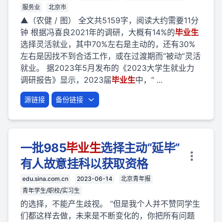
服务业
北京市
▲（农健 / 图） 全文共5159字，阅读大约需要11分
钟 根据冯喜良2021年的调研，大概有14%的
毕业
生
选择灵活就业，其中70%左右是主动的，还有30%
左右是因找不到合适工作，或在过渡期而“被动”灵活
就业。 据2023年5月发布的《2023大学生就业力
调研报告》显示，2023届
毕业
生
中，“ ...
源链接
备份链接
一批985
毕业
生
选择主动“延毕”
有人故意挂科以获取资格
edu.sina.com.cn
2023-06-14
北京青年报
青年学生/职校/实习生
的选择，不能产生歧视。 “但是我个人并不赞同学生
们都这样去做，未来是不断变化的，你把所有问题