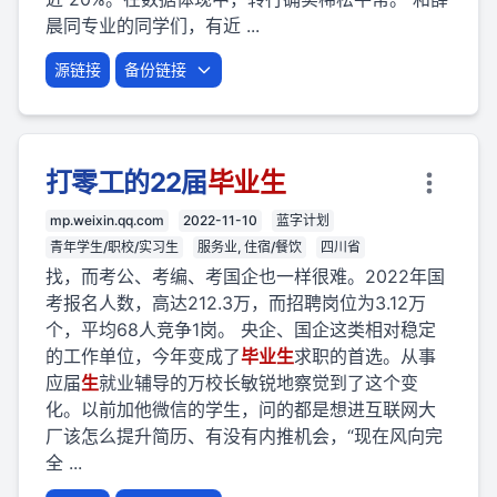
晨同专业的同学们，有近 ...
源链接
备份链接
打零工的22届
毕业
生
mp.weixin.qq.com
2022-11-10
蓝字计划
青年学生/职校/实习生
服务业, 住宿/餐饮
四川省
找，而考公、考编、考国企也一样很难。2022年国
考报名人数，高达212.3万，而招聘岗位为3.12万
个，平均68人竞争1岗。 央企、国企这类相对稳定
的工作单位，今年变成了
毕业
生
求职的首选。从事
应届
生
就业辅导的万校长敏锐地察觉到了这个变
化。以前加他微信的学生，问的都是想进互联网大
厂该怎么提升简历、有没有内推机会，“现在风向完
全 ...