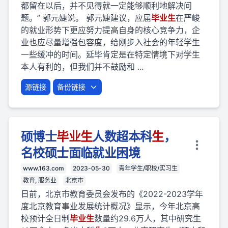
都留在以后，并不见得就一定能够顺利地解决问
题。” 郭元婕说。 郭元婕建议，应届
毕业
生
在严峻
的就业形势下更应努力提高自身的核心竞争力，企
业也应尽量增强包容度，给刚步入社会的年轻学生
一些缓冲的时间。延毕肯定是在特定情境下对学生
本人有利的，但我们并不鼓励和 ...
源链接
备份链接
硕博士
毕业
生
人数超本科
生
，
名校硕士面临就业困境
www.163.com
2023-05-30
青年学生/职校/实习生
教育, 服务业
北京市
日前，北京市教育委员会发布的《2022-2023学年
度北京教育事业发展统计概况》显示，今年北京高
校预计全日制
毕业
生
数量约29.6万人，其中研究生