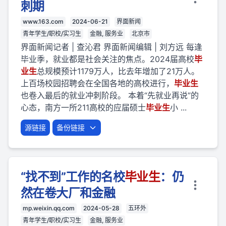
刺期
www.163.com
2024-06-21
界面新闻
青年学生/职校/实习生
金融, 服务业
北京市
界面新闻记者 | 查沁君 界面新闻编辑 | 刘方远 每逢
毕业季，就业都是社会关注的焦点。2024届高校
毕
业
生
总规模预计1179万人，比去年增加了21万人。
上百场校园招聘会在全国各地的高校进行，
毕业
生
也卷入最后的就业冲刺阶段。 本着“先就业再说”的
心态，南方一所211高校的应届硕士
毕业
生
小 ...
源链接
备份链接
“找不到”工作的名校
毕业
生
：仍
然在卷大厂和金融
mp.weixin.qq.com
2024-05-28
五环外
青年学生/职校/实习生
金融, 服务业