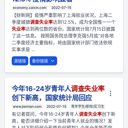
economy.caixin.com
2022-07-15
【财新网】疫情严重影响了上海就业状况，上海二
季度城镇
调查
失业
率
达到12.5%，成为全国惟一一个
失业
率
达到两位数的省份。国家统计局7月15日披露
了这一信息。 按照国务院总理李克强5月底“对各地
二季度经济主要指标，将由国家统计部门依法依规
实事求是 ...
源链接
备份链接
今年16-24岁青年人
调查
失业
率
创下新高，国家统计局回应
www.jiemian.com
2022-07-15
青年学生/职校/实习生
有记者提问，今年16-24岁青年人
调查
失业
率
创下新
高，能否详细介绍一下当前青年人就业的情况？发
言人对下阶段就业形势有何预判？今年全年能否完