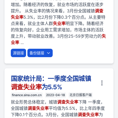
增加。随着经济的恢复，就业市场的活跃度在逐步
提升。 从失业率的情况来看，3月份全国城镇
调查
失业
率
5.3%，比2月份下降0.3个百分点。从主要特
点来看，就业主体人群
失业
率
明显下降。随着经济
的恢复向好，企业用工需求增加，市场主体的活跃
度上升，带动就业改善。3月份25-59岁劳动力的
失
业
率
...
源链接
备份链接
国家统计局：一季度全国城镇
调查
失业
率
为5.5%
finance.sina.com.cn
2023-04-18
北京日报客户端
就业形势总体稳定，城镇
调查
失业
率
下降 一季度，
全国城镇
调查
失业
率
平均值为5.5%，比上年四季度
下降0.1个百分点。3月份，全国城镇
调查
失业
率
为