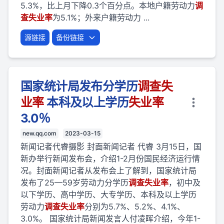
5.3%，比上月下降0.3个百分点。本地户籍劳动力
调
查
失业
率
为5.1%；外来户籍劳动力 ...
源链接
备份链接
国家统计局发布分学历
调查
失
业
率
本科及以上学历
失业
率
3.0％
new.qq.com
2023-03-15
新闻记者代睿摄影 封面新闻记者 代睿 3月15日，国
新办举行新闻发布会，介绍1-2月份国民经济运行情
况。封面新闻记者从发布会上了解到，国家统计局
发布了25—59岁劳动力分学历
调查
失业
率
，初中及
以下学历、高中学历、大专学历、本科及以上学历
劳动力
调查
失业
率
分别为5.7%、5.2%、4.1%、
3.0%。 国家统计局新闻发言人付凌晖介绍，今年1-