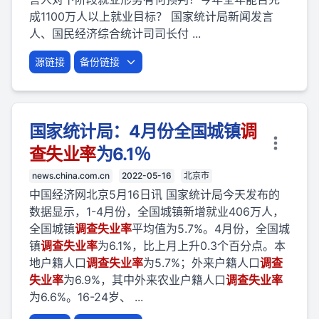
成1100万人以上就业目标？ 国家统计局新闻发言
人、国民经济综合统计司司长付 ...
源链接
备份链接
国家统计局：4月份全国城镇
调
查
失业
率
为6.1％
news.china.com.cn
2022-05-16
北京市
中国经济网北京5月16日讯 国家统计局今天发布的
数据显示，1-4月份，全国城镇新增就业406万人，
全国城镇
调查
失业
率
平均值为5.7%。4月份，全国城
镇
调查
失业
率
为6.1%，比上月上升0.3个百分点。本
地户籍人口
调查
失业
率
为5.7%；外来户籍人口
调查
失业
率
为6.9%，其中外来农业户籍人口
调查
失业
率
为6.6%。16-24岁、 ...