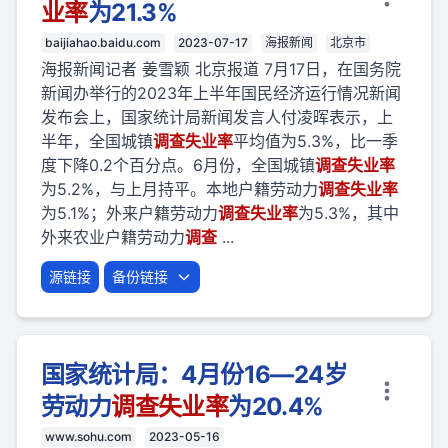
业
率
为21.3%
baijiahao.baidu.com
2023-07-17
海报新闻
北京市
海报新闻记者 姜雪颖 北京报道 7月17日，在国务院
新闻办举行的2023年上半年国民经济运行情况新闻
发布会上，国家统计局新闻发言人付凌晖表示，上
半年，全国城镇
调查
失业
率
平均值为5.3%，比一季
度下降0.2个百分点。6月份，全国城镇
调查
失业
率
为5.2%，与上月持平。本地户籍劳动力
调查
失业
率
为5.1%；外来户籍劳动力
调查
失业
率
为5.3%，其中
外来农业户籍劳动力
调查
...
源链接
备份链接
国家统计局：4月份16—24岁
劳动力
调查
失业
率
为20.4%
www.sohu.com
2023-05-16