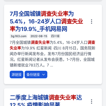
7月全国城镇
调查
失业
率
为
5.4%，16-24岁人口
调查
失业
率
为19.9%_手机网易网
3g.163.com
2022-08-15
四川省
7月全国城镇
调查
失业
率
为5.4%，16-24岁人口
调查
失业
率
为19.9% 红星新闻 ·四川 8月15日，国务院新
闻办举行新闻发布会，发布7月份国民经济运行情
况。红星新闻记者从发布会获悉，1-7月份，全国城
镇新增就业783万人。7 ...
源链接
备份链接
二季度上海城镇
调查
失业
率
达
12.5% 疫情影响显著