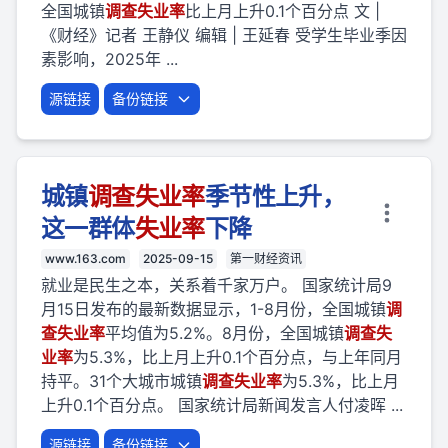
全国城镇
调查
失业
率
比上月上升0.1个百分点 文 |
《财经》记者 王静仪 编辑 | 王延春 受学生毕业季因
素影响，2025年 ...
源链接
备份链接
城镇
调查
失业
率
季节性上升，
这一群体
失业
率
下降
www.163.com
2025-09-15
第一财经资讯
就业是民生之本，关系着千家万户。 国家统计局9
月15日发布的最新数据显示，1-8月份，全国城镇
调
查
失业
率
平均值为5.2%。8月份，全国城镇
调查
失
业
率
为5.3%，比上月上升0.1个百分点，与上年同月
持平。31个大城市城镇
调查
失业
率
为5.3%，比上月
上升0.1个百分点。 国家统计局新闻发言人付凌晖 ...
源链接
备份链接