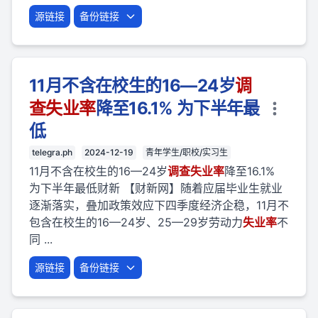
源链接
备份链接
11月不含在校生的16—24岁
调
查
失业
率
降至16.1% 为下半年最
低
telegra.ph
2024-12-19
青年学生/职校/实习生
11月不含在校生的16—24岁
调查
失业
率
降至16.1%
为下半年最低财新 【财新网】随着应届毕业生就业
逐渐落实，叠加政策效应下四季度经济企稳，11月不
包含在校生的16—24岁、25—29岁劳动力
失业
率
不
同 ...
源链接
备份链接