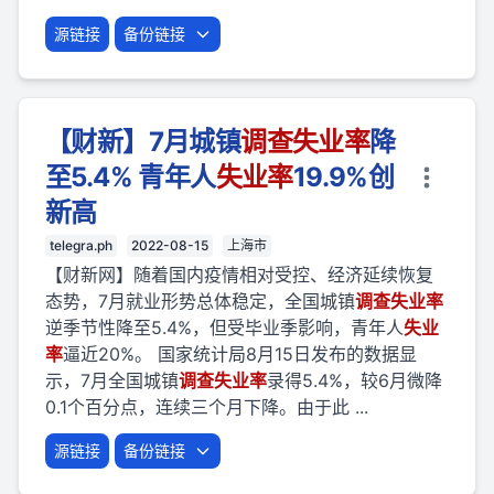
源链接
备份链接
【财新】7月城镇
调查
失业
率
降
至5.4% 青年人
失业
率
19.9%创
新高
telegra.ph
2022-08-15
上海市
【财新网】随着国内疫情相对受控、经济延续恢复
态势，7月就业形势总体稳定，全国城镇
调查
失业
率
逆季节性降至5.4%，但受毕业季影响，青年人
失业
率
逼近20%。 国家统计局8月15日发布的数据显
示，7月全国城镇
调查
失业
率
录得5.4%，较6月微降
0.1个百分点，连续三个月下降。由于此 ...
源链接
备份链接