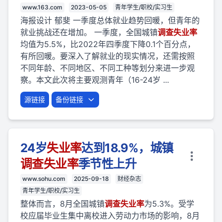
www.163.com
2023-05-05
青年学生/职校/实习生
海报设计 郁斐 一季度总体就业趋势回暖，但青年的
就业挑战还在增加。 一季度，全国城镇
调查
失业
率
均值为5.5%，比2022年四季度下降0.1个百分点，
有所回暖。要深入了解就业的现实情况，还需按照
不同年龄、不同地区、不同工种等划分来进一步观
察。本文此次将主要观测青年（16-24岁 ...
源链接
备份链接
24岁
失业
率
达到18.9%，城镇
调查
失业
率
季节性上升
www.sohu.com
2025-09-18
财经杂志
青年学生/职校/实习生
整体而言，8月全国城镇
调查
失业
率
为5.3%。受学
校应届毕业生集中离校进入劳动力市场的影响，8月