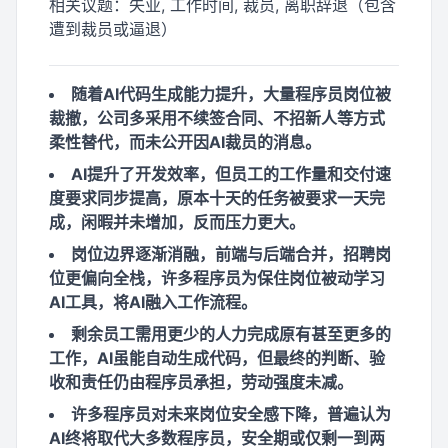
相关议题：
失业, 工作时间, 裁员, 离职辞退（包含
遭到裁员或逼退）
随着AI代码生成能力提升，大量程序员岗位被
裁撤，公司多采用不续签合同、不招新人等方式
柔性替代，而未公开因AI裁员的消息。
AI提升了开发效率，但员工的工作量和交付速
度要求同步提高，原本十天的任务被要求一天完
成，闲暇并未增加，反而压力更大。
岗位边界逐渐消融，前端与后端合并，招聘岗
位更偏向全栈，许多程序员为保住岗位被动学习
AI工具，将AI融入工作流程。
剩余员工需用更少的人力完成原有甚至更多的
工作，AI虽能自动生成代码，但最终的判断、验
收和责任仍由程序员承担，劳动强度未减。
许多程序员对未来岗位安全感下降，普遍认为
AI终将取代大多数程序员，安全期或仅剩一到两