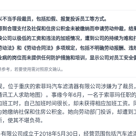
以不当手段裁员，包括扣假、报复投诉员工等方式。
得到合理支付及社保和住房公积金未被缴纳而申请劳动仲裁，结
映公司以极低的工资和违法的加班情况，遭到公司的持续为难和
劳动法》和《劳动合同法》多项规定，包括不明确劳动报酬、违
业病的岗位而未提供任何防护措施和培训，显示公司对员工安全
供参考，若要使用需对照原文确认。
B发现，位于重庆的索菲玛汽车滤清器有限公司涉嫌为了裁
通讯工人求助地图）。事缘今年6月，一名于索菲玛任职
加班工时，自己加班时间很长，却未获得相应加班工资。
为她缴纳社保和住房公积金。她向劳动部门投诉，却遭到
所，使其不堪负荷。
)有限公司成立于2018年5月30日，经营范围包括汽车