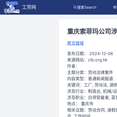
工劳网
搜索Search
重庆索菲玛公司
原文链接
发布日期：
2024-12-06
来源网站：
clb.org.hk
作者：
主题分类：
劳动法律案件
内容类型：
普通新闻报道
关键词：
工厂, 劳动法, 调岗
涉及行业：
制造业, 机械/
涉及职业：
白领受雇者, 
地点：
重庆市
相关议题：
劳动合同, 请假
员, 工作时间