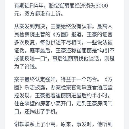
有期徒刑4年，赔偿崔丽丽经济损失3000
元。双方都没有上诉。
从案发到判决，王豪始终没有认罪。最高人
民检察院主管的《方圆》报道，王豪的证言
多次反复，每份供述不尽相同，一些说法被
证伪。庭审最后，王豪还称崔丽丽是“勾引不
成便反咬一口”，事后崔丽丽找他谈话，则是
为了讹钱。
案子最终认定强奸，得益于一个巧合。《方
圆》杂志披露，办案检察官谢轶查看酒店监
控发现，王豪抱着崔丽丽进屋后约半小时，
住在隔壁的房客小高开门，走到王豪房间门
口，还掏出了手机。
谢轶联系上了小高。原来，事发时，他听到