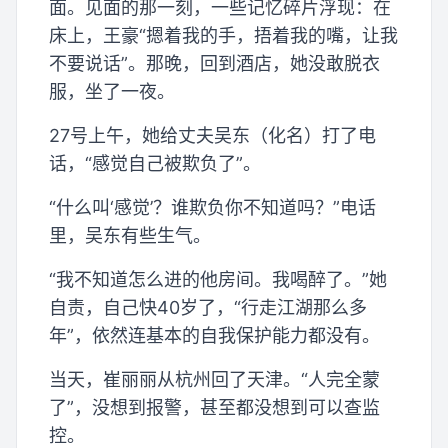
面。见面的那一刻，一些记忆碎片浮现：在
床上，王豪“摁着我的手，捂着我的嘴，让我
不要说话”。那晚，回到酒店，她没敢脱衣
服，坐了一夜。
27号上午，她给丈夫吴东（化名）打了电
话，“感觉自己被欺负了”。
“什么叫‘感觉’？谁欺负你不知道吗？”电话
里，吴东有些生气。
“我不知道怎么进的他房间。我喝醉了。”她
自责，自己快40岁了，“行走江湖那么多
年”，依然连基本的自我保护能力都没有。
当天，崔丽丽从杭州回了天津。“人完全蒙
了”，没想到报警，甚至都没想到可以查监
控。