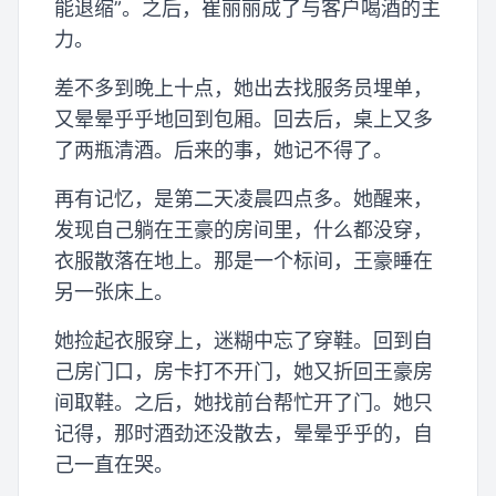
能退缩”。之后，崔丽丽成了与客户喝酒的主
力。
差不多到晚上十点，她出去找服务员埋单，
又晕晕乎乎地回到包厢。回去后，桌上又多
了两瓶清酒。后来的事，她记不得了。
再有记忆，是第二天凌晨四点多。她醒来，
发现自己躺在王豪的房间里，什么都没穿，
衣服散落在地上。那是一个标间，王豪睡在
另一张床上。
她捡起衣服穿上，迷糊中忘了穿鞋。回到自
己房门口，房卡打不开门，她又折回王豪房
间取鞋。之后，她找前台帮忙开了门。她只
记得，那时酒劲还没散去，晕晕乎乎的，自
己一直在哭。