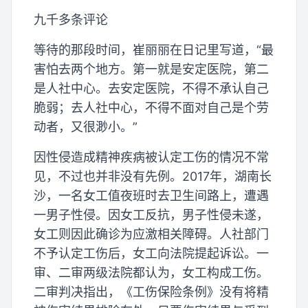
九千多条评论
等待的那段时间，崔丽丽在日记里写道，“最
害怕去两个地方。第一就是安定医院，第二
是人社中心。去安定医院，不得不承认自己
脆弱；去人社中心，不得不面对自己是个劳
动者，又很渺小。”
因性侵造成精神疾病被认定工伤的情况不常
见，不过也并非没有先例。2017年，湖南长
沙，一名女工值夜班时去卫生间路上，遭遇
一男子性侵。因女工反抗，男子性侵未遂，
女工则因此确诊为应激相关障碍。人社部门
不予认定工伤后，女工向法院提起诉讼。一
审、二审两级法院都认为，女工构成工伤。
二审判决指出，《工伤保险条例》没有将精