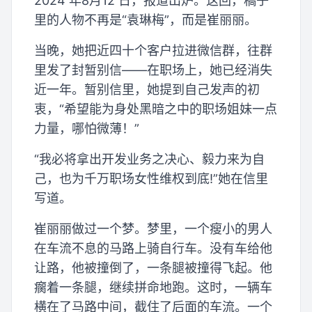
2024 年8月12 日，报道出炉。这回，稿子
里的人物不再是“袁琳梅”，而是崔丽丽。
当晚，她把近四十个客户拉进微信群，往群
里发了封暂别信——在职场上，她已经消失
近一年。暂别信里，她提到自己发声的初
衷，“希望能为身处黑暗之中的职场姐妹一点
力量，哪怕微薄！”
“我必将拿出开发业务之决心、毅力来为自
己，也为千万职场女性维权到底!”她在信里
写道。
崔丽丽做过一个梦。梦里，一个瘦小的男人
在车流不息的马路上骑自行车。没有车给他
让路，他被撞倒了，一条腿被撞得飞起。他
瘸着一条腿，继续拼命地跑。这时，一辆车
横在了马路中间，截住了后面的车流。一个