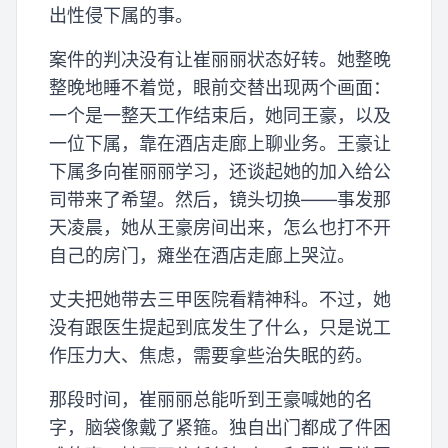
出性侵下属的事。
案件的判决没有让崔丽丽状态好转。她整晚
整晚地睡不着觉，眼前交替出现两个画面：
一个是一整天工作结束后，她同王豪，以及
一位下属，靠在酒店走廊上聊业务。王豪让
下属多向崔丽丽学习，还谈起她的加入给公
司带来了希望。然后，镜头切换——事发那
天凌晨，她从王豪房间出来，怎么也打不开
自己的房门，瘫坐在酒店走廊上哭泣。
丈夫把她带去三甲医院看精神科。不过，她
没有跟医生提起到底发生了什么，只是说工
作压力大、焦虑，需要拿些治失眠的药。
那段时间，崔丽丽总能听到王豪喊她的名
字，脑袋像戴了紧箍。独自出门都成了件困