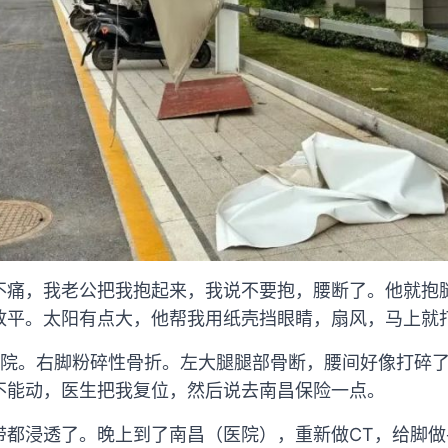
不痛，我老公把我抱起来，我说不要抱，腰断了。他就抱
放平。太阳有点大，他帮我用纸壳挡眼睛，扇风，马上就打
民医院。右脚粉碎性骨折。左大腿腿部骨断，腰间好像打碎
不能动，医生把我复位，然后说去南昌保险一点。
带都浸透了。晚上到了南昌（医院），重新做CT，给脚