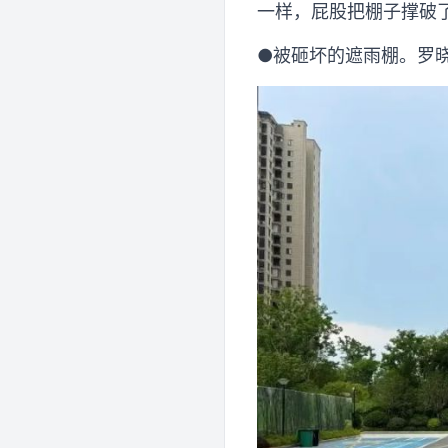
一样，屁股把棚子撑破
●被砸坏的遮雨棚。罗