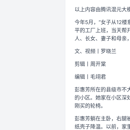
以上内容由腾讯混元大
今年5月，“女子从12
平的工厂上班，当天帮
人、长女、妻子和母亲
文、视频丨罗晓兰
剪辑丨周开棠
编辑丨毛翊君
彭惠芳所在的县级市不
的小区。她家在小区深
刚买的轮椅。
彭惠芳躺在主卧，右腿
纸壳子降温。以前，家