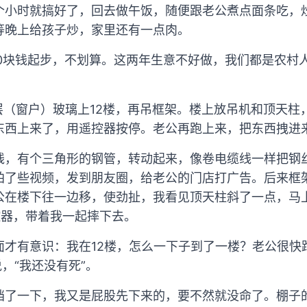
个小时就搞好了，回去做午饭，随便跟老公煮点面条吃，
等晚上给孩子炒，家里还有一点肉。
00块钱起步，不划算。这两年生意不好做，我们都是农村
层（窗户）玻璃上12楼，再吊框架。楼上放吊机和顶天柱
东西上来了，用遥控器按停。老公再跑上来，把东西拽进
线，有个三角形的钢管，转动起来，像卷电缆线一样把钢
拍了些视频，发到朋友圈，给老公的门店打广告。后来框
公在楼下往一边移，使劲扯，我看见顶天柱斜了一点，马上
控器，带着我一起摔下去。
面才有意识：我在12楼，怎么一下子到了一楼？老公很快
，“我还没有死”。
挡了一下，我又是屁股先下来的，要不然就没命了。棚子