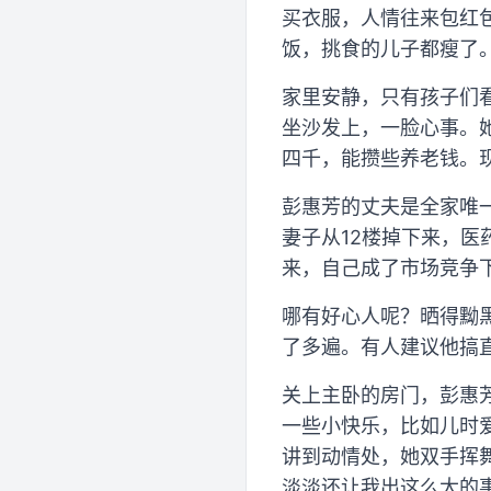
买衣服，人情往来包红
饭，挑食的儿子都瘦了
家里安静，只有孩子们
坐沙发上，一脸心事。
四千，能攒些养老钱。现
彭惠芳的丈夫是全家唯
妻子从12楼掉下来，
来，自己成了市场竞争
哪有好心人呢？晒得黝
了多遍。有人建议他搞
关上主卧的房门，彭惠
一些小快乐，比如儿时
讲到动情处，她双手挥
淡淡还让我出这么大的