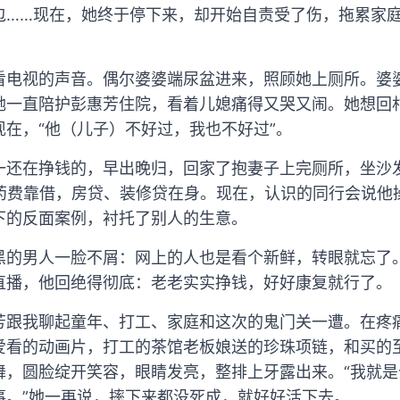
包……现在，她终于停下来，却开始自责受了伤，拖累家
。
看电视的声音。偶尔婆婆端尿盆进来，照顾她上厕所。婆婆
她一直陪护彭惠芳住院，看着儿媳痛得又哭又闹。她想回
在，“他（儿子）不好过，我也不好过”。
一还在挣钱的，早出晚归，回家了抱妻子上完厕所，坐沙
医药费靠借，房贷、装修贷在身。现在，认识的同行会说他
下的反面案例，衬托了别人的生意。
黑的男人一脸不屑：网上的人也是看个新鲜，转眼就忘了。
直播，他回绝得彻底：老老实实挣钱，好好康复就行了。
芳跟我聊起童年、打工、家庭和这次的鬼门关一遭。在疼
爱看的动画片，打工的茶馆老板娘送的珍珠项链，和买的至
舞，圆脸绽开笑容，眼睛发亮，整排上牙露出来。“我就是
事。”她一再说，摔下来都没死成，就好好活下去。