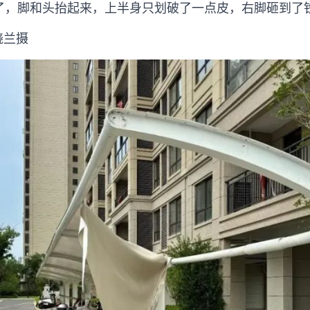
了，脚和头抬起来，上半身只划破了一点皮，右脚砸到了
晓兰摄