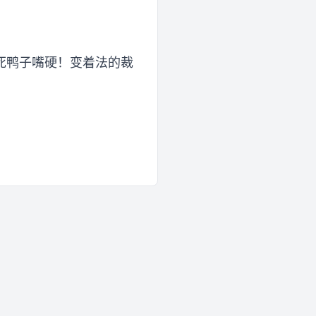
死鸭子嘴硬！变着法的裁