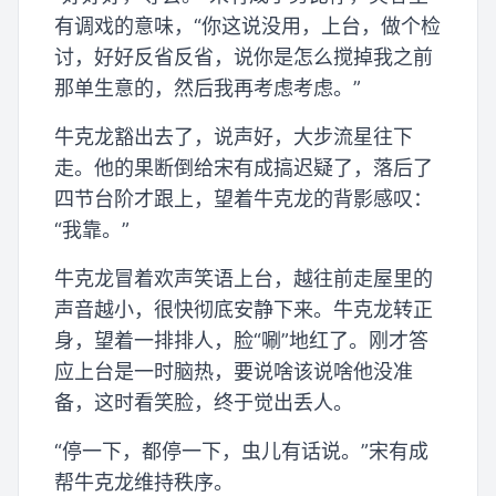
有调戏的意味，“你这说没用，上台，做个检
讨，好好反省反省，说你是怎么搅掉我之前
那单生意的，然后我再考虑考虑。”
牛克龙豁出去了，说声好，大步流星往下
走。他的果断倒给宋有成搞迟疑了，落后了
四节台阶才跟上，望着牛克龙的背影感叹：
“我靠。”
牛克龙冒着欢声笑语上台，越往前走屋里的
声音越小，很快彻底安静下来。牛克龙转正
身，望着一排排人，脸“唰”地红了。刚才答
应上台是一时脑热，要说啥该说啥他没准
备，这时看笑脸，终于觉出丢人。
“停一下，都停一下，虫儿有话说。”宋有成
帮牛克龙维持秩序。