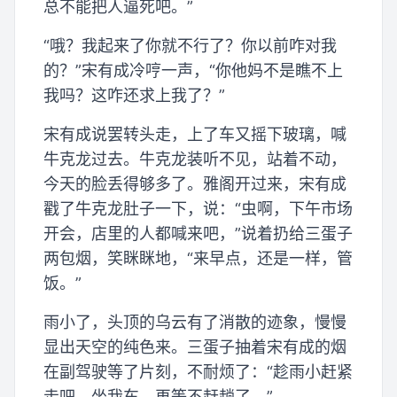
总不能把人逼死吧。”
“哦？我起来了你就不行了？你以前咋对我
的？”宋有成冷哼一声，“你他妈不是瞧不上
我吗？这咋还求上我了？”
宋有成说罢转头走，上了车又摇下玻璃，喊
牛克龙过去。牛克龙装听不见，站着不动，
今天的脸丢得够多了。雅阁开过来，宋有成
戳了牛克龙肚子一下，说：“虫啊，下午市场
开会，店里的人都喊来吧，”说着扔给三蛋子
两包烟，笑眯眯地，“来早点，还是一样，管
饭。”
雨小了，头顶的乌云有了消散的迹象，慢慢
显出天空的纯色来。三蛋子抽着宋有成的烟
在副驾驶等了片刻，不耐烦了：“趁雨小赶紧
走吧，坐我车，再等不赶趟了。”