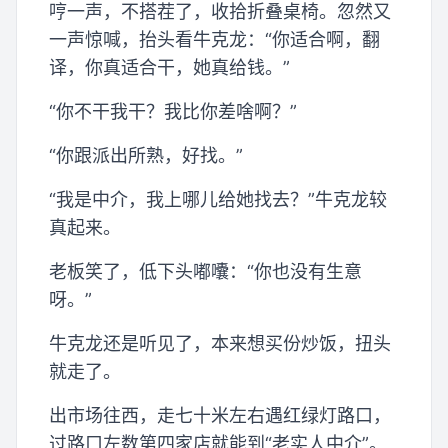
哼一声，不搭茬了，收拾折叠桌椅。忽然又
一声惊喊，抬头看牛克龙：“你适合啊，翻
译，你真适合干，她真给钱。”
“你不干我干？我比你差啥啊？”
“你跟派出所熟，好找。”
“我是中介，我上哪儿给她找去？”牛克龙较
真起来。
老板笑了，低下头嘟囔：“你也没有生意
呀。”
牛克龙还是听见了，本来想买份炒饭，扭头
就走了。
出市场往西，走七十米左右遇红绿灯路口，
过路口左数第四家店就能到“老实人中介”。