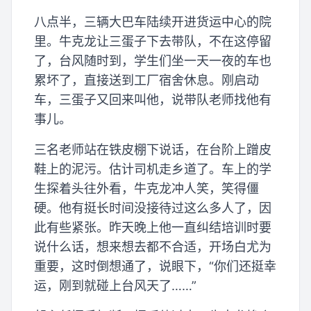
八点半，三辆大巴车陆续开进货运中心的院
里。牛克龙让三蛋子下去带队，不在这停留
了，台风随时到，学生们坐一天一夜的车也
累坏了，直接送到工厂宿舍休息。刚启动
车，三蛋子又回来叫他，说带队老师找他有
事儿。
三名老师站在铁皮棚下说话，在台阶上蹭皮
鞋上的泥污。估计司机走乡道了。车上的学
生探着头往外看，牛克龙冲人笑，笑得僵
硬。他有挺长时间没接待过这么多人了，因
此有些紧张。昨天晚上他一直纠结培训时要
说什么话，想来想去都不合适，开场白尤为
重要，这时倒想通了，说眼下，“你们还挺幸
运，刚到就碰上台风天了……”