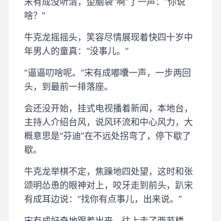
宋有成没听清，歪脑袋“啊”了一声：“你说
啥？”
牛克龙摇摇头，笑容尽情展现着快四十岁中
年男人的童真：“没事儿。”
“逼逼叨啥呢。”宋有成嘟囔一声，一步两回
头，到最前一排落座。
会还没开始，挂式电视播着新闻，本地台，
主持人介绍台风，说风环流和中心风力，大
概意思是“芬迪”在不远处拐弯了，停下歇了
歇。
牛克龙举棋不定，焦躁地四处望，这时和张
颂明怂恿的眼神对上，咬牙走到前头，趴宋
有成耳边说：“找你有点事儿，出来说。”
宋有成好奇地跟着出来，往上走了两节楼