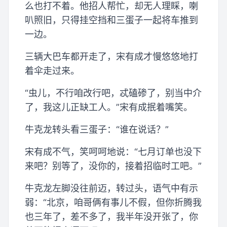
么也打不着。他招人帮忙，却无人理睬，喇
叭照旧，只得挂空挡和三蛋子一起将车推到
一边。
三辆大巴车都开走了，宋有成才慢悠悠地打
着伞走过来。
“虫儿，不行咱改行吧，忒磕碜了，别当中介
了，我这儿正缺工人。”宋有成抿着嘴笑。
牛克龙转头看三蛋子：“谁在说话？”
宋有成不气，笑呵呵地说：“七月订单也没下
来吧？别等了，没你的，接着招临时工吧。”
牛克龙左脚没往前迈，转过头，语气中有示
弱：“北京，咱哥俩有事儿不假，但你折腾我
也三年了，差不多了，我半年没开张了，你