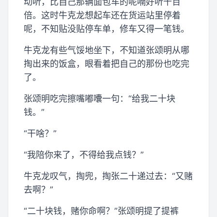
动听，比自己那辆面包车的呢喃好听千百
倍。这时牛克龙想起车还在货运站里停着
呢，不知贴没贴停车单，修车又得一笔钱。
牛克龙有些气馁地坐下，不知道张颂明从哪
掏出来的饭盒，眼看着把自己的那份也吃完
了。
张颂明吃完擦嘴嘟囔一句：“给我二十块
钱。”
“干啥？”
“我陪你来了，不得给我点钱？”
牛克龙叹气，掏兜，掏张二十递过去：“又赌
去啊？”
“二十块钱，赌你命啊？”张颂明提了提裤