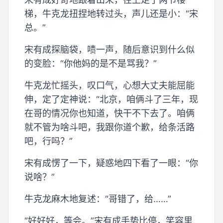
梯，牛克龙扭捏地转过头，声儿还是小：“宋
总。”
宋有成探脑袋，啧一声，随后意识到什么似
的变脸：“你他妈的是不是骂我？”
牛克龙忙摇头，叹口气，心想大丈夫能屈能
伸，定了定神说：“北京，咱俩斗了三年，现
在哥的情况你也知道，快干不下去了。咱俩
就不管为啥斗吧，我跟你道个歉，给条活路
吧，行吗？”
宋有成愣了一下，疑惑地四下看了一眼：“你
说啥？”
牛克龙麻木地复述：“哥错了，给……”
“好好好，等会。”宋有成手势比停，笑容里