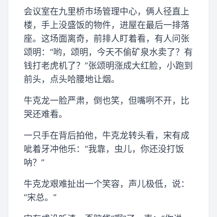
会议室在九里桥市场管理中心，俩人径直上
楼，手上没盛饭的物件，进屋在最后一排落
座。这场面离奇，前排人盯着看，有人问张
颂明：“哟，颂明，今天不偷矿泉水卖了？有
钱打老虎机了？”张颂明涨成大红脸，小跑到
前头，点头哈腰地让烟。
牛克龙一脸严肃，倒也笑，但嘴咧不开，比
哭还难看。
一只手在背后拍他，牛克龙转头看，宋有成
呲着牙冲他乐：“我靠，虫儿，你还没打饭
呐？”
牛克龙艰难扯出一个笑容，声儿极低，说：
“宋总。”