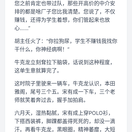
您之前肯定也带过队，那些开高价的中介安
排的都是啥厂子您比我清楚。您说了，不仅
赚钱，还得为学生着想，你们管起来也放
心……”
胡主任火了：“你拉狗尿，学生不赚钱我找你
干什么，你神经病啊！”
牛克龙立刻耷拉下脑袋，话说到这种程度，
这单生意就算完了。
这时院子里驶来一辆车，牛克龙认识，本田
雅阁，尾号三个五。宋有成一下车，三个老
师就笑着奔过去，握手加拍肩。
六月天，湿热黏腻，宋有成上穿POLO衫，
下搭西装裤，脚踝都盖得死死的，却没一滴
汗。再看牛克龙，黑眼圈，精神萎靡，大短