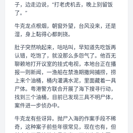
子，边走边说，“打老虎机去，晚上别留饭
了。”
牛克龙点根烟，朝窗外望，台风没来，还是
湿，身上黏得心都刺挠。
肚子突然响起来，咕咕叫，早知道先吃饭再
认错，吃饱了，就没那么多怨气了。他百无
聊赖地打开议室的挂式电视，本地台正在播
报一则新闻，一渔船在禁渔期撒网捕捞，捞
上来个油桶，桶内灌满水泥，里面藏着一具
尸体。粤港警方联合开展了海下搜寻行动，
找到三个油桶，目前已发现三具不明尸体，
案件进一步侦办中。
牛克龙有些讶异。抛尸入海的作案手段不稀
奇，这种案子前些年很常见，现在也有，但