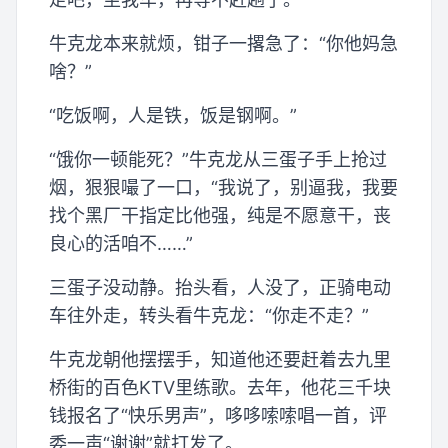
牛克龙本来就烦，钳子一撂急了：“你他妈急
啥？”
“吃饭啊，人是铁，饭是钢啊。”
“饿你一顿能死？”牛克龙从三蛋子手上抢过
烟，狠狠嘬了一口，“我说了，别逼我，我要
找个黑厂干指定比他强，纯是不愿意干，丧
良心的活咱不……”
三蛋子没动静。抬头看，人没了，正骑电动
车往外走，转头看牛克龙：“你走不走？”
牛克龙朝他摆摆手，知道他还要赶着去九里
桥街的百色KTV里练歌。去年，他花三千块
钱报名了“快乐男声”，哆哆嗦嗦唱一首，评
委一声“谢谢”就打发了。