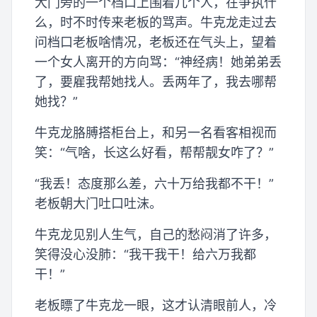
大门旁的一个档口上围着几个人，在争执什
么，时不时传来老板的骂声。牛克龙走过去
问档口老板啥情况，老板还在气头上，望着
一个女人离开的方向骂：“神经病！她弟弟丢
了，要雇我帮她找人。丢两年了，我去哪帮
她找？”
牛克龙胳膊搭柜台上，和另一名看客相视而
笑：“气啥，长这么好看，帮帮靓女咋了？”
“我丢！态度那么差，六十万给我都不干！”
老板朝大门吐口吐沫。
牛克龙见别人生气，自己的愁闷消了许多，
笑得没心没肺：“我干我干！给六万我都
干！”
老板瞟了牛克龙一眼，这才认清眼前人，冷