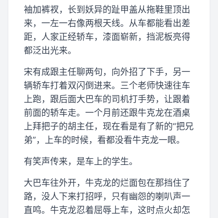
袖加裤衩，长到妖异的趾甲盖从拖鞋里顶出
来，一左一右像两根天线。从车都能看出差
距，人家正经轿车，漆面崭新，挡泥板亮得
都泛出光来。
宋有成跟主任聊两句，向外招了下手，另一
辆轿车打着双闪倒进来。三个老师快速往车
上跑，跟后面大巴车的司机打手势，让跟着
前面的轿车走。一个月前还跟牛克龙在酒桌
上拜把子的胡主任，现在看是有了新的“把兄
弟”，上车的时候，看都没看牛克龙一眼。
有笑声传来，是车上的学生。
大巴车往外开，牛克龙的烂面包在那挡住了
路，没人下来打招呼，只有幽怨的喇叭声一
直鸣。牛克龙忍着屈辱上车，这时点火却怎