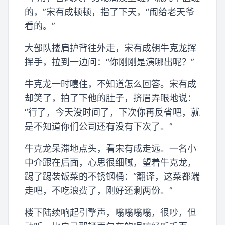
的，”宋有成顿顿，指了下天，“闹给老天爷
看的。”
大部队搂肩护背往外走，宋有成朝牛克龙挥
挥手，拉到一边问：“你刚刚是演哪出呢？”
牛克龙一时噎住，不知道怎么回答。宋有成
却笑了，拍了下他的肚子，挤眉弄眼地说：
“行了，今天没时间了，下次你再反省吧，就
是不知道你们公司还有没有下次了。”
牛克龙呆滞地点头，看宋有成走远。一名小
中介跟在后面，心思很细腻，望着牛克龙，
踢了踢装饭菜的不锈钢桶：“翻译，这菜都端
走吧，不吃浪费了，刚好还剩两份。”
楼下陆续响起引擎声，嗡嗡嗡嗡，很吵，但