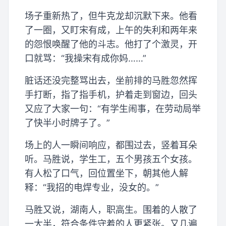
场子重新热了，但牛克龙却沉默下来。他看
了一圈，又盯宋有成，上午的失利和两年来
的怨恨唤醒了他的斗志。他打了个激灵，开
口就骂：“我操宋有成你妈……”
脏话还没完整骂出去，坐前排的马胜忽然挥
手打断，指了指手机，护着走到窗边，回头
又应了大家一句：“有学生闹事，在劳动局举
了快半小时牌子了。”
场上的人一瞬间响应，都围过去，竖着耳朵
听。马胜说，学生工，五个男孩五个女孩。
有人松了口气，回位置坐下，朝其他人解
释：“我招的电焊专业，没女的。”
马胜又说，湖南人，职高生。围着的人散了
一大半，符合条件守着的人更紧张。又几遍