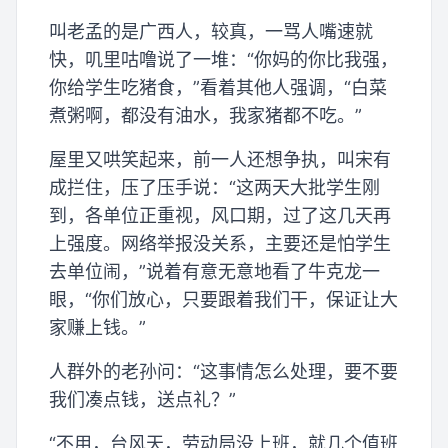
叫老孟的是广西人，较真，一骂人嘴速就
快，叽里咕噜说了一堆：“你妈的你比我强，
你给学生吃猪食，”看着其他人强调，“白菜
煮粥啊，都没有油水，我家猪都不吃。”
屋里又哄笑起来，前一人还想争执，叫宋有
成拦住，压了压手说：“这两天大批学生刚
到，各单位正重视，风口期，过了这几天再
上强度。网络举报没关系，主要还是怕学生
去单位闹，”说着有意无意地看了牛克龙一
眼，“你们放心，只要跟着我们干，保证让大
家赚上钱。”
人群外的老孙问：“这事情怎么处理，要不要
我们凑点钱，送点礼？”
“不用，台风天，劳动局没上班，就几个值班