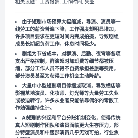
相关议题：
工资报酬, 工作时间, 失业
由于短剧市场预算大幅缩减，导演、演员等一
线劳工的薪资普遍下降，工作强度却明显增加，
许多项目要求在更短时间内完成拍摄，导致剧组
成员长期超负荷工作，休息时间极少。
剧组为节省成本，对群演、后勤、夜宵等各项
支出严格控制，群演超时加班费等细节都被压
缩，部分工作人员不得不自费承担差旅等费用，
部分演员甚至为获得工作机会主动降薪。
大量中小型短剧项目停摆或取消，导致横店等
影视基地演员、化妆师、灯光师等大量劳工失业
或被迫转行，许多从业者只能依靠偶尔的零散工
作勉强维持生计。
AI短剧的兴起和平台分账机制变化，使得传统
真人短剧制作团队和演员面临更大生存压力，部
分特型演员和中腰部演员几乎无戏可拍，行业焦