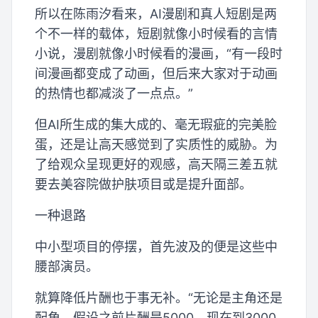
所以在陈雨汐看来，AI漫剧和真人短剧是两
个不一样的载体，短剧就像小时候看的言情
小说，漫剧就像小时候看的漫画，“有一段时
间漫画都变成了动画，但后来大家对于动画
的热情也都减淡了一点点。”
但AI所生成的集大成的、毫无瑕疵的完美脸
蛋，还是让高天感觉到了实质性的威胁。为
了给观众呈现更好的观感，高天隔三差五就
要去美容院做护肤项目或是提升面部。
一种退路
中小型项目的停摆，首先波及的便是这些中
腰部演员。
就算降低片酬也于事无补。“无论是主角还是
配角，假设之前片酬是5000，现在到3000