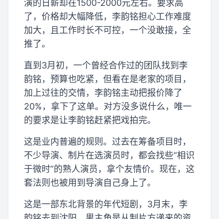
演的日薪却在1500-2000元左右。要求高
了，价格却大幅降低，李韵铭担心工作难度
加大，且工作时长不可控，一个没敢接，全
推了。
直到3月初，一个曾经合作过的团队找到李
韵铭，预算也吃紧，但看在是老家的项目，
加上过往的交情，李韵铭主动把报价降了
20%，拿下了这单。对方没多说什么，唯一
的要求是让李韵铭赶紧把戏拍完。
这是业内普遍的规则。过去在筹备项目时，
不少导演、制片在选演员时，都会找些“相识
于微时”的熟人演员，拿个友情价。现在，这
套法则也被用到导演自己身上了。
这是一部东北背景的年代短剧，3月末，李
韵铭去到沈阳，男主角是从制片方递来的资