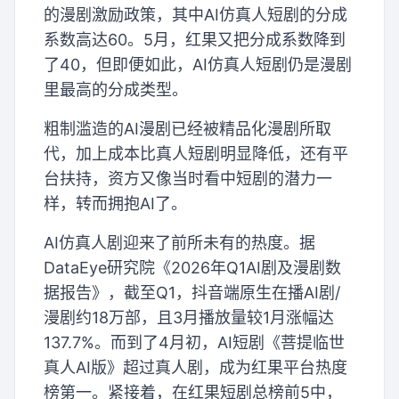
的漫剧激励政策，其中AI仿真人短剧的分成
系数高达60。5月，红果又把分成系数降到
了40，但即便如此，AI仿真人短剧仍是漫剧
里最高的分成类型。
粗制滥造的AI漫剧已经被精品化漫剧所取
代，加上成本比真人短剧明显降低，还有平
台扶持，资方又像当时看中短剧的潜力一
样，转而拥抱AI了。
AI仿真人剧迎来了前所未有的热度。据
DataEye研究院《2026年Q1AI剧及漫剧数
据报告》，截至Q1，抖音端原生在播AI剧/
漫剧约18万部，且3月播放量较1月涨幅达
137.7%。而到了4月初，AI短剧《菩提临世
真人AI版》超过真人剧，成为红果平台热度
榜第一。紧接着，在红果短剧总榜前5中，