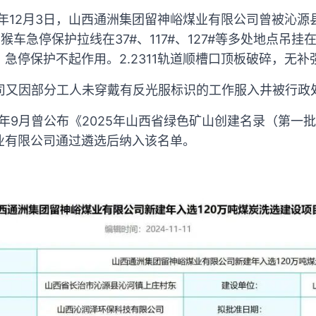
25年12月3日，山西通洲集团留神峪煤业有限公司曾被沁
猴车急停保护拉线在37#、117#、127#等多处地点吊
急停保护不起作用。2.2311轨道顺槽口顶板破碎，无补
该公司又因部分工人未穿戴有反光服标识的工作服入井被行政
5年9月曾公布《2025年山西省绿色矿山创建名录（第一
业有限公司通过遴选后纳入该名单。