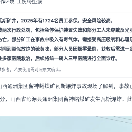
作环境, 工伤/职业病
斯矿井，2025年有1724名员工参保，安全风险较高。
被两次行政处罚，包括急停保护装置失效和部分工人未穿戴反光
伤亡，部分矿工在事故中吸入有毒气体，需接受高压吸氧和心理
时闻到类似放炮的硫黄味，部分人员因烟雾晕倒，获救后需进一
往多家医院救治，后续将统一转入三甲医院进行全面诊疗。
供参考，若要使用需对照原文确认。
山西通洲集团留神峪煤矿瓦斯爆炸事故现场了解到，事故已
9时29分，山西省沁源县通洲集团留神峪煤矿发生瓦斯爆炸