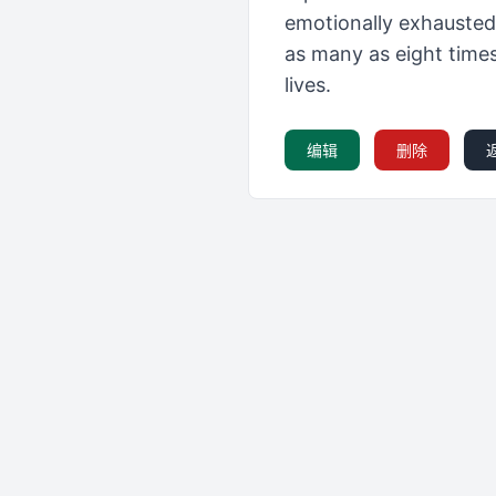
emotionally exhausted
as many as eight times
lives.
编辑
删除