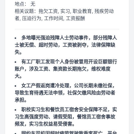
地点：
无
相关议题：
拖欠工资, 实习, 职业教育, 残疾劳动
者, 压迫行为, 工作时间, 工资报酬
多地曝光强迫残障人士劳动事件，部分残障人
士被无偿、超时劳动，工资被剥夺，法律保障缺
失。
有工厂职工发现个人身份被冒用开设巨额银行
账户，涉及工资、集资款长期拖欠，维权难度
大。
女工产假返岗遭冷处理，公司长期未缴社保，
导致生育待遇无法申领，社保欠缴风险由劳动者
承担。
职校实习生和餐饮员工宿舍安全保障不足，实
习生高强度劳动、请假受阻，餐馆员工宿舍事故
频发，实习生权益易受侵害。
网约车司机因超时疲劳驾驶致乘客死亡，平台