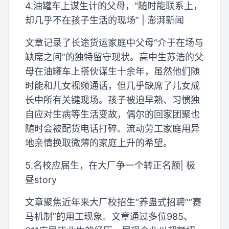
4.油罐车上谋生计的父母，“随时能联系上，
却几乎不在孩子生活的现场” | 澎湃新闻
文章记录了长途货运家庭中父母“介于在场与
缺席之间”的独特留守现状。高中生苏浩的父
母在油罐车上搭伙谋生十余年，虽然他们随
时能和儿女视频通话，但几乎缺席了儿女成
长中所有关键现场。孩子被迫早熟、习惯独
自应对生病等生活变故，偶尔的回家团聚也
随时会被配货电话打碎。流动劳工家庭用异
地亲情换取微薄的家庭上升的希望。
5.名校应届生，在大厂争一个转正名额| 极
昼story
文章聚焦近年来大厂校招生“养蛊式招聘”“赛
马机制”的用工现象。文章通过多位985、