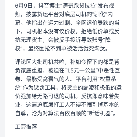
6月9日，抖音博主“涛哥跑货拉拉”发布视
频，披露货运平台对底层司机的“驯化”内
幕。他指出在运力过剩、全网运价暴跌的当
下，司机根本没有议价权。拒绝低价单或反
抗无理货主，会被反手投诉导致账号“降
权”，最终因抢不到单被活活饿死淘汰。
评论区大批司机共鸣，称如今留下的都是背
负家庭重担、被迫在“1.5元一公里”中恶性互
卷、最能受窝囊气的人。平台利用“权重系
统”作为惩罚工具，将货主的霸凌和极低的运
价强加给无路可退的司机。反抗即意味着失
业，这逼迫底层打工人不得不阉割掉基本的
自尊，沦为对算法百依百顺的“听话机器”。
工劳推荐