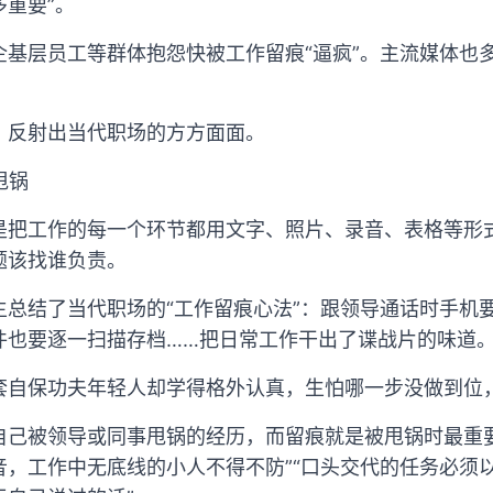
重要”。
基层员工等群体抱怨快被工作留痕“逼疯”。主流媒体也
，反射出当代职场的方方面面。
甩锅
是把工作的每一个环节都用文字、照片、录音、表格等形
题该找谁负责。
主总结了当代职场的“工作留痕心法”：跟领导通话时手机
件也要逐一扫描存档……把日常工作干出了谍战片的味道
套自保功夫年轻人却学得格外认真，生怕哪一步没做到位
自己被领导或同事甩锅的经历，而留痕就是被甩锅时最重
音，工作中无底线的小人不得不防”“口头交代的任务必须