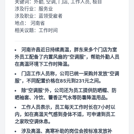
关键词：
外勤, 空调, 门店, 工作人员, 极目
涉及行业：
服务业
涉及职业：
蓝领受雇者
地点：
河南省
相关议题：
工作时间
河南许昌近日持续高温，胖东来多个门店为室
外员工配备了内置风扇的“空调服”，帮助外勤人员
在高温环境下工作时降温。
门店工作人员称，公司已统一采购并发放“空调
服”，不同配置价格在85元到231元之间。
除“空调服”外，公司还为员工提供防晒帽、防
晒袖套、冷饮、藿香正气水等防暑降温用品。
工作人员表示，员工每天工作时长在7小时以
内，如在高温天气感到身体不适，可申请到员工
之家吹空调休息。
涉及高温、高寒补助的岗位会按标准发放补