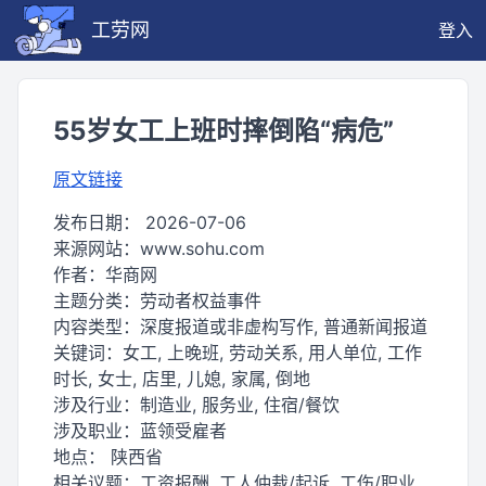
工劳网
登入
55岁女工上班时摔倒陷“病危”
原文链接
发布日期：
2026-07-06
来源网站：
www.sohu.com
作者：
华商网
主题分类：
劳动者权益事件
内容类型：
深度报道或非虚构写作, 普通新闻报道
关键词：
女工, 上晚班, 劳动关系, 用人单位, 工作
时长, 女士, 店里, 儿媳, 家属, 倒地
涉及行业：
制造业, 服务业, 住宿/餐饮
涉及职业：
蓝领受雇者
地点：
陕西省
相关议题：
工资报酬, 工人仲裁/起诉, 工伤/职业