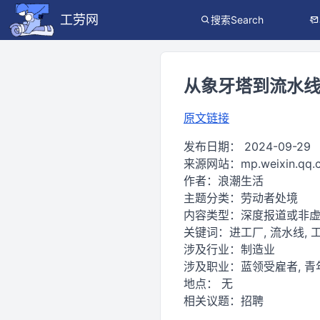
工劳网
搜索Search
从象牙塔到流水
原文链接
发布日期：
2024-09-29
来源网站：
mp.weixin.qq
作者：
浪潮生活
主题分类：
劳动者处境
内容类型：
深度报道或非
关键词：
进工厂, 流水线, 工
涉及行业：
制造业
涉及职业：
蓝领受雇者, 青
地点：
无
相关议题：
招聘