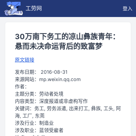
工劳网
登入
30万南下务工的凉山彝族青年：
悬而未决命运背后的致富梦
原文链接
发布日期：
2016-08-31
来源网站：
mp.weixin.qq.com
作者：
主题分类：
劳动者处境
内容类型：
深度报道或非虚构写作
关键词：
务工, 劳务派遣, 出来打工, 彝族, 工头, 阿
海, 工厂, 东莞
涉及行业：
制造业
涉及职业：
蓝领受雇者