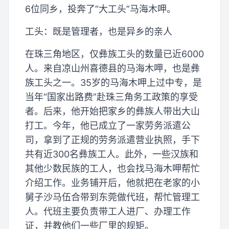
6位同乡，投奔了“大工头”马海木呷。
工头：既是管理者，也是异乡的亲人
在珠三角地区，仅彝族工头的数量已近6000
人。来自凉山州喜德县的马海木呷，也是彝
族工头之一。35岁的马海木呷上过中专，是
当年“国家出路费”赴珠三角务工政策的享受
者。后来，他开始把家乡的彝族人带出大山
打工。今年，他已成立了一家劳务派遣公
司，拿到了正规的劳务派遣营业执照，手下
共有近300名彝族工人。此外，一些汉族和
其他少数民族的工人，也会找马海木呷帮忙
介绍工作。业务铺开后，他就把在老家的小
舅子沙马伍合带到东莞做代班，帮忙管理工
人。代班主要负责带工人进厂、办理工作
证，并教他们一些厂里的规矩。