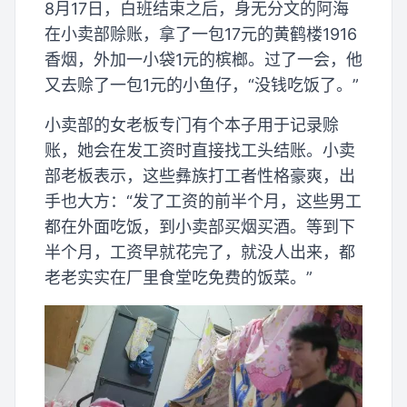
8月17日，白班结束之后，身无分文的阿海
在小卖部赊账，拿了一包17元的黄鹤楼1916
香烟，外加一小袋1元的槟榔。过了一会，他
又去赊了一包1元的小鱼仔，“没钱吃饭了。”
小卖部的女老板专门有个本子用于记录赊
账，她会在发工资时直接找工头结账。小卖
部老板表示，这些彝族打工者性格豪爽，出
手也大方：“发了工资的前半个月，这些男工
都在外面吃饭，到小卖部买烟买酒。等到下
半个月，工资早就花完了，就没人出来，都
老老实实在厂里食堂吃免费的饭菜。”