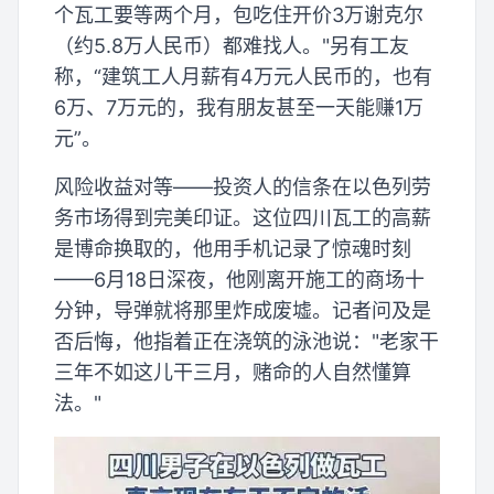
个瓦工要等两个月，包吃住开价3万谢克尔
（约5.8万人民币）都难找人。"另有工友
称，“建筑工人月薪有4万元人民币的，也有
6万、7万元的，我有朋友甚至一天能赚1万
元”。
风险收益对等——投资人的信条在以色列劳
务市场得到完美印证。这位四川瓦工的高薪
是博命换取的，他用手机记录了惊魂时刻
——6月18日深夜，他刚离开施工的商场十
分钟，导弹就将那里炸成废墟。记者问及是
否后悔，他指着正在浇筑的泳池说："老家干
三年不如这儿干三月，赌命的人自然懂算
法。"