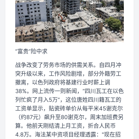
“富贵”险中求
战争改变了劳务市场的供需关系。自四月冲
突升级以来，工作风险剧增，部分外籍劳工
撤离，以色列政府将基建行业时薪上调
38%。网上流传一则新闻，“四川瓦工在以色
列忙疯了月入5万”，这位唐姓四川籍瓦工的
工资单显示，贴瓷砖单价从每平米45谢克尔
（约87元）飙升至80谢克尔，周末加班费另
算。他前天刚结清上月工资，折合人民币
4.8万。海法某中资项目经理透露："现在招