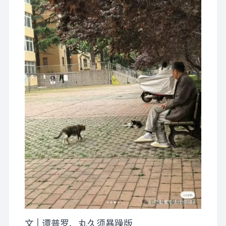
文 | 谭普罗、丸久须暴躁版