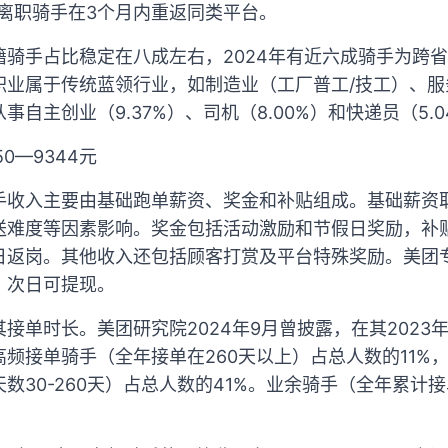
离职骑手在3个月内重返同类平台。
籍骑手占比稳定在八成左右，2024年有近六成骑手为跨
职业属于传统蓝领行业，如制造业（工厂普工/技工）、服
自主创业（9.37%）、司机（8.00%）和快递员（5.0
0—9344元
手收入主要由基础跑单薪资、奖金和补贴组成。基础薪资
送难度等因素影响。奖金包括活动激励和节假日奖励，补
日返岗。其他收入还包括顾客打赏及平台特殊奖励。美团
，次日可提现。
接单时长。美团研究院2024年9月曾披露，在其2023年
频接单骑手（全年接单在260天以上）占总人数的11%，大
数30-260天）占总人数的41%。业余骑手（全年累计