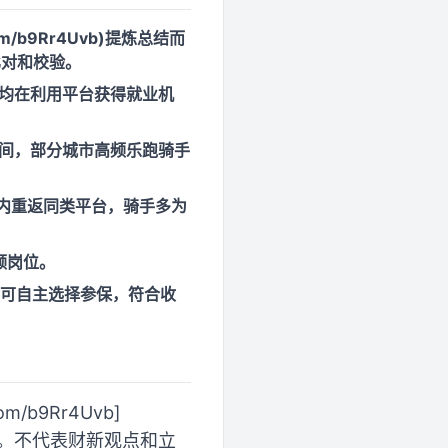
.com/b9Rr4Uvb)提炼总结而
比对和校验。
体均在利用平台获得就业机
之间，部分城市高频乐跑骑手
月内重返同类平台，骑手多为
领岗位。
手可自主选择参保，符合收
/b9Rr4Uvb]
存在偏差。不代表财新观点和立