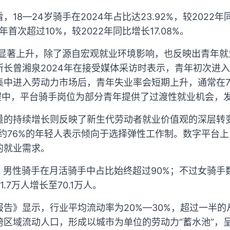
8—24岁骑手在2024年占比达23.92%，较2022年同
年首次超过10%，较2022年同比增长17.08%。
量显著上升，除了源自宏观就业环境影响，也反映出青年
所长曾湘泉2024年在接受媒体采访时表示，青年初次进
集中进入劳动力市场后，青年失业率会短期上升，通常在
程中，平台骑手岗位为部分青年提供了过渡性就业机会，发
量的持续增长则反映了新生代劳动者就业价值观的深层转
，约76%的年轻人表示倾向于选择弹性工作制。数字平台
的就业需求。
4年，男性骑手在月活骑手中占比始终超过90%；不过女骑
.7万人增长至70.1万人。
告》显示，行业平均流动率为20%—30%，超过一半的
区域流动人口，形成以城市为单位的劳动力“蓄水池”，