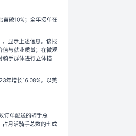
比首破10%；全年接单在
》），显示上述信息。该报
价值与就业质量；在微观
对骑手群体进行立体描
3年增长16.08%。以美
有效订单配送的骑手总
军，占月活骑手总数的七成