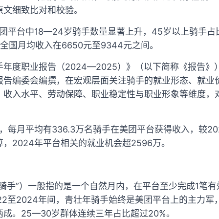
原文细致比对和校验。
美团平台中18—24岁骑手数量显著上升，45岁以上骑手占
”全国月均收入在6650元至9344元之间。
年度职业报告（2024—2025）》（以下简称《报告
报告编委会编撰，在宏观层面关注骑手的就业形态、就业
、收入水平、劳动保障、职业稳定性与职业形象等维度，
，每月平均有336.3万名骑手在美团平台获得收入，较202
，2024年平台相关的就业机会超2596万。
骑手”）一般指的是一个自然月内，在平台至少完成1笔
22至2024年间，青壮年骑手始终是美团平台上的主力
成。25—30岁群体连续三年占比超过20%。