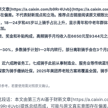
tps://a.caixin.com/b9Rr4Uvb](https://a.caixin
存在偏差。不代表财新观点和立场。推荐点击链接阅读原文细致
中，18—24岁和45岁以上骑手占比上升，显示青年和中老年群
增加。
、奖金和补贴构成，高频骑手月均收入在6650元至9344元
—30%，多数骑手计划1—2年内转行，部分离职骑手会在3个
，近六成跨省务工，七成骑手此前从事制造业、服务业等传统蓝
探索为骑手缴纳社保，2025年美团养老险方案将覆盖全国，骑
。
供参考，若要使用需对照原文确认。
本文由第三方AI基于财新文章[https://a.caixin.com
xin.com/b9Rr4Uvb)提炼总结而成，可能与原文真实意图