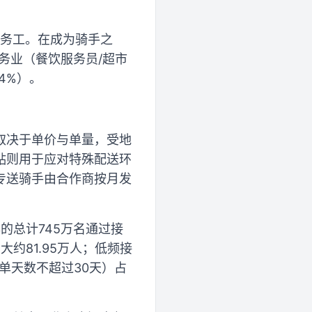
省务工。在成为骑手之
务业（餐饮服务员/超市
4%）。
取决于单价与单量，受地
贴则用于应对特殊配送环
专送骑手由合作商按月发
的总计745万名通过接
约81.95万人；低频接
接单天数不超过30天）占