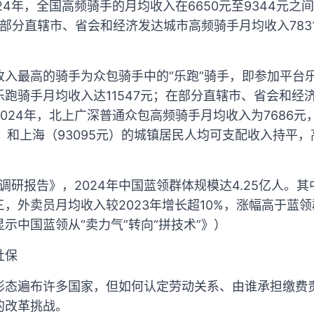
24年，全国高频骑手的月均收入在6650元至9344元之
，部分直辖市、省会和经济发达城市高频骑手月均收入78
收入最高的骑手为众包骑手中的“乐跑”骑手，即参加平台
跑骑手月均收入达11547元；在部分直辖市、省会和经
024年，北上广深普通众包高频骑手月均收入为7686元，
元）和上海（93095元）的城镇居民人均可支配收入持平，
业调研报告》，2024年中国蓝领群体规模达4.25亿人。
，外卖员月均收入较2023年增长超10%，涨幅高于蓝
示中国蓝领从“卖力气”转向“拼技术”》）
社保
形态遍布许多国家，但如何认定劳动关系、由谁承担缴费
的改革挑战。