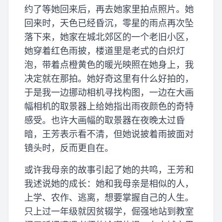
约了等她回来后，再去她家里拍点照片。她
回来时，天色已经昏沉，零星的雨点再次坠
落下来，她家在城北郊区的一个老旧小区，
她穿着红色雨披，楼道里是老式的白炽灯
泡，带着点橙黄色的暖光映照在她身上，我
决定就在那拍。她好奇这里有什么好拍的，
于是我一边挪动相机寻找构图，一边在大画
幅相机的取景器上给她指出雨夜颜色的奇特
感受。也许大画幅的取景器在夜晚太过昏
暗，王芳表示看不清，但她说披着雨披面对
镜头时，反而更自在。
或许我母亲的故事引起了她的共鸣，王芳和
我述说她的成长：她和我母亲是相似的人，
上学、农作、逃离，想要掌握自己的人生。
只上过一年级就因贫辍学，倔强地站到教室