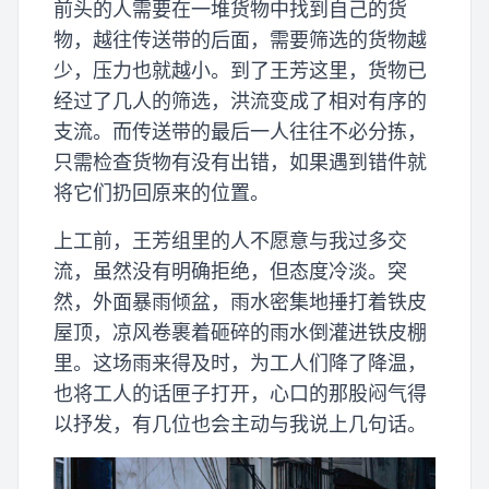
前头的人需要在一堆货物中找到自己的货
物，越往传送带的后面，需要筛选的货物越
少，压力也就越小。到了王芳这里，货物已
经过了几人的筛选，洪流变成了相对有序的
支流。而传送带的最后一人往往不必分拣，
只需检查货物有没有出错，如果遇到错件就
将它们扔回原来的位置。
上工前，王芳组里的人不愿意与我过多交
流，虽然没有明确拒绝，但态度冷淡。突
然，外面暴雨倾盆，雨水密集地捶打着铁皮
屋顶，凉风卷裹着砸碎的雨水倒灌进铁皮棚
里。这场雨来得及时，为工人们降了降温，
也将工人的话匣子打开，心口的那股闷气得
以抒发，有几位也会主动与我说上几句话。