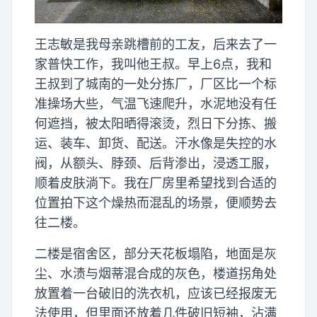
王志敏是我母亲跳槽前的工友，后来去了一
家普快工作，我叫他王叔。早上6点，我和
王叔到了城南的一处分拣厂，厂区比一个标
准操场大些，气温飞速爬升，水泥地没有任
何遮挡，被太阳晒得滚烫，烈日下分拣、搬
运、装车、卸货、配送。汗水像是失控的水
阀，从额头、脖颈、后背渗出，浸透工服，
顺着皮肤淌下。我在厂房里希望找到合适的
位置拍下这个燥热而混乱的场景，便顺势去
往二楼。
二楼是宿舍区，部分天花板塌陷，地面是灰
尘、水渍与烟蒂混合成的灰色，楼道拐角处
放置着一台破旧的洗衣机，应该已经报废无
法使用，但里面还放着几件破旧短袖，沾满