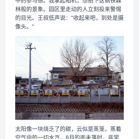
中的参与感。我拿起相机，想拍下这钢铁森
林般的景象。园区里走动的人立刻投来警惕
的目光。王叔低声说：“收起来吧，到处是摄
像头。”
太阳像一块烧乏了的碳，云似是蒸笼，蒸着
空气中的一切水汽，8月的雨未落时，非常