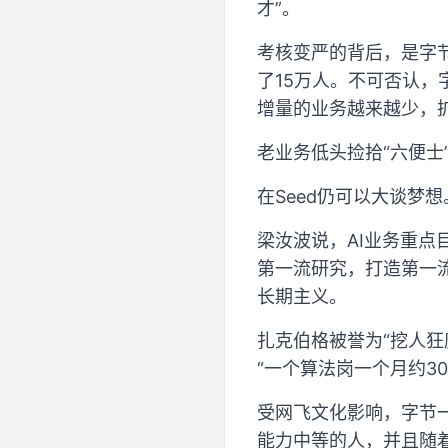
才”。
考核变严的背后，是字
了15万人。不可否认
增量的业务越来越少，
老业务低头捡拾“六便士”
在Seed仍可以大谈梦想
梁汝波说，AI业务重点目
第一流研究，打造第一
长期主义。
扎克伯格被誉为“挖人狂
“一个算法岗一个月约3
受网飞文化影响，字节
能力中等的人，并且随