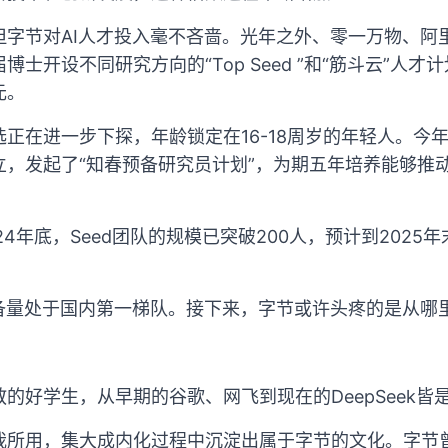
但字节对AI人才投入毫不吝啬。光年之外、零一万物、阿
士开设不同研究方向的“Top Seed ”和“筋斗云”人才
元。
正在进一步下探，年龄锁定在16-18周岁的年轻人。今
立，发起了“知春预备研究员计划”，为期五年培养能够推
24年底，Seed团队的规模已突破200人，预计到2025
备量处于国内第一梯队。接下来，字节或许头疼的是从哪里
的好学生，从早期的谷歌、网飞到现在的DeepSeek皆
我所用，集大成内化过程中沉淀出属于字节的文化。字节