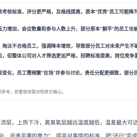
考核标准，评分更严格，及格线提高，原本“优秀”员工可能降为
压力增加，会议数量和参与人数上升，部分原本“躺平”的员工也
，淘汰不合格员工，强调降本增效，导致部分员工对未来产生不
宽松，但整体公司对人才筛选更加严格，招聘标准提高，岗位竞争
变化，员工需频繁“在场”并参与讨论，责任分配更细致，部分员
供参考，若要使用需对照原文确认。
的平流层，上热下冷，离臭氧层越远温度越低，温差最大可达
业，逃逸平庸的重力”，提高对事情的标准，把“还行”变成“