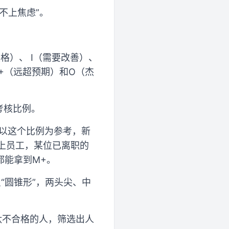
不上焦虑”。
格）、 I（需要改善）、
+（远超预期）和O（杰
考核比例。
%。以这个比例为参考，新
上员工，某位已离职的
都能拿到M+。
“圆锥形”，两头尖、中
汰不合格的人，筛选出人