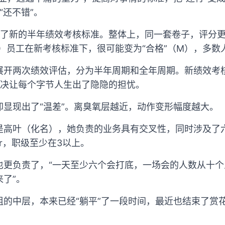
“还不错”。
公布了新的半年绩效考核标准。整体上，同一套卷子，评分
+）员工在新考核标准下，很可能变为“合格”（M），多
展开两次绩效评估，分为半年周期和全年周期。新绩效考核
未决让每个字节人生出了隐隐的担忧。
却显现出了“温差”。离臭氧层越近，动作变形幅度越大。
是高叶（化名），她负责的业务具有交叉性，同时涉及了
er，职级至少在3以上。
也更负责了，“一天至少六个会打底，一场会的人数从十
了”。
组的中层，本来已经“躺平”了一段时间，最近也结束了赏