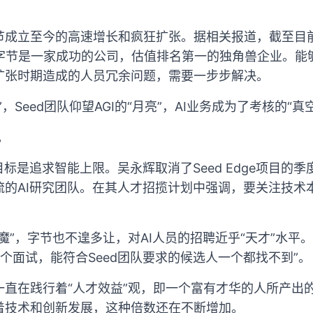
节成立至今的高速增长和疯狂扩张。据相关报道，截至目
，字节是一家成功的公司，估值排名第一的独角兽企业。能
扩张时期造成的人员冗余问题，需要一步步解决。
，Seed团队仰望AGI的“月亮”，AI业务成为了考核的“真
。
标是追求智能上限。吴永辉取消了Seed Edge项目的季度
流的AI研究团队。在其人才招揽计划中强调，要关注技术
魔”，字节也不遑多让，对AI人员的招聘近乎“天才”水平
0个面试，能符合Seed团队要求的候选人一个都找不到”。
一直在践行着“人才效益”观，即一个富有才华的人所产出
着技术和创新发展，这种倍数还在不断增加。