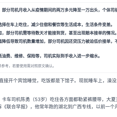
，部分司机月收入从疫情期间的两万多元降至一万出头，个体司
选择在车上吃住，减少住宿和餐饮等生活成本，生活条件变差。
加，部分司机需等待数天才能接到货，甚至出现赔本接单的情况
槛降低导致司机数量增加，部分司机因还贷压力被迫低价接单，
括油费、维修、保险等，司机实际到手收入进一步缩水。
供参考，若要使用需对照原文确认。
就直接开个宾馆睡觉，吃饭都是下馆子。现就睡车上，澡
，卡车司机陈勇（53岁）吃住各方面都勒紧裤腰带，大夏
诉《联合早报》，他常年跑的湖北到广西专线，以前一个