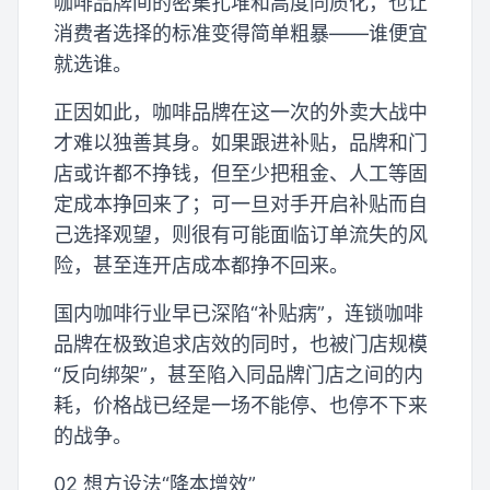
咖啡品牌间的密集扎堆和高度同质化，也让
消费者选择的标准变得简单粗暴——谁便宜
就选谁。
正因如此，咖啡品牌在这一次的外卖大战中
才难以独善其身。如果跟进补贴，品牌和门
店或许都不挣钱，但至少把租金、人工等固
定成本挣回来了；可一旦对手开启补贴而自
己选择观望，则很有可能面临订单流失的风
险，甚至连开店成本都挣不回来。
国内咖啡行业早已深陷“补贴病”，连锁咖啡
品牌在极致追求店效的同时，也被门店规模
“反向绑架”，甚至陷入同品牌门店之间的内
耗，价格战已经是一场不能停、也停不下来
的战争。
02 想方设法“降本增效”