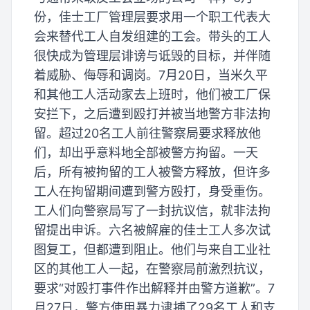
份，佳士工厂管理层要求用一个职工代表大
会来替代工人自发组建的工会。带头的工人
很快成为管理层诽谤与诋毁的目标，并伴随
着威胁、侮辱和调岗。7月20日，当米久平
和其他工人活动家去上班时，他们被工厂保
安拦下，之后遭到殴打并被当地警方非法拘
留。超过20名工人前往警察局要求释放他
们，却出乎意料地全部被警方拘留。一天
后，所有被拘留的工人被警方释放，但许多
工人在拘留期间遭到警方殴打，身受重伤。
工人们向警察局写了一封抗议信，就非法拘
留提出申诉。六名被解雇的佳士工人多次试
图复工，但都遭到阻止。他们与来自工业社
区的其他工人一起，在警察局前激烈抗议，
要求“对殴打事件作出解释并由警方道歉”。7
月27日，警方使用暴力逮捕了29名工人和支