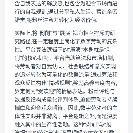
含自我表达的解放感,也包含为迎合市场而进
行的自我规训,通过分享私人生活、营造亲密
错觉,将粉丝注意力转化为经济价值。
实际上,将“剥削”与“展演”视为相互排斥的研
究路径,在一定程度上简化了数字劳动的复杂
性。平台算法逻辑下的“展演”本身就是“剥
削”的核心机制。平台借助算法和市场机制,
将劳动者对自我认同、社会联结和意义实现
的追求转化为可量化的数据流量,通过算法和
观众反馈构建“情感规则”,奖励高参与度内容,
界定何为“受欢迎”的情感表达。粉丝评论与
数据反馈构成量化评判体系,迫使劳动者持续
揣摩和迎合观众期待。因此,数字劳动者的主
体性实践并非游离于平台逻辑之外,而是深度
融入其中的生产性活动。这种“剥削”与“展
演”融合的劳动形态,正是理解乡村女网红数