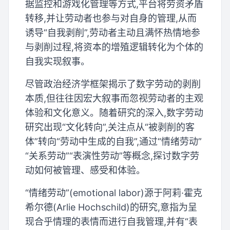
据监控和游戏化管理等方式,平台将劳资矛盾
转移,并让劳动者也参与对自身的管理,从而
诱导“自我剥削”,劳动者主动且满怀热情地参
与剥削过程,将资本的增殖逻辑转化为个体的
自我实现叙事。
尽管政治经济学框架揭示了数字劳动的剥削
本质,但往往因宏大叙事而忽视劳动者的主观
体验和文化意义。随着研究的深入,数字劳动
研究出现“文化转向”,关注点从“被剥削的客
体”转向“劳动中生成的自我”,通过“情绪劳动”
“关系劳动”“表演性劳动”等概念,探讨数字劳
动如何被管理、感受和体验。
“情绪劳动”(emotional labor)源于阿莉·霍克
希尔德(Arlie Hochschild)的研究,意指为呈
现合乎情理的表情而进行自我管理,并有“表