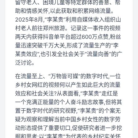
留守老人、困境儿童等特定群体的善意、帮
助和情感关怀,以此获取和积累网络流量。
2025年8月,“李某贵”利用自媒体收入组织山
村老人前往郑州旅游。记录这一事件的视频
两天内获得抖音单平台超过600万点赞,粉丝
量迅速突破千万大关,形成了流量生产的“李
某贵效应”,也引发全社会关于“流量向善”的广
泛讨论。
在流量至上、“万物皆可媒”的数字时代,一位
乡村女网红的视频何以产生如此巨大的流量
效应和社会关注?从表面看,“李某贵”走红是
一个充满正能量的个人奋斗励志故事,但将其
置于数字时代的研究视野,“李某贵”的个案无
疑为观察和理解当前中国乡村女性的数字劳
动形态提供了重要切口,促使研究者进一步挖
掘和思考:以“李某贵”为代表的乡村纪实关怀