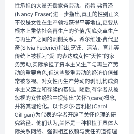
性承担的大量无偿家务劳动。南希·弗雷泽
(Nancy Fraser)进一步指出,真正的性别正义
不仅是女性在生产领域获得平等地位,更要从
根本上重估社会再生产的价值,彻底变革生产
与再生产之间的剥削关系。希尔维娅·费代里
奇(Silvia Federici)指出,烹饪、清洁、育儿等
传统上被视为“爱”的表达或女性“天性”的家
务劳动,实际承担了资本主义生产与再生产劳
动的重要角色,但这些繁重劳动的经济价值却
常被忽视。对女性再生产劳动的剥削,构成资
本主义建立和存续的基础。随后,有学者从被
忽视的女性经验中提炼出“关怀”(care)概念,
并将其理论化。以卡罗尔·吉利根(Carol
Gilligan)为代表的学者开辟了关怀伦理的研
究路径。他们认为,关怀是一种根植于具体人
际关系网络、强调相互依赖与责任的道德理