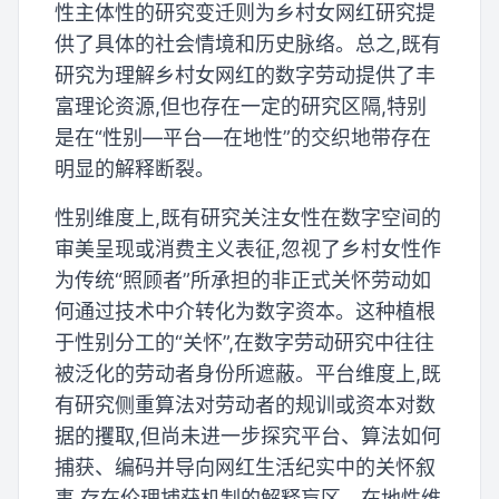
性主体性的研究变迁则为乡村女网红研究提
供了具体的社会情境和历史脉络。总之,既有
研究为理解乡村女网红的数字劳动提供了丰
富理论资源,但也存在一定的研究区隔,特别
是在“性别—平台—在地性”的交织地带存在
明显的解释断裂。
性别维度上,既有研究关注女性在数字空间的
审美呈现或消费主义表征,忽视了乡村女性作
为传统“照顾者”所承担的非正式关怀劳动如
何通过技术中介转化为数字资本。这种植根
于性别分工的“关怀”,在数字劳动研究中往往
被泛化的劳动者身份所遮蔽。平台维度上,既
有研究侧重算法对劳动者的规训或资本对数
据的攫取,但尚未进一步探究平台、算法如何
捕获、编码并导向网红生活纪实中的关怀叙
事,存在伦理捕获机制的解释盲区。在地性维