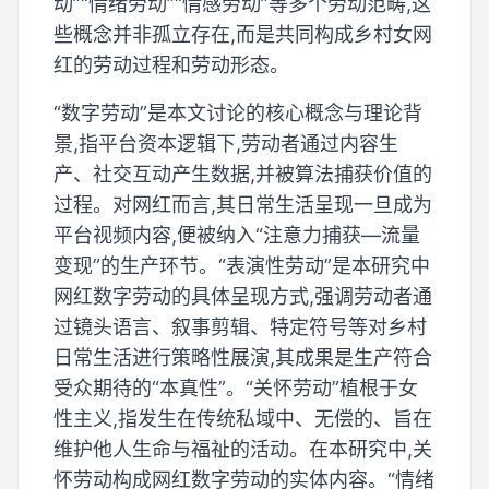
动”“情绪劳动”“情感劳动”等多个劳动范畴,这
些概念并非孤立存在,而是共同构成乡村女网
红的劳动过程和劳动形态。
“数字劳动”是本文讨论的核心概念与理论背
景,指平台资本逻辑下,劳动者通过内容生
产、社交互动产生数据,并被算法捕获价值的
过程。对网红而言,其日常生活呈现一旦成为
平台视频内容,便被纳入“注意力捕获—流量
变现”的生产环节。“表演性劳动”是本研究中
网红数字劳动的具体呈现方式,强调劳动者通
过镜头语言、叙事剪辑、特定符号等对乡村
日常生活进行策略性展演,其成果是生产符合
受众期待的“本真性”。“关怀劳动”植根于女
性主义,指发生在传统私域中、无偿的、旨在
维护他人生命与福祉的活动。在本研究中,关
怀劳动构成网红数字劳动的实体内容。“情绪