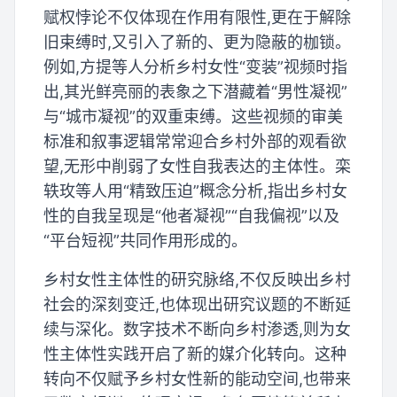
赋权悖论不仅体现在作用有限性,更在于解除
旧束缚时,又引入了新的、更为隐蔽的枷锁。
例如,方提等人分析乡村女性“变装”视频时指
出,其光鲜亮丽的表象之下潜藏着“男性凝视”
与“城市凝视”的双重束缚。这些视频的审美
标准和叙事逻辑常常迎合乡村外部的观看欲
望,无形中削弱了女性自我表达的主体性。栾
轶玫等人用“精致压迫”概念分析,指出乡村女
性的自我呈现是“他者凝视”“自我偏视”以及
“平台短视”共同作用形成的。
乡村女性主体性的研究脉络,不仅反映出乡村
社会的深刻变迁,也体现出研究议题的不断延
续与深化。数字技术不断向乡村渗透,则为女
性主体性实践开启了新的媒介化转向。这种
转向不仅赋予乡村女性新的能动空间,也带来