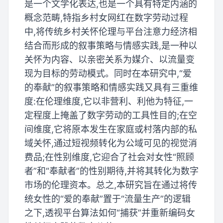
是一个文学化表达,也是一个具有特定内涵的
概念范畴,特指乡村女网红在数字劳动过程
中,将传统乡村关怀伦理与平台注意力经济相
结合而形成的叙事策略与情感实践,是一种以
关怀为内容、以亲密关系为媒介、以流量变
现为目标的劳动模式。同时在本研究中,“爱
的奉献”的叙事策略和情感实践又具有三重维
度:在伦理维度,它以非营利、利他为特征,一
定程度上掩盖了数字劳动的工具性目的;在空
间维度,它将原本发生在家庭或村落内部的私
域关怀,通过短视频转化为公域可见的视觉消
费品;在性别维度,它迎合了社会对女性“照顾
者”和“奉献者”的性别期待,并将其转化为数字
市场的伦理资本。总之,本研究旨在通过将传
统女性的“爱的奉献”置于“流量生产”的逻辑
之下,透视平台算法如何“捕获”并重新编码女