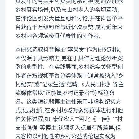
其发布的有关乡村卖货的系列视频,通过展示
乡村真实场景,以及与山村老人的亲切互动,
在评论区引发大量互动和讨论,并在抖音单平
台获得千万级粉丝与近亿次点赞,成为近年来
乡村内容领域极具代表性的创作者。
本研究选取抖音博主“李某贵”作为研究对象,
不仅源于其影响力,更在于其作为理论分析案
例的典型性。在实践层面,乡村纪实关怀型创
作者在短视频平台分类体系中通常被纳入“乡
村纪实”或“记录生活”范畴,《人民日报》等主
流媒体常以“正能量乡村记录者”等标签命
名。这类短视频博主往往采用非虚构纪实方
式,记录他们在乡村场域对弱势群体进行利他
性关怀过程,如“康仔农人”“河北《一佳》”“村
支书强强”等博主,视频切入点虽有所差异,但
内容均以利他性的乡村公益或伦理实践为