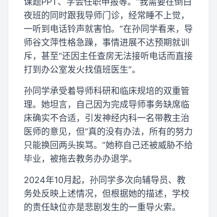
课题PPT、学会任职申报等。“我需要在倒白
夜班的同时跟我导师门诊，经常睡不上觉，
一听到电话铃声就害怕。”在孙同学看来，导
师谷文萍性格急躁，事情进展不达预期就训
斥，甚至“还因主任查房无法接听电话而直接
打到办公室发火找值班医生”。
孙同学承受着导师科研和临床规培的双重管
理。她坦言，自己因为完成导师事务缺席临
床确实不合适，引发神经内科一名带教主治
医师的意见，但“真的没有办法，所有的努力
只能换回两头挨骂。”她称自己还被威胁不给
毕业，被拖去教务办办退学。
2024年10月起，孙同学多次向辅导员、教
务处反映上述情况，但根据她的描述，学校
的责任缺位亦是悲剧发生的一重导火索。