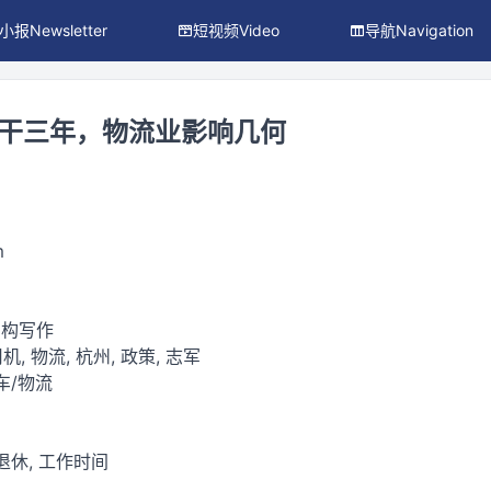
小报Newsletter
短视频Video
导航Navigation
多干三年，物流业影响几何
m
虚构写作
机, 物流, 杭州, 政策, 志军
车/物流
退休, 工作时间