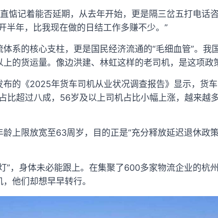
一直惦记着能否延期，从去年开始，更是隔三岔五打电话
开半年，比我现在做的日结工作多赚不少。”
体系的核心支柱，更是国民经济流通的“毛细血管”。我国
%以上的货运量。像边洪建、林虹这样的老司机，是这项政
发布的《2025年货车司机从业状况调查报告》显示，货
机占比超过八成，56岁及以上司机占比小幅上涨，越来越多
年龄上限放宽至63周岁，目的正是“充分释放延迟退休政
灯”，身体未必能跟上。在集聚了600多家物流企业的杭
机，他们却想早早转行。