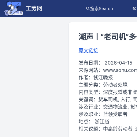
工劳网
搜索Search
潮声丨“老司机”
原文链接
发布日期：
2026-04-15
来源网站：
www.sohu.co
作者：
钱江晚报
主题分类：
劳动者处境
内容类型：
深度报道或非
关键词：
货车司机, 入行, 司
涉及行业：
交通物流业, 货
涉及职业：
蓝领受雇者
地点：
浙江省
相关议题：
中高龄劳动者, 