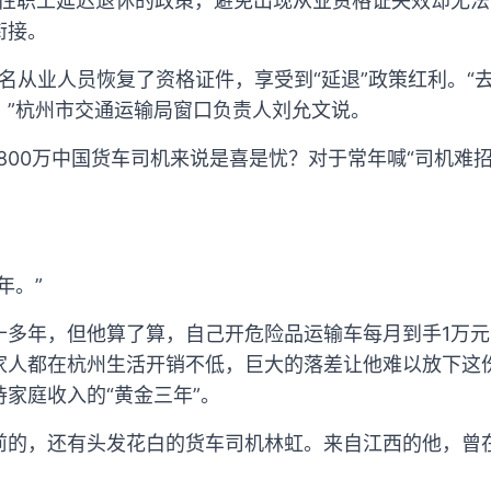
起男性职工延迟退休的政策，避免出现从业资格证失效却无
衔接。
万名从业人员恢复了资格证件，享受到“延退”政策红利。“
。”杭州市交通运输局窗口负责人刘允文说。
3800万中国货车司机来说是喜是忧？对于常年喊“司机难
年。”
十多年，但他算了算，自己开危险品运输车每月到手1万
家人都在杭州生活开销不低，巨大的落差让他难以放下这
家庭收入的“黄金三年”。
前的，还有头发花白的货车司机林虹。来自江西的他，曾