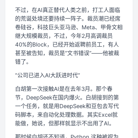
不过，在AI真正替代人类之前，打工人面临
的荒诞处境还要持续一阵子。裁员潮已经席
卷硅谷，科技巨头亚马逊、Meta、甲骨文相
继大规模裁员，不过，今年2月高调裁员
40%的Block，已经开始返聘前员工，有人
甚至被告知，裁员是“文书错误”——他被裁
错了。
“公司已进入AI大跃进时代”
白胡第一次接触AI是在去年3月。那个春
节，DeepSeek在国内爆火。白胡接到的第
一个任务，就是用DeepSeek和豆包去写代
码脚本，来自动化处理数据。其实Excel就
能做，她说，但那样就显示不出用了AI。
那时候白胡还不知道，Python 这种被视为