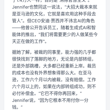
了1.4万人一样，目的是“消除官僚主义”。
Jennifer也赞同这一说法，“大招大裁本来就
是亚马逊的文化，它就是喜欢用这种手段去
管人”。但CEO安迪·贾西并不讳言AI的角色
——他曾公开告诉员工，随着生成式AI和智
能体的推出，"我们将需要更少的人做某些今
天正在做的工作"。
据她了解，被裁的同事里，能力强的几乎都
很快找到了落脚的地方，无论是内部转组，
还是外部跳槽，大多都已经重新上岸。裁员
的成本也没有外界想象得那么大。在亚马
逊，工作六个月以内被裁，没有赔偿。工作
六个月以上的，如果在内部转组成功，则不
必付补偿金。“它巴不得你再回来，”
Jennifer说，“因为它根本不用付你一分
钱。”