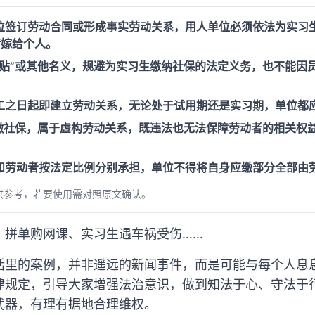
位签订劳动合同或形成事实劳动关系，用人单位必须依法为实习
转嫁给个人。
补贴”或其他名义，规避为实习生缴纳社保的法定义务，也不能因
工之日起即建立劳动关系，无论处于试用期还是实习期，单位都应
代缴社保，属于虚构劳动关系，既违法也无法保障劳动者的相关权
和劳动者按法定比例分别承担，单位不得将自身应缴部分全部由
供参考，若要使用需对照原文确认。
、拼单购网课、实习生遇车祸受伤……
活里的案例，并非遥远的新闻事件，而是可能与每个人息息
律规定，引导大家增强法治意识，做到知法于心、守法于
武器，有理有据地合理维权。