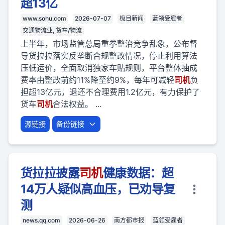
超13亿
www.sohu.com
2026-07-07
极目新闻
蓝领受雇者
交通物流业, 货车/物流
上半年，市场监管总局重拳整治竞争乱象，公布督
导货拉拉落实反垄断合规整改情况，停止利用算法
压低运价，全面取消独家车贴规则，平台整体抽成
费率由整改前约11%降至约9%，每年可减轻
司机
负
担超13亿元，退还不合理费用1.2亿元，有力保护了
货车
司机
合法权益。 ...
源链接
备份链接
货拉拉披露
司机
健康数据：超
14万人疑似高血压，已劝导复
测
news.qq.com
2026-06-26
南方都市报
蓝领受雇者