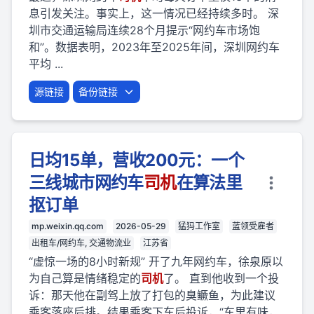
息引发关注。事实上，这一情况已经持续多时。 深
圳市交通运输局连续28个月提示“网约车市场饱
和”。数据表明，2023年至2025年间，深圳网约车
平均 ...
源链接
备份链接
日均15单，营收200元：一个
三线城市网约车
司机
在算法里
抠订单
mp.weixin.qq.com
2026-05-29
猛犸工作室
蓝领受雇者
出租车/网约车, 交通物流业
江苏省
“虚惊一场的8小时新规” 开了九年网约车，徐泉原以
为自己算是情绪稳定的
司机
了。 直到他收到一个投
诉：那天他在副驾上放了打包的臭鳜鱼，为此建议
乘客落座后排。结果乘客下车后投诉，“车里有味，