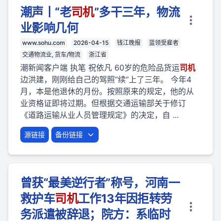
潮声丨“老
司机
”多干三年，物流
业影响几何
www.sohu.com
2026-04-15
钱江晚报
蓝领受雇者
交通物流业, 货车/物流
浙江省
潮新闻客户端 执笔 祝依凡 60岁的危险品货运
司机
边洪建，刚刚给自己的驾照“续”上了三年。 今年4
月，本是他退休的月份。按照原来的规定，他的从
业资格证即将过期。但根据交通运输部关于修订
《道路运输从业人员管理规定》的决定，自 ...
源链接
备份链接
曾获“最美逆行者”称号，河南一
救护车
司机
工作13年因拒转劳
务派遣被辞退；院方：系临时