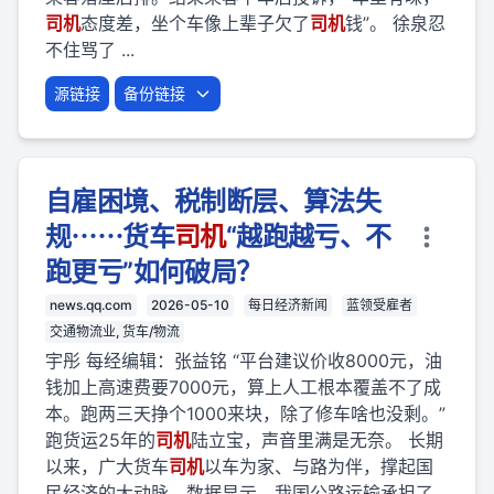
司机
态度差，坐个车像上辈子欠了
司机
钱”。 徐泉忍
不住骂了 ...
源链接
备份链接
自雇困境、税制断层、算法失
规⋯⋯货车
司机
“越跑越亏、不
跑更亏”如何破局？
news.qq.com
2026-05-10
每日经济新闻
蓝领受雇者
交通物流业, 货车/物流
宇彤 每经编辑：张益铭 “平台建议价收8000元，油
钱加上高速费要7000元，算上人工根本覆盖不了成
本。跑两三天挣个1000来块，除了修车啥也没剩。”
跑货运25年的
司机
陆立宝，声音里满是无奈。 长期
以来，广大货车
司机
以车为家、与路为伴，撑起国
民经济的大动脉。数据显示，我国公路运输承担了