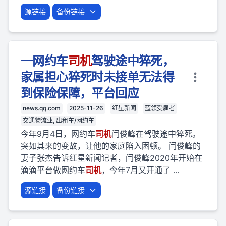
源链接
备份链接
一网约车
司机
驾驶途中猝死，
家属担心猝死时未接单无法得
到保险保障，平台回应
news.qq.com
2025-11-26
红星新闻
蓝领受雇者
交通物流业, 出租车/网约车
今年9月4日，网约车
司机
闫俊峰在驾驶途中猝死。
突如其来的变故，让他的家庭陷入困顿。 闫俊峰的
妻子张杰告诉红星新闻记者，闫俊峰2020年开始在
滴滴平台做网约车
司机
，今年7月又开通了 ...
源链接
备份链接