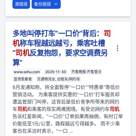
源链接
备份链接
多地叫停打车“一口价”背后：
司
机
称车程越远越亏，乘客吐槽
“
司机
反复抱怨，要求空调费另
算”
www.sohu.com
2025-11-30
齐鲁晚报·齐鲁壹点
蓝领受雇者
交通物流业, 出租车/网约车
8月发通知称，将全面暂停“一口价”“特惠单”等低价
营销活动。 为乘客提供实惠的“一口价”打车服务却
遭监管部门叫停，这背后是低价竞争所带来的网约
车
司机
和乘客的现实两难困境。有受访网约车
司机
告诉红星新闻，“一口价”订单如果再抽佣，有时订单
价能低至1元/公里，路程越远亏得越多。 而不少乘
客也在采访时表示，“一口 ...