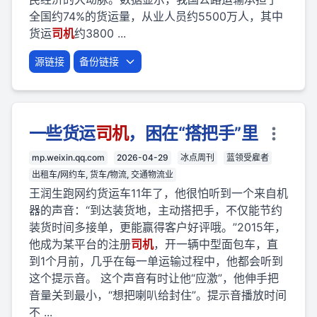
全国约74%的货运量，从业人员约5500万人，其中
货运
司机
约3800 ...
源链接
备份链接
一些货运
司机
，困在“搭把手”里
mp.weixin.qq.com
2026-04-29
冰点周刊
蓝领受雇者
出租车/网约车, 货车/物流, 交通物流业
王润生跑网约货运车11年了，他很怕听到一个来自机
器的声音：“到达装货地，主动搭把手，不仅能节约
装货时间多接单，更能赢得客户好评哦。”2015年，
他成为某平台的注册
司机
，开一辆中型面包车，直
到1个月前，几乎在每一单运输过程中，他都会听到
这个提示音。 这个声音有时让他“应激”，他伸手把
音量关到最小，“想把喇叭给封住”。提示音播放时间
不 ...