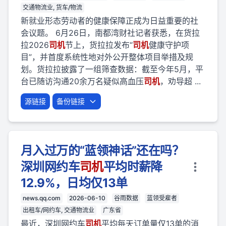
交通物流业, 货车/物流
新就业形态劳动者的健康保障正成为日益重要的社
会议题。 6月26日，南都湾财社记者获悉，在货拉
拉2026
司机
节上，货拉拉发布“
司机
健康守护项
目”，并首度系统性地对外公开整体项目举措及规
划。货拉拉披露了一组筛查数据：截至今年5月，平
台已随访沟通20余万名疑似高血压
司机
，劝导超 ...
源链接
备份链接
月入过万的“蓝领神话”还在吗？
深圳网约车
司机
平均时薪降
12.9%，日均仅13单
news.qq.com
2026-06-10
谷雨数据
蓝领受雇者
出租车/网约车, 交通物流业
广东省
最近，深圳网约车
司机
平均每天订单量仅13单的消