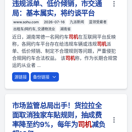
违规派单、低价倾销，市交通
局：基本属实，将约谈平台
www.sohu.com
2026-07-16
九派新闻
蓝领受雇者
出租车/网约车, 交通物流业
湖南省
近日，湖南常德一名网约车
司机
在互联网平台反映
称，各网约车平台存在给违规车辆或违规
司机
派
单、低价倾销、制定不合理规则等问题，严重侵犯
合规网约车合法权益。 该
司机
称，作为长期合规营
运的从业者 ...
源链接
备份链接
市场监管总局出手！货拉拉全
面取消独家车贴规则，抽成费
率降至约9%，每年为
司机
减负