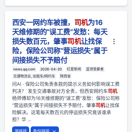
西安一网约车被撞，
司机
为16
天维修期的“误工费”发愁：每天
损失数百元，肇事
司机
让找保
险，保险公司称“营运损失”属于
间接损失不予赔付
news.qq.com
2026-04-20
红星新闻
蓝领受雇者
交通物流业, 出租车/网约车
陕西省
问AI · 保险公司免责条款的提示义务如何影响误工费
判决？ 发生交通事故对方全责，但西安网约车
司机
杨师傅却为16天维修期的“误工费”发愁：保险公司称
“营运损失”属于间接损失不予赔付，肇事
司机
让找保
险解决。这笔每天数百元的停运损失究竟该谁承
担？华 ...
源链接
备份链接