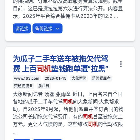
的降抽佣、订单补贴及高峰服务费算法规则。截至
目前，这已是货拉拉第六次进行算法公开。内容显
示，2025年平台综合抽佣率从2023年的12.2 ...
源链接
备份链接
为瓜子二手车送车被拖欠代驾
费 上百
司机
垫钱跑单遭“拉黑”
www.163.com
2026-01-15
大象新闻
蓝领受雇者
交通物流业
浙江省
大象新闻记者 汤磊 张雨童 近日，上百名来自全国
各地的瓜子二手车代驾
司机
向大象新闻·大象帮求
助，自2025年9月起，给他们派单并签订合同的物
流公司长期拖欠代驾费用，有的
司机
甚至被拖欠上
万元。更让人气愤的是，这些维权
司机
的代驾权限
...