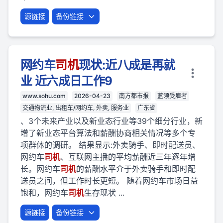
源链接
备份链接
网约车
司机
现状:近八成是再就
业 近六成日工作9
www.sohu.com
2026-04-23
南方都市报
蓝领受雇者
交通物流业, 出租车/网约车, 外卖, 服务业
广东省
、3个未来产业以及新业态行业等39个细分行业，新
增了新业态平台算法和薪酬协商相关情况等多个专
项群体的调研。 结果显示:外卖骑手、即时配送员、
网约车
司机
、互联网主播的平均薪酬近三年逐年增
长。网约车
司机
的薪酬水平介于外卖骑手和即时配
送员之间，但工作时长更短。 随着网约车市场日益
饱和，网约车
司机
生存现状 ...
源链接
备份链接