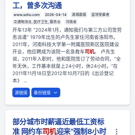
工，曾多次沟通
www.sohu.com
2026-04-14
潇湘晨报
蓝领受雇者
交通物流业, 医疗卫生, 服务业
河南省
开车13年 “2024年1月，通知我们与第三方公司签劳
务派遣” 1979年出生的卢先生家住河南省洛阳市。
2011年，河南科技大学第一附属医院新区医院建设
开业，他应聘成为该院一名急救车
司机
。 卢先生
说，2011年入职时，他和医院签订了劳动合同，“全
年无休，工作基本就是上24小时，休24小时。”在
2011年11月18日至2012年10月7日的《出诊登记
本》 ...
源链接
备份链接
部分城市时薪逼近最低工资标
准 网约车
司机
迎来“强制8小时