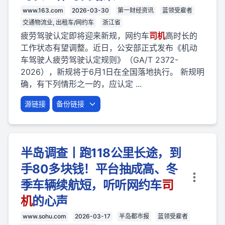
www.163.com
2026-03-30
第一财经资讯
蓝领受雇者
交通物流业, 出租车/网约车
浙江省
疲劳驾驶认定即将迎来新规，网约车
司机
高时长的
工作状态有望调整。近日，公安部正式发布《机动
车驾驶人疲劳驾驶认定规则》（GA/T 2372-
2026），新规将于6月1日在全国落地执行。 新规明
确，有下列情形之一的，应认定 ...
源链接
备份链接
半岛调查丨跑118公里长途，到
手80多块钱！平台抽成高、冬
季车辆续航短，听听网约车
司
机
的心声
www.sohu.com
2026-03-17
半岛都市报
蓝领受雇者