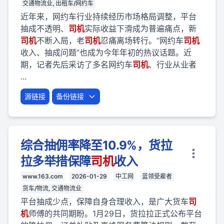
交通物流业, 出租车/网约车
近年来，网约车行业持续经历市场格局调整，平台
抽成不透明、
司机
实际收益下滑成为普遍痛点，新
司机
不断入局，老
司机
忍痛离场转行。“网约车
司机
收入、抽成问题”也成为今年年初的热议话题。近
期，记者先后采访了多名网约车
司机
、行业从业者
...
源链接
备份链接
综合抽佣率降至10.9%，货拉
拉多举措保障
司机
收入
www.163.com
2026-01-29
中工网
蓝领受雇者
货车/物流, 交通物流业
平台抽成少点，保障自身合理收入，是广大货车
司
机
师傅的共同期盼。1月29日，货拉拉正式公布平台