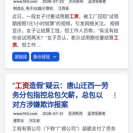
www.163.com
2026-07-23
大风新闻
蓝领受雇者
制造业, 电子/仪器/计算机
江西省
近日，一段女子讨要试用期
工资
，被工厂回怼“试用
期按照1元1小时结算”的视频，引发网络关注。 视频
显示，女子让结算工钱，但工作人员称，“有没有给
你说试用两天？”女子否认，表示试用期也要结算
工
资
。但工作 ...
源链接
备份链接
“
工资
造假”疑云：唐山迁西一劳
务分包指控总包欠薪，总包以
对方涉嫌欺诈报案
www.163.com
2026-07-21
澎湃新闻
蓝领受雇者
建筑业
河北省
工程有限公司（下称“广顺公司”）超额支付了劳务