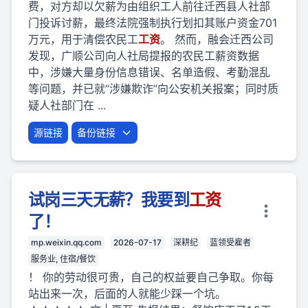
费，对方却以欠薪为由组织工人前往迁西县人社部
门投诉讨薪，最终法院强制执行划扣其账户资金701
万元，用于清偿农民工
工资
。 然而，融会迁西公司
发现，广顺公司向人社局提报的农民工薪资数据
中，涉嫌大量身份信息错误、名单造假、考勤混乱
等问题，并已就“涉嫌欺诈”向公安机关报案；同时质
疑人社部门在 ...
源链接
备份链接
试岗三天无薪？我要到
工资
了！
mp.weixin.qq.com
2026-07-17
深耕纪
蓝领受雇者
服务业, 住宿/餐饮
！ 你的劳动很可贵，自己的权益要自己争取。你每
站出来一次，后面的人就能少踩一个坑。