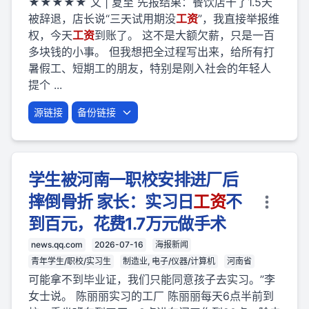
★★★★★ 文 | 夏至 先报结果：餐饮店干了1.5天
被辞退，店长说“三天试用期没
工资
”，我直接举报维
权，今天
工资
到账了。 这不是大额欠薪，只是一百
多块钱的小事。 但我想把全过程写出来，给所有打
暑假工、短期工的朋友，特别是刚入社会的年轻人
提个 ...
源链接
备份链接
学生被河南一职校安排进厂后
摔倒骨折 家长：实习日
工资
不
到百元，花费1.7万元做手术
news.qq.com
2026-07-16
海报新闻
青年学生/职校/实习生
制造业, 电子/仪器/计算机
河南省
可能拿不到毕业证，我们只能同意孩子去实习。”李
女士说。 陈丽丽实习的工厂 陈丽丽每天6点半前到