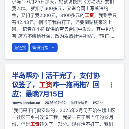
小陈： 6月25日那天，她就说按照《劳动法》要扣
我20%，就扣了600多元，又说合同上写着违约
金，又扣了我2000元，3100多元的
工资
，我到手只
有42.43元，相当于我白打工，还要倒贴钱来这上
班。 记者在小陈提供的劳务合同中发现，其中包含
有“店方不缴纳社保，改为发放社保补贴”、“转正 ...
源链接
备份链接
半岛帮办丨活干完了，支付协
议签了，
工资
咋一拖再拖？回
应：最晚7月15日
news.bandao.cn
2026-07-02
蓝领受雇者
建筑业
“我们是干门窗安装的，2025年2月份开始在崂山区
一社区干乡村改造工程，我是一直干到当年的12月
份，但是
工资
还欠了一部分。现在活不好干，我们