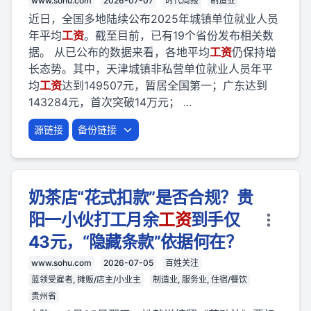
www.sohu.com
2026-07-07
时代周报
制造业
近日，全国多地陆续公布2025年城镇单位就业人员
年平均
工资
。截至目前，已有19个省份发布相关数
据。 从已公布的数据来看，各地平均
工资
仍保持增
长态势。其中，天津城镇非私营单位就业人员年平
均
工资
达到149507元，暂居全国第一；广东达到
143284元，首次突破14万元； ...
源链接
备份链接
奶茶店“花式扣款”是否合规？贵
阳一小伙打工月余
工资
到手仅
43元，“隐藏条款”依据何在？
www.sohu.com
2026-07-05
百姓关注
蓝领受雇者, 摊贩/店主/小业主
制造业, 服务业, 住宿/餐饮
贵州省