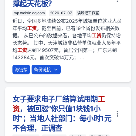
撑起天花板？
mp.weixin.qq.com
2026-07-07
读城记工作室
近日，全国多地陆续公布2025年城镇单位就业人员
年平均
工资
。截至目前，已有19个省份发布相关数
据。 从已公布的数据来看，各地平均
工资
仍保持增
长态势。 其中，天津城镇非私营单位就业人员年平
均
工资
达到149507元，暂居全国第一；广东达到
143284元，首次突破14万元； ...
源链接
备份链接
女子要求电子厂结算试用期
工
资
，被回怼“你只值1块钱1小
时”；当地人社部门：每小时1元
不合理，正调查