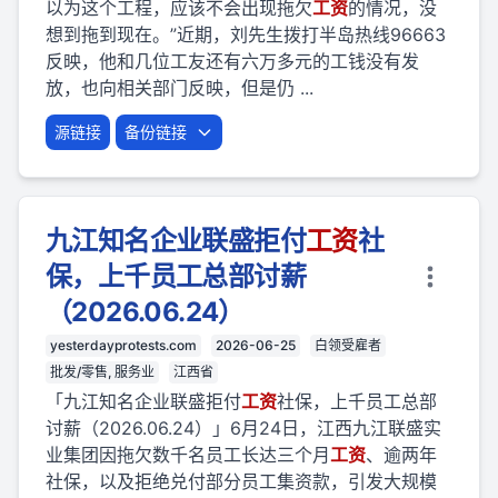
以为这个工程，应该不会出现拖欠
工资
的情况，没
想到拖到现在。”近期，刘先生拨打半岛热线96663
反映，他和几位工友还有六万多元的工钱没有发
放，也向相关部门反映，但是仍 ...
源链接
备份链接
九江知名企业联盛拒付
工资
社
保，上千员工总部讨薪
（2026.06.24）
yesterdayprotests.com
2026-06-25
白领受雇者
批发/零售, 服务业
江西省
「九江知名企业联盛拒付
工资
社保，上千员工总部
讨薪（2026.06.24）」6月24日，江西九江联盛实
业集团因拖欠数千名员工长达三个月
工资
、逾两年
社保，以及拒绝兑付部分员工集资款，引发大规模