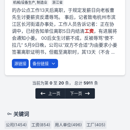
机械/设备生产, 制造业
浙江省
的办公点工作13天后离职，于规定发薪日向老板曹
先生讨要薪资反遭辱骂。 事后，记者致电杭州市滨
江区长河街道办事处，工作人员告诉记者：正在协
调中，已经告知单位离职5日内结清
工资
，有进展将
会通知小姜。 00后女生讨薪不成，反被辱骂“傻不
拉几” 5月9日晚，公司以“双方不合适”为由要求小姜
签署离职证明书，但截至离职时，其13天（不含 ...
源链接
备份链接
当前为第
0
至
20
条， 总计
5911
条
上一页
下一页
关键词
公司(1454)
工资(854)
用人单位(496)
工厂(405)