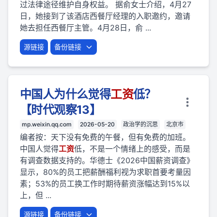
过法律途径维护自身权益。 据俞女士介绍，4月27
日，她接到了该酒店西餐厅经理的入职邀约，邀请
她去担任西餐厅主管。4月28日，俞 ...
源链接
备份链接
中国人为什么觉得
工资
低？
【时代观察13】
mp.weixin.qq.com
2026-05-20
政治学的沉思
北京市
编者按：天下没有免费的午餐，但有免费的加班。
中国人觉得
工资
低，不是一个情绪上的感受，而是
有调查数据支持的。华德士《2026中国薪资调查》
显示，80%的员工把薪酬福利视为求职首要考量因
素；53%的员工换工作时期待薪资涨幅达到15%以
上，但 ...
源链接
备份链接