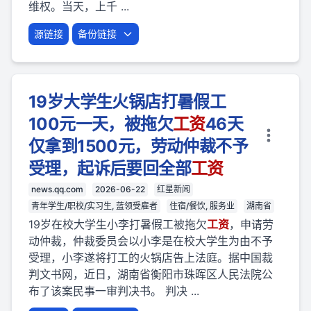
维权。当天，上千 ...
源链接
备份链接
19岁大学生火锅店打暑假工
100元一天，被拖欠
工资
46天
仅拿到1500元，劳动仲裁不予
受理，起诉后要回全部
工资
news.qq.com
2026-06-22
红星新闻
青年学生/职校/实习生, 蓝领受雇者
住宿/餐饮, 服务业
湖南省
19岁在校大学生小李打暑假工被拖欠
工资
，申请劳
动仲裁，仲裁委员会以小李是在校大学生为由不予
受理，小李遂将打工的火锅店告上法庭。据中国裁
判文书网，近日，湖南省衡阳市珠晖区人民法院公
布了该案民事一审判决书。 判决 ...