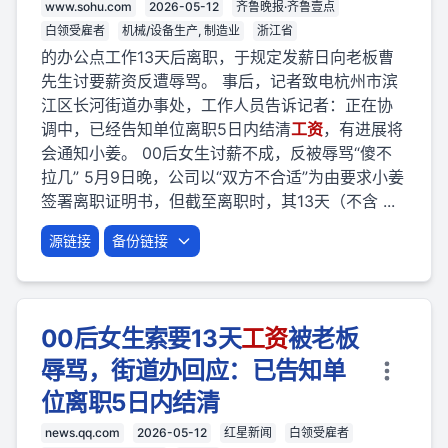
www.sohu.com
2026-05-12
齐鲁晚报·齐鲁壹点
白领受雇者
机械/设备生产, 制造业
浙江省
的办公点工作13天后离职，于规定发薪日向老板曹
先生讨要薪资反遭辱骂。 事后，记者致电杭州市滨
江区长河街道办事处，工作人员告诉记者：正在协
调中，已经告知单位离职5日内结清
工资
，有进展将
会通知小姜。 00后女生讨薪不成，反被辱骂“傻不
拉几” 5月9日晚，公司以“双方不合适”为由要求小姜
签署离职证明书，但截至离职时，其13天（不含 ...
源链接
备份链接
00后女生索要13天
工资
被老板
辱骂，街道办回应：已告知单
位离职5日内结清
news.qq.com
2026-05-12
红星新闻
白领受雇者