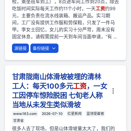
校，乘坐班车到工厂，8点进车间工作到20点，除去
吃饭时间实际每天工作约11个小时，一天
工资
约99
元，主要负责在流水线装箱、搬运产品。实习期
间，工厂没有提供工作服和劳保鞋，只发了一件马
甲。李女士回忆，女儿的实习十分严苛，周末没有
固定休息，请假需提前一天到车间当面申请，“有 ...
源链接
备份链接
甘肃陇南山体滑坡被埋的清林
工人：每天100多元
工资
，一女
工因停车惊险脱困 七旬老人称
当地从未发生类似滑坡
www.163.com
2026-07-10
红星新闻
蓝领受雇者
甘肃省
很多人去了现场，但是山体滑坡量太大了，我们的