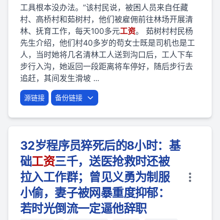
工具根本没办法。”该村民说，被困人员来自任藏
村、高桥村和茹树村，他们被雇佣前往林场开展清
林、抚育工作，每天100多元
工资
。 茹树村村民杨
先生介绍，他们村40多岁的苟女士既是司机也是工
人，当时她将几名清林工人送到沟口后，工人下车
步行入沟，她返回一段距离将车停好，随后步行去
追赶，其间发生滑坡 ...
源链接
备份链接
32岁程序员猝死后的8小时：基
础
工资
三千，送医抢救时还被
拉入工作群；曾见义勇为制服
小偷，妻子被网暴重度抑郁：
若时光倒流一定逼他辞职