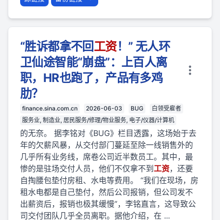
“胜诉都拿不回
工资
！” 无人环
卫仙途智能“崩盘”：上百人离
职，HR也跑了，产品有多鸡
肋？
finance.sina.com.cn
2026-06-03
BUG
白领受雇者
服务业, 制造业, 居民服务/修理/物业服务, 电子/仪器/计算机
的无奈。 据李铭对《BUG》栏目透露，这场始于去
年的欠薪风暴，从交付部门蔓延至除一线销售外的
几乎所有业务线，席卷公司近半数员工。其中，最
惨的是驻场交付人员，他们不仅拿不到
工资
，还要
自掏腰包垫付房租、水电等费用。 “我们在现场，房
租水电都是自己垫付，然后公司报销，但公司发不
出薪资后，报销也极其缓慢”，李铭直言，这导致公
司交付团队几乎全员离职。据他介绍，在 ...