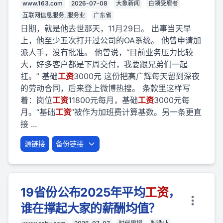
www.163.com
2026-07-08
大象新闻
白领受雇者
互联网信息服务, 服务业
广东省
日期，就是他去世那天，11月29日。 出事当天早
上，他至少五次打开过公司的OA系统。 他曾申请加
派人手，没有批准。 他曾说，“目前业务压力比较
大，好多客户都是下周交付，我要跟兄弟们一起
扛。” 基础
工资
3000元 这份把高广辉每天留到深夜
的劳动合同，后来登上微博热搜。 条款里这样写
着：岗位
工资
11800元每月，基础
工资
3000元每
月。“基础
工资
”被作为加班费计算基数。另一条更直
接 ...
源链接
备份链接
19省份公布2025年平均
工资
，
谁在撑起大家的薪酬均值？