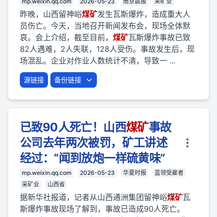
mp.weixin.qq.com
2026-05-23
南京晨报
采矿业
昨晚，山西留神峪
煤矿
发生瓦斯爆炸，造成重大人
员伤亡。今天，当地召开新闻发布会，现场全体默
哀。会上介绍，截至目前，
煤矿
瓦斯爆炸事故已致
82人遇难，2人失联，128人受伤。事故发生后，现
场混乱。企业对作业人数统计不清，导致一 ...
源链接
备份链接
已致90人死亡！山西
煤矿
事故
公司去年两次被罚，矿工讲述
经过：“闻到放炮一样硫黄味”
mp.weixin.qq.com
2026-05-23
华夏时报
蓝领受雇者
采矿业
山西省
据新华社报道，记者从山西通洲集团留神峪
煤矿
瓦
斯爆炸事故现场了解到，事故已造成90人死亡。