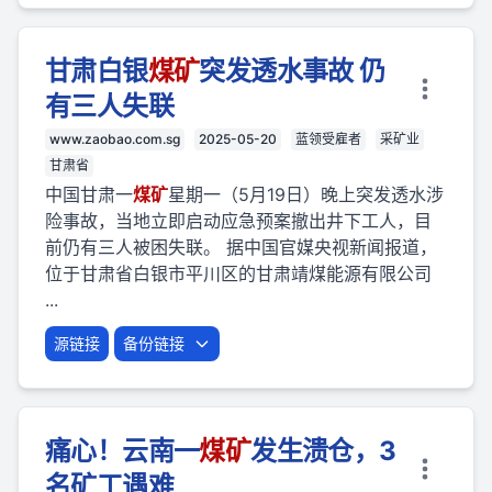
甘肃白银
煤矿
突发透水事故 仍
有三人失联
www.zaobao.com.sg
2025-05-20
蓝领受雇者
采矿业
甘肃省
中国甘肃一
煤矿
星期一（5月19日）晚上突发透水涉
险事故，当地立即启动应急预案撤出井下工人，目
前仍有三人被困失联。 据中国官媒央视新闻报道，
位于甘肃省白银市平川区的甘肃靖煤能源有限公司
...
源链接
备份链接
痛心！云南一
煤矿
发生溃仓，3
名矿工遇难