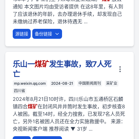
通知 本文图片均由受访者提供 在这8年里，有人到
了应该退休的年龄，去办理退休手续，却发现自己
未缴纳过养老保险，退休待遇无 ...
源链接
备份链接
乐山一
煤矿
发生事故，致7人死
亡
mp.weixin.qq.com
2024-08-21
中国新闻周刊
采矿业
四川省
2024年8月21日10时许，四川乐山市五通桥区石麟
镇四合
煤矿
在封闭风井井筒时发生事故，初步核查8
人被困。截至14时，经全力搜救，已发现7名人员死
亡，另外1名被困人员还在全力实施救援中。 来源：
央视新闻客户端 推荐阅读 ▼ 31岁 ...