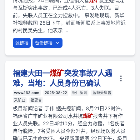
情况通报，24日晚间，五德镇大营
煤矿
发生疑似煤
与瓦斯突出事故，已造成4人死亡、3人失联。目
前，失联人员正在全力搜救中。 事发地现场。新华
社视频截图 25日下午，封面新闻联系上事发地附近
的村民吴先生，他表示 ...
源链接
备份链接
福建大田一
煤矿
突发事故7人遇
难，当地：人员身份已确认
www.163.com
2025-08-22
极目新闻
蓝领受雇者
采矿业
福建省
极目新闻记者 丁伟 据央视新闻，8月21日23时许，
福建省广丰矿业有限公司水井坑
煤矿
报告井下有作
业人员失联。22日4时10分，经全力救援，1名伤者
自行脱险，7名受困人员全部升井，经现场医务人员
确认已无生命体征。 央视新闻截图 22日下午，极目