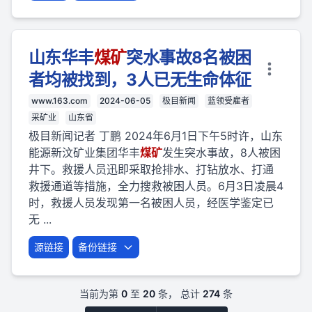
山东华丰
煤矿
突水事故8名被困
者均被找到，3人已无生命体征
www.163.com
2024-06-05
极目新闻
蓝领受雇者
采矿业
山东省
极目新闻记者 丁鹏 2024年6月1日下午5时许，山东
能源新汶矿业集团华丰
煤矿
发生突水事故，8人被困
井下。救援人员迅即采取抢排水、打钻放水、打通
救援通道等措施，全力搜救被困人员。6月3日凌晨4
时，救援人员发现第一名被困人员，经医学鉴定已
无 ...
源链接
备份链接
当前为第
0
至
20
条， 总计
274
条