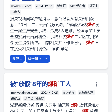
www.163.com
2024-12-21
新京报
蓝领受雇者
采矿业
云南省
据央视新闻客户端消息，总台记者从有关部门获
悉，20日上午，云南富源县老厂镇辖区恒达
煤矿
发
生一起生产安全事故，造成3人遇难。经国家矿山安
全监察局云南局初查，事故系该
煤矿
二采区在用煤
仓发生溃仓所致。目前相关井下作业已停，
煤矿
正
在接受相关部门调查。 编辑 辛婧 ...
源链接
备份链接
被“放假”8年的
煤矿
工人
mp.weixin.qq.com
2024-10-21
澎湃新闻
蓝领受雇者
采矿业
辽宁省, 湖南省
澎湃新闻记者 胥辉 实习生 徐慧璇
煤矿
放假通知发
布8年了，矿工们至今未等来复工通知。
煤矿
放假