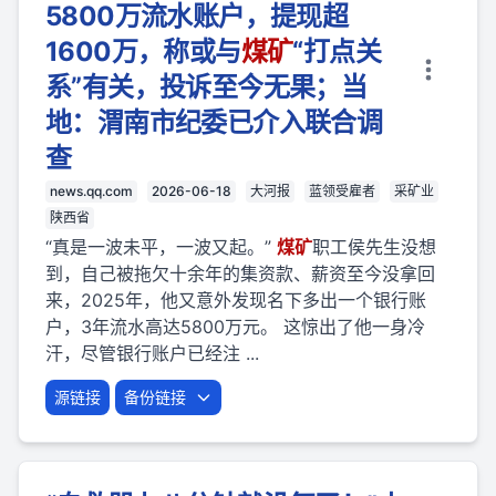
5800万流水账户，提现超
1600万，称或与
煤矿
“打点关
系”有关，投诉至今无果；当
地：渭南市纪委已介入联合调
查
news.qq.com
2026-06-18
大河报
蓝领受雇者
采矿业
陕西省
“真是一波未平，一波又起。”
煤矿
职工侯先生没想
到，自己被拖欠十余年的集资款、薪资至今没拿回
来，2025年，他又意外发现名下多出一个银行账
户，3年流水高达5800万元。 这惊出了他一身冷
汗，尽管银行账户已经注 ...
源链接
备份链接