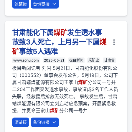
源链接
备份链接
甘肃能化下属
煤矿
发生透水事
故致3人死亡，上月另一下属
煤
矿
事故5人遇难
www.sohu.com
2025-05-21
极目新闻
采矿业
甘肃省
极目新闻记者 刘闪 5月21日，甘肃能化股份有限公
司（000552）董事会发布公告，5月19日，公司下
属甘肃靖煤能源有限公司王家山
煤矿
分公司一号井
二204工作面突发透水事故，事故造成3名工作人员
失联，经救援后抢救无效死亡。 事故发生后，甘肃
靖煤能源有限公司立刻启动应急预案，开展紧急救
援，并责令王家山
煤矿
分公司一号井 ...
源链接
备份链接