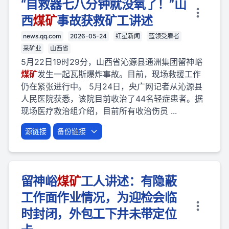
“自救器七八分钟就没氧了！”山
西
煤矿
事故获救矿工讲述
news.qq.com
2026-05-24
红星新闻
蓝领受雇者
采矿业
山西省
5月22日19时29分，山西省沁源县通洲集团留神峪
煤矿
发生一起瓦斯爆炸事故。目前，现场救援工作
仍在紧张进行中。 5月24日，央广网记者从沁源县
人民医院获悉，该院目前收治了44名轻症患者。据
现场医疗救治组介绍，目前所有收治伤员 ...
源链接
备份链接
留神峪
煤矿
工人讲述：有隐蔽
工作面作业情况，为迎检会临
时封闭，外包工下井未带定位