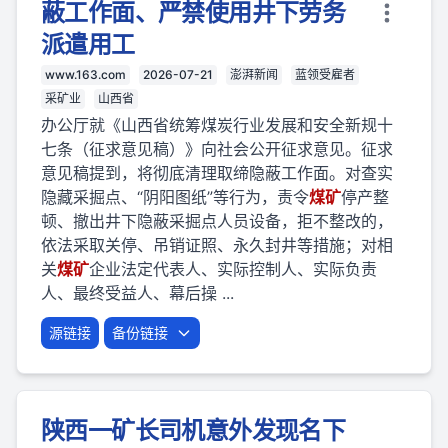
蔽工作面、严禁使用井下劳务
派遣用工
www.163.com
2026-07-21
澎湃新闻
蓝领受雇者
采矿业
山西省
办公厅就《山西省统筹煤炭行业发展和安全新规十
七条（征求意见稿）》向社会公开征求意见。征求
意见稿提到，将彻底清理取缔隐蔽工作面。对查实
隐藏采掘点、“阴阳图纸”等行为，责令
煤矿
停产整
顿、撤出井下隐蔽采掘点人员设备，拒不整改的，
依法采取关停、吊销证照、永久封井等措施；对相
关
煤矿
企业法定代表人、实际控制人、实际负责
人、最终受益人、幕后操 ...
源链接
备份链接
陕西一矿长司机意外发现名下