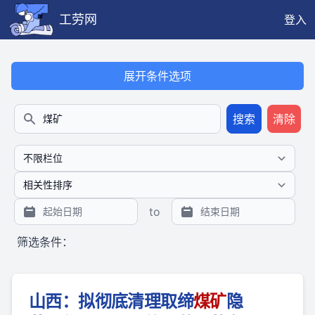
工劳网
登入
本搜索功能也提供公开、只读、无需认证的 JSON API（支持全文
展开条件选项
搜索
清除
搜索
to
筛选条件：
山西：拟彻底清理取缔
煤矿
隐