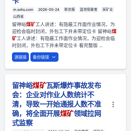
卡
m.sohu.com
2026-05-24
新京报
蓝领受雇者
采矿业
山西省
留神峪
煤矿
工人讲述：有隐蔽工作面作业情况，为
迎检会临时封闭，外包工下井未带定位卡 留神峪
煤
矿
工人讲述：有隐蔽工作面作业情况，为迎检会临
时封闭，外包工下井未带定位卡 看完整版 ...
源链接
备份链接
留神峪
煤矿
瓦斯爆炸事故发布
会：企业对作业人数统计不
清，导致一开始通报人数不准
确，将全面开展
煤矿
领域拉网
式监察