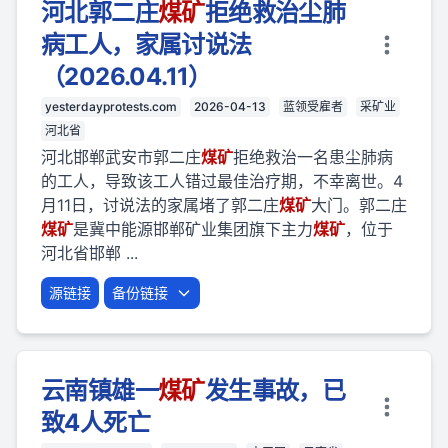
河北郭二庄
煤矿
拒绝救治尘肺
病工人，家属讨说法
（2026.04.11）
yesterdayprotests.com
2026-04-13
蓝领受雇者
采矿业
河北省
河北邯郸武安市郭二庄
煤矿
拒绝救治一名患尘肺病
的工人，导致该工人错过最佳治疗期，不幸离世。4
月11日，讨说法的家属堵了郭二庄
煤矿
大门。郭二庄
煤矿
是冀中能源邯郸矿业集团旗下主力
煤矿
，位于
河北省邯郸 ...
源链接
备份链接
云南镇雄一
煤矿
发生事故，已
致4人死亡