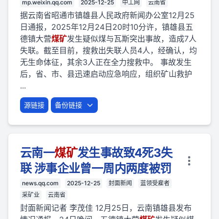
mp.weixin.qq.com
2025-12-25
中工网
云南省
据云南省昭通市镇雄县人民政府新闻办公室12月25
日通报，2025年12月24日20时10分许，镇雄县五
德镇大营
煤矿
发生疑似煤与瓦斯突出事故，造成7人
失联。截至目前，搜救出失联人员4人，经确认，均
无生命体征，其余3人正在全力搜救中。 事故发生
后，省、市、县迅速启动应急响应，组织矿山救护
...
源链接
备份链接
云南一
煤矿
发生事故致4死3失
联 涉事企业曾一周内两度被罚
news.qq.com
2025-12-25
封面新闻
蓝领受雇者
采矿业
云南省
封面新闻记者 李茂佳 12月25日，云南镇雄县发布