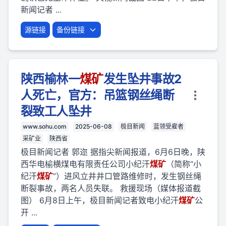
新闻记者 ...
源链接
备份链接
陕西榆林一
煤矿
发生坠井事故2
人死亡，官方：吊篮钢丝绳断
裂致工人坠井
www.sohu.com
2025-06-08
极目新闻
蓝领受雇者
采矿业
陕西省
极目新闻记者 郭迩 据指尖新闻报道，6月6日晚，陕
西华电榆横煤电有限责任公司小纪汗
煤矿
（简称“小
纪汗
煤矿
”）进风立井井口管路维修时，发生钢丝绳
断裂事故，两名人员失联。 救援现场（媒体报道截
图） 6月8日上午，极目新闻记者致电小纪汗
煤矿
公
开 ...