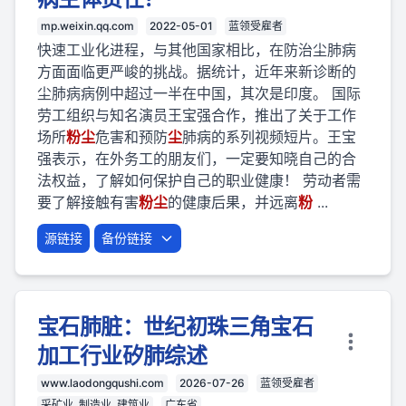
mp.weixin.qq.com
2022-05-01
蓝领受雇者
快速工业化进程，与其他国家相比，在防治尘肺病
方面面临更严峻的挑战。据统计，近年来新诊断的
尘肺病病例中超过一半在中国，其次是印度。 国际
劳工组织与知名演员王宝强合作，推出了关于工作
场所
粉
尘
危害和预防
尘
肺病的系列视频短片。王宝
强表示，在外务工的朋友们，一定要知晓自己的合
法权益，了解如何保护自己的职业健康！ 劳动者需
要了解接触有害
粉
尘
的健康后果，并远离
粉
...
源链接
备份链接
宝石肺脏：世纪初珠三角宝石
加工行业矽肺综述
www.laodongqushi.com
2026-07-26
蓝领受雇者
采矿业, 制造业, 建筑业
广东省