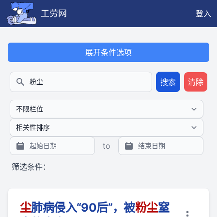
工劳网
登入
本搜索功能也提供公开、只读、无需认证的 JSON API（支持全文
展开条件选项
搜索
清除
搜索
to
筛选条件：
尘
肺病侵入“90后”，被
粉
尘
窒