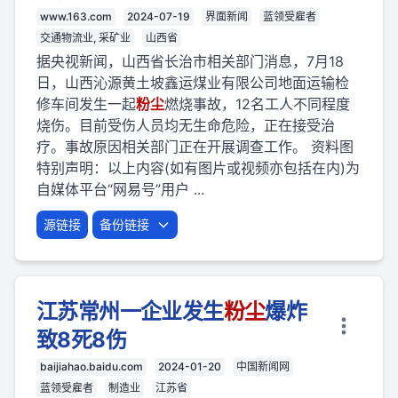
www.163.com
2024-07-19
界面新闻
蓝领受雇者
交通物流业, 采矿业
山西省
据央视新闻，山西省长治市相关部门消息，7月18
日，山西沁源黄土坡鑫运煤业有限公司地面运输检
修车间发生一起
粉
尘
燃烧事故，12名工人不同程度
烧伤。目前受伤人员均无生命危险，正在接受治
疗。事故原因相关部门正在开展调查工作。 资料图
特别声明：以上内容(如有图片或视频亦包括在内)为
自媒体平台“网易号”用户 ...
源链接
备份链接
江苏常州一企业发生
粉
尘
爆炸
致8死8伤
baijiahao.baidu.com
2024-01-20
中国新闻网
蓝领受雇者
制造业
江苏省