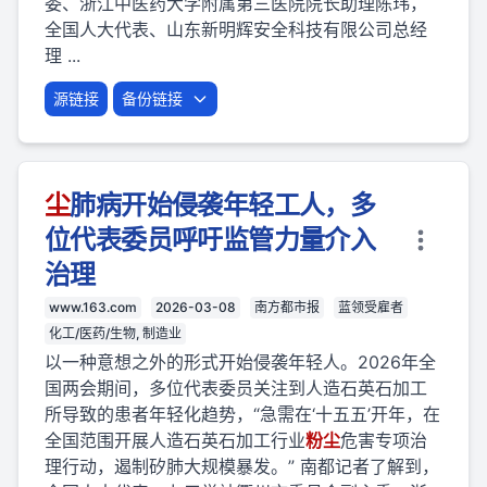
委、浙江中医药大学附属第三医院院长助理陈玮，
全国人大代表、山东新明辉安全科技有限公司总经
理 ...
源链接
备份链接
尘
肺病开始侵袭年轻工人，多
位代表委员呼吁监管力量介入
治理
www.163.com
2026-03-08
南方都市报
蓝领受雇者
化工/医药/生物, 制造业
以一种意想之外的形式开始侵袭年轻人。2026年全
国两会期间，多位代表委员关注到人造石英石加工
所导致的患者年轻化趋势，“急需在‘十五五’开年，在
全国范围开展人造石英石加工行业
粉
尘
危害专项治
理行动，遏制矽肺大规模暴发。” 南都记者了解到，