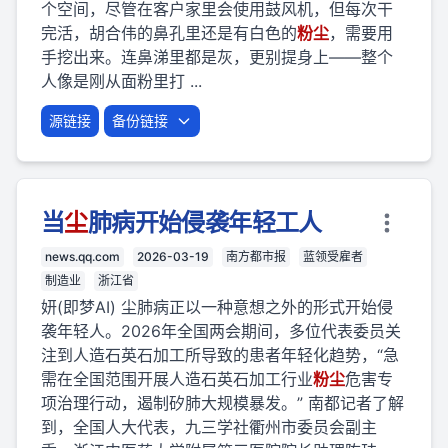
个空间，尽管在客户家里会使用鼓风机，但每次干
完活，胡合伟的鼻孔里还是有白色的
粉
尘
，需要用
手挖出来。连鼻涕里都是灰，更别提身上——整个
人像是刚从面粉里打 ...
源链接
备份链接
当
尘
肺病开始侵袭年轻工人
news.qq.com
2026-03-19
南方都市报
蓝领受雇者
制造业
浙江省
妍(即梦AI) 尘肺病正以一种意想之外的形式开始侵
袭年轻人。2026年全国两会期间，多位代表委员关
注到人造石英石加工所导致的患者年轻化趋势，“急
需在全国范围开展人造石英石加工行业
粉
尘
危害专
项治理行动，遏制矽肺大规模暴发。” 南都记者了解
到，全国人大代表，九三学社衢州市委员会副主