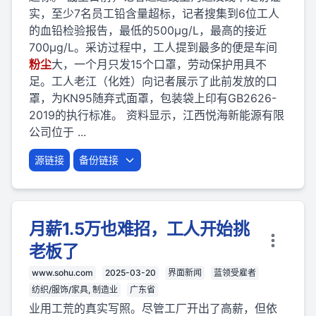
实，至少7名员工铅含量超标，记者搜集到6位工人
的血铅检验报告，最低的500μg/L，最高的接近
700μg/L。采访过程中，工人提到最多的便是车间
粉
尘
大，一个月只发15个口罩，劳动保护用具不
足。工人老江（化姓）向记者展示了此前发放的口
罩，为KN95随弃式面罩，包装袋上印有GB2626-
2019的执行标准。 资料显示，江西悦海新能源有限
公司位于 ...
源链接
备份链接
月薪1.5万也难招，工人开始挑
老板了
www.sohu.com
2025-03-20
界面新闻
蓝领受雇者
纺织/服饰/家具, 制造业
广东省
业用工荒的真实写照。尽管工厂开出了高薪，但依