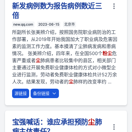
新发病例数为报告病例数近三
倍
new.qq.com
2023-06-15
北京市
所副所长张美辨介绍，按照国务院职业病防治的工
作部署，从2019年开始我国加大了职业病及危害因
素的监测工作力度。基本摸清了尘肺病发病和患病
情况。 张美辨介绍，四年来，在全国500个
粉
尘
危
害严重或者
尘
肺病患者比较集中的县区，相关部门
主要通过开展免费职业健康体检的方式对小微型企
业进行监测，劳动者免费职业健康体检共计52万余
人次。结果发现，劳动者的
尘
肺样的改变率约 ...
源链接
备份链接
宝强喊话：谁应承担预防
尘
肺
病主体责任？