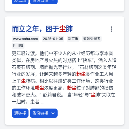
而立之年，困于
尘
肺
www.sohu.com
2025-01-05
新京报
蓝领受雇者
四川省
更年轻过渡。他们中不少人的从业经历都与李本省
类似，在房地产最火热的时期搭上“快车”，涌入人造
石英石切割、墙面抛光等行业。 “石材切割这类年轻
行业的发展，让越来越多年轻的
粉
尘
类作业工人患
上了
尘
肺病。相比以往煤矿类工作环境，这类行业
的工作环境
粉
尘
浓度更高，
粉
尘
粒子对肺部的损伤
和破坏更大。” 彭莉君说。 当“年轻”与“
尘
肺”关联在
一起时，患者 ...
源链接
备份链接