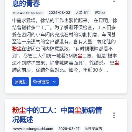
息的青春
mp.weixin.qq.com
2024-08-08
大爱清尘
建筑业
中需求猛增，徐结的工作也繁忙起来。 在昆明，徐
结曾辗转多个工厂。为了躲避环保检查，工人们多
躲在密闭的小车间内完成石材的切割打磨，车间甚
至连一扇透气的窗户都没有，含有大量二氧化硅的
粉
尘
在密闭空间内肆意飘散，“有时候眼睛都看不
到”，尽管工人们统一戴着3M防
尘
口罩，但是“根本
达不到防护效果，除非戴防毒面具”，徐结说。 患
尘
肺病前后，徐结外貌对比。如今，年近30岁 ...
源链接
备份链接
粉
尘
中的工人：中国
尘
肺病情
况概述
www.laodongqushi.com
2026-03-27
蓝领受雇者