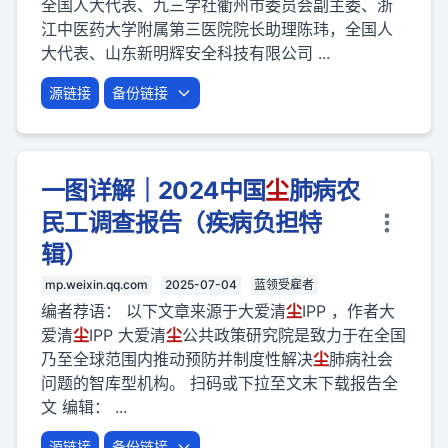
全国人大代表、九三学社衢州市委员会副主委、浙
江中医药大学附属第三医院院长助理陈玮，全国人
大代表、山东新明辉安全科技有限公司 ...
源链接
备份链接
一图详解｜2024中国
尘
肺病农
民工调查报告（疾病负担特
辑）
mp.weixin.qq.com
2025-07-04
蓝领受雇者
编者荐语： 以下文章来源于大爱清
尘
IPP ，作者大
爱清
尘
IPP 大爱清
尘
公共政策研究院是致力于在全国
乃至全球范围内推动预防并制度性解决
尘
肺病社会
问题的智库型机构。 扫码或下拉至文末下载报告全
文 编辑： ...
源链接
备份链接