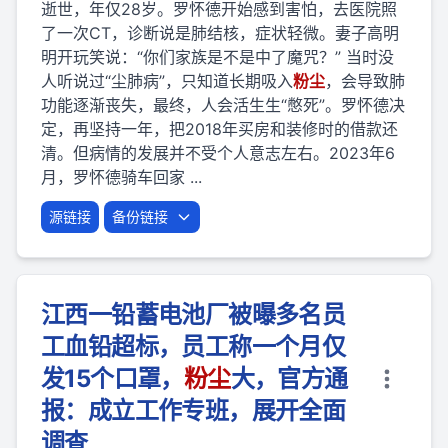
逝世，年仅28岁。罗怀德开始感到害怕，去医院照
了一次CT，诊断说是肺结核，症状轻微。妻子高明
明开玩笑说：“你们家族是不是中了魔咒？” 当时没
人听说过“尘肺病”，只知道长期吸入
粉
尘
，会导致肺
功能逐渐丧失，最终，人会活生生“憋死”。罗怀德决
定，再坚持一年，把2018年买房和装修时的借款还
清。但病情的发展并不受个人意志左右。2023年6
月，罗怀德骑车回家 ...
源链接
备份链接
江西一铅蓄电池厂被曝多名员
工血铅超标，员工称一个月仅
发15个口罩，
粉
尘
大，官方通
报：成立工作专班，展开全面
调查