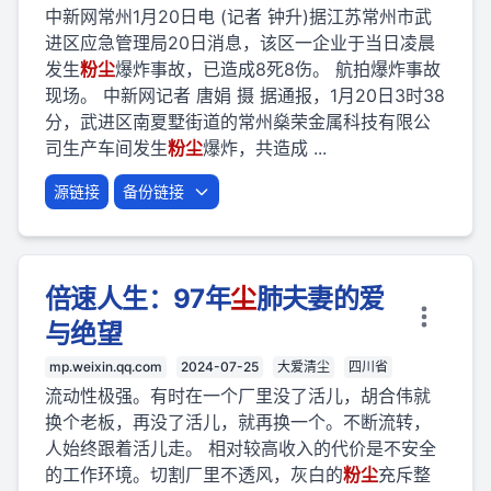
中新网常州1月20日电 (记者 钟升)据江苏常州市武
进区应急管理局20日消息，该区一企业于当日凌晨
发生
粉
尘
爆炸事故，已造成8死8伤。 航拍爆炸事故
现场。 中新网记者 唐娟 摄 据通报，1月20日3时38
分，武进区南夏墅街道的常州燊荣金属科技有限公
司生产车间发生
粉
尘
爆炸，共造成 ...
源链接
备份链接
倍速人生：97年
尘
肺夫妻的爱
与绝望
mp.weixin.qq.com
2024-07-25
大爱清尘
四川省
流动性极强。有时在一个厂里没了活儿，胡合伟就
换个老板，再没了活儿，就再换一个。不断流转，
人始终跟着活儿走。 相对较高收入的代价是不安全
的工作环境。切割厂里不透风，灰白的
粉
尘
充斥整