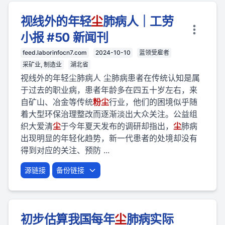
视线外的年轻
尘
肺病人｜工劳
小报 #50 新闻刊
feed.laborinfocn7.com
2024-10-10
蓝领受雇者
采矿业, 制造业
湖北省
视线外的年轻尘肺病人 尘肺病患者在传统认知是属
于过去的职业病，患者年龄多在四五十岁左右，来
自矿山、冶金等传统
粉
尘
行业，他们的困境似乎随
着大型环保治理整改而逐渐淡出大众关注。公益组
织大爱清
尘
于今年夏天发布的调研却指出，
尘
肺病
出现明显的年轻化趋势，新一代患者的处境却没有
得到对应的关注、预防 ...
源链接
备份链接
初步估算我国每年
尘
肺病实际