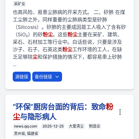
采矿业
也高风险、易患尘肺病的开采方式。 二、矽肺 在煤
工尘肺之外，同样重要的尘肺病类型是矽肺
（Silicosis）。矽肺的主要成因是工人吸入了含有矽
（SiO₂）的矽
粉
尘
。这些
粉
尘
主要在采矿、建筑、
采石、石材加工等行业中。白话些说，只要是涉及
沙子、石子、石英这类
粉
尘
工作环境的工人，在缺
乏足够除
尘
和保护措施的情况下，都容易患上矽肺
...
源链接
备份链接
“环保”厨房台面的背后：致命
粉
尘
与隐形病人
news.qq.com
2025-12-25
大爱清尘
制造业
贵州省, 福建省