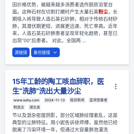
因价格优势，被越来越多消费者选作厨房浴室台
面。这种石材在切割打磨时产生大量石英
粉
尘
，长
期吸入将导致人造石英石矽肺，相对于传统石材矽
肺，其潜伏期更短、进展更迅速、死亡率高。近年
来，人造石英石矽肺患者呈现年轻化趋势，甚至已
出现“00”后患者。 对此，全国两 ...
源链接
备份链接
15年工龄的陶工咳血辞职，医
生“洗肺”洗出大量沙尘
www.sohu.com
2024-11-13
极目新闻
蓝领受雇者
制造业
湖北省
节以及混杂密度阴影，部分区域肺纹理紊乱，这是
典型的尘肺特征。周小妮告诉徐师傅，虽然他已经
脱离了污染环境一年，但通过大容量肺泡灌洗