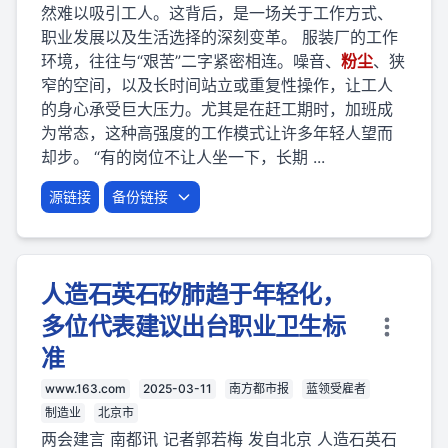
然难以吸引工人。这背后，是一场关于工作方式、
职业发展以及生活选择的深刻变革。 服装厂的工作
环境，往往与“艰苦”二字紧密相连。噪音、
粉
尘
、狭
窄的空间，以及长时间站立或重复性操作，让工人
的身心承受巨大压力。尤其是在赶工期时，加班成
为常态，这种高强度的工作模式让许多年轻人望而
却步。 “有的岗位不让人坐一下，长期 ...
源链接
备份链接
人造石英石矽肺趋于年轻化，
多位代表建议出台职业卫生标
准
www.163.com
2025-03-11
南方都市报
蓝领受雇者
制造业
北京市
两会建言 南都讯 记者郭若梅 发自北京 人造石英石