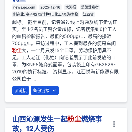
news.qq.com
2025-12-16
大河报
蓝领受雇者
制造业, 电子/仪器/计算机, 化工/医药/生物
江西省
超标。 截至目前，记者通过线上沟通及线下走访证
实，至少7名员工铅含量超标，记者搜集到6位工人
的血铅检验报告，最低的500μg/L，最高的接近
700μg/L。采访过程中，工人提到最多的便是车间
粉
尘
大，一个月只发15个口罩，劳动保护用具不
足。工人老江（化姓）向记者展示了此前发放的口
罩，为KN95随弃式面罩，包装袋上印有GB2626-
2019的执行标准。 资料显示，江西悦海新能源有限
公司位于 ...
源链接
备份链接
山西沁源发生一起
粉
尘
燃烧事
故，12人受伤