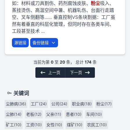
如：材料或刀具割伤、药剂腐蚀皮肤、
粉
尘
吸入、
蒸挂烫伤、高温空间中暑、机器轧伤、台面行走踏
空、叉车侧翻等…… 垂直控制VS条块割据：工厂虽
然有着垂直的科层化管理，但同时存在各类车间、
工段甚至技术 ...
源链接
备份链接
当前为第
0
至
20
条， 总计
174
条
上一页
下一页
关键词
尘肺病(36)
工厂(24)
公司(24)
职业病(18)
粉尘(17)
尘肺(14)
老板(12)
父亲(11)
患者(10)
车间(10)
矿工(10)
工资(10)
女性(10)
煤矿(10)
农民工(10)