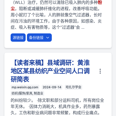
（WLL）治疗，仍然可以清除已吸入肺内的多种
粉
尘
，阻断或减缓肺纤维化的进程，改善呼吸功能。
周小妮打了个比喻，人的肺就像空气过滤器，长时
间在污浊的环境工作，由于各种原因，如感染、炎
症、吸入有害物质等，这个“过滤器”会 ...
源链接
备份链接
【读者来稿】县域调研：黄淮
地区某县纺织产业空间人口调
研简表
mp.weixin.qq.com
2024-09-14
哈扎尔学会
纺织/服饰/家具, 制造业
的纠纷较少。 ·除文职和部分运料司机，所有岗位全
年无休。 ·因体力消耗大，机具作业多，药剂暴露
久，工伤和职业病问题非常频繁，构成行业痛点。