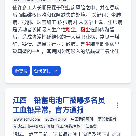
使许多工人长期暴露于职业病风险之中，并在患病
后面临维权困难和保障缺失的处境。 关键词：尘肺
病、矽肺、珠宝加工 矽肺病因 从医学上说，尘肺病
是劳动者长期吸入生产性
粉
尘
、
粉
尘
在肺内潴留
后，造成弥漫性纤维化的一大类职业病，常见于煤
矿、铸造、焊接等行业；矽肺则是
尘
肺类职业病里
较典型的一种，其病因为可吸入的结晶型二氧化硅
...
源链接
备份链接
江西一铅蓄电池厂被曝多名员
工血铅异常，官方通报
www.sohu.com
2025-12-16
中国新闻周刊
蓝领受雇者
制造业, 电子/仪器/计算机, 化工/医药/生物
江西省
超标。 截至目前，记者通过线上沟通及线下走访证