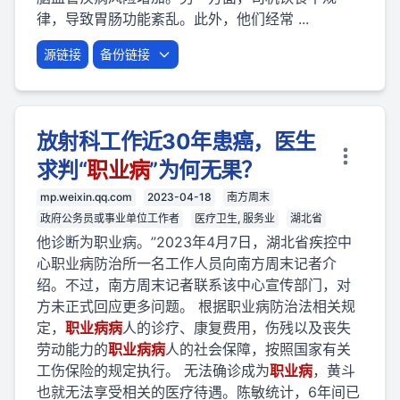
律，导致胃肠功能紊乱。此外，他们经常 ...
源链接
备份链接
放射科工作近30年患癌，医生
求判“
职业
病
”为何无果？
mp.weixin.qq.com
2023-04-18
南方周末
政府公务员或事业单位工作者
医疗卫生, 服务业
湖北省
他诊断为职业病。”2023年4月7日，湖北省疾控中
心职业病防治所一名工作人员向南方周末记者介
绍。不过，南方周末记者联系该中心宣传部门，对
方未正式回应更多问题。 根据职业病防治法相关规
定，
职业
病
病
人的诊疗、康复费用，伤残以及丧失
劳动能力的
职业
病
病
人的社会保障，按照国家有关
工伤保险的规定执行。 无法确诊成为
职业
病
，黄斗
也就无法享受相关的医疗待遇。陈敏统计，6年间已