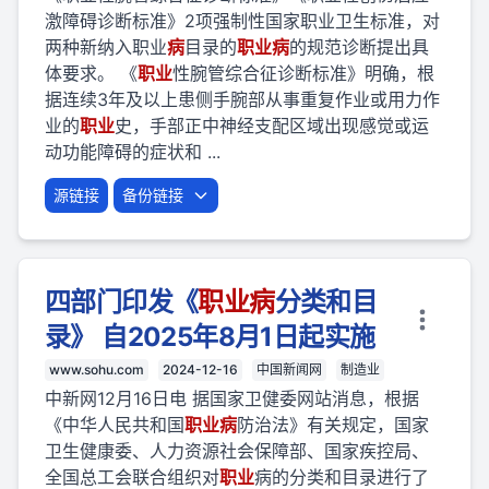
激障碍诊断标准》2项强制性国家职业卫生标准，对
两种新纳入职业
病
目录的
职业
病
的规范诊断提出具
体要求。 《
职业
性腕管综合征诊断标准》明确，根
据连续3年及以上患侧手腕部从事重复作业或用力作
业的
职业
史，手部正中神经支配区域出现感觉或运
动功能障碍的症状和 ...
源链接
备份链接
四部门印发《
职业
病
分类和目
录》 自2025年8月1日起实施
www.sohu.com
2024-12-16
中国新闻网
制造业
中新网12月16日电 据国家卫健委网站消息，根据
《中华人民共和国
职业
病
防治法》有关规定，国家
卫生健康委、人力资源社会保障部、国家疾控局、
全国总工会联合组织对
职业
病的分类和目录进行了