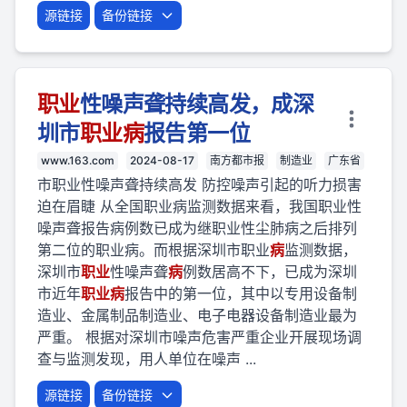
源链接
备份链接
职业
性噪声聋持续高发，成深
圳市
职业
病
报告第一位
www.163.com
2024-08-17
南方都市报
制造业
广东省
市职业性噪声聋持续高发 防控噪声引起的听力损害
迫在眉睫 从全国职业病监测数据来看，我国职业性
噪声聋报告病例数已成为继职业性尘肺病之后排列
第二位的职业病。而根据深圳市职业
病
监测数据，
深圳市
职业
性噪声聋
病
例数居高不下，已成为深圳
市近年
职业
病
报告中的第一位，其中以专用设备制
造业、金属制品制造业、电子电器设备制造业最为
严重。 根据对深圳市噪声危害严重企业开展现场调
查与监测发现，用人单位在噪声 ...
源链接
备份链接