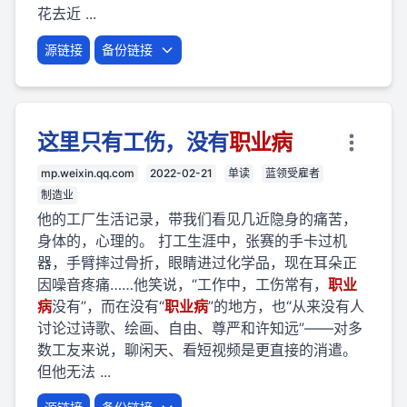
花去近 ...
源链接
备份链接
这里只有工伤，没有
职业
病
mp.weixin.qq.com
2022-02-21
单读
蓝领受雇者
制造业
他的工厂生活记录，带我们看见几近隐身的痛苦，
身体的，心理的。 打工生涯中，张赛的手卡过机
器，手臂摔过骨折，眼睛进过化学品，现在耳朵正
因噪音疼痛……他笑说，“工作中，工伤常有，
职业
病
没有”，而在没有“
职业
病
”的地方，也“从来没有人
讨论过诗歌、绘画、自由、尊严和许知远”——对多
数工友来说，聊闲天、看短视频是更直接的消遣。
但他无法 ...