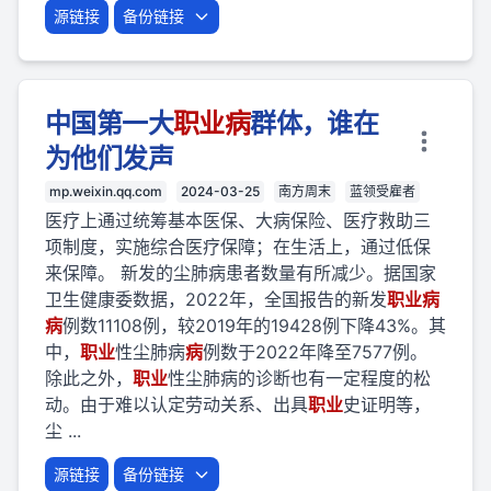
源链接
备份链接
中国第一大
职业
病
群体，谁在
为他们发声
mp.weixin.qq.com
2024-03-25
南方周末
蓝领受雇者
医疗上通过统筹基本医保、大病保险、医疗救助三
项制度，实施综合医疗保障；在生活上，通过低保
来保障。 新发的尘肺病患者数量有所减少。据国家
卫生健康委数据，2022年，全国报告的新发
职业
病
病
例数11108例，较2019年的19428例下降43%。其
中，
职业
性尘肺病
病
例数于2022年降至7577例。
除此之外，
职业
性尘肺病的诊断也有一定程度的松
动。由于难以认定劳动关系、出具
职业
史证明等，
尘 ...
源链接
备份链接