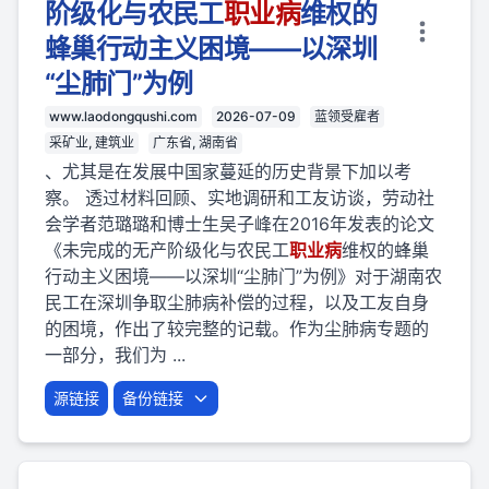
阶级化与农民工
职业
病
维权的
蜂巢行动主义困境——以深圳
“尘肺门”为例
www.laodongqushi.com
2026-07-09
蓝领受雇者
采矿业, 建筑业
广东省, 湖南省
、尤其是在发展中国家蔓延的历史背景下加以考
察。 透过材料回顾、实地调研和工友访谈，劳动社
会学者范璐璐和博士生吴子峰在2016年发表的论文
《未完成的无产阶级化与农民工
职业
病
维权的蜂巢
行动主义困境——以深圳“尘肺门”为例》对于湖南农
民工在深圳争取尘肺病补偿的过程，以及工友自身
的困境，作出了较完整的记载。作为尘肺病专题的
一部分，我们为 ...
源链接
备份链接