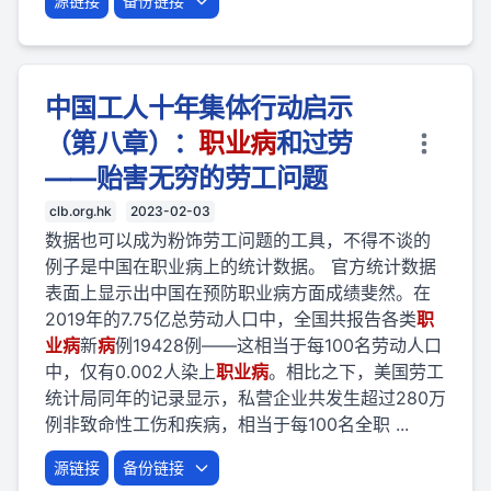
源链接
备份链接
中国工人十年集体行动启示
（第八章）：
职业
病
和过劳
——贻害无穷的劳工问题
clb.org.hk
2023-02-03
数据也可以成为粉饰劳工问题的工具，不得不谈的
例子是中国在职业病上的统计数据。 官方统计数据
表面上显示出中国在预防职业病方面成绩斐然。在
2019年的7.75亿总劳动人口中，全国共报告各类
职
业
病
新
病
例19428例——这相当于每100名劳动人口
中，仅有0.002人染上
职业
病
。相比之下，美国劳工
统计局同年的记录显示，私营企业共发生超过280万
例非致命性工伤和疾病，相当于每100名全职 ...
源链接
备份链接