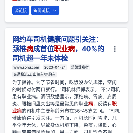
源链接
备份链接
网约车司机健康问题引关注：
颈椎
病
成首位
职业
病
，40%的
司机超一年未体检
www.sohu.com
2023-04-24
蓝领受雇者
交通物流业, 出租车/网约车
为了提神。为了节省时间，吃饭没办法规律，空闲
的时候对付两口就行。”司机林师傅表示。 不少司机
患有职业病。调研数据显示，颈椎病、胃病、肩周
炎、腰椎间盘突出等是最常见的职业
病
，反馈有
职
业
病
的司机中主要年龄分布在36-45岁之间。 “司机
健康值得引发关注。一方面，司机长时间驾驶，几
乎全年无休，导致身体机能下降，免疫力降低，心
脑血管疾病风险增加。另一方面，司机饮食不规