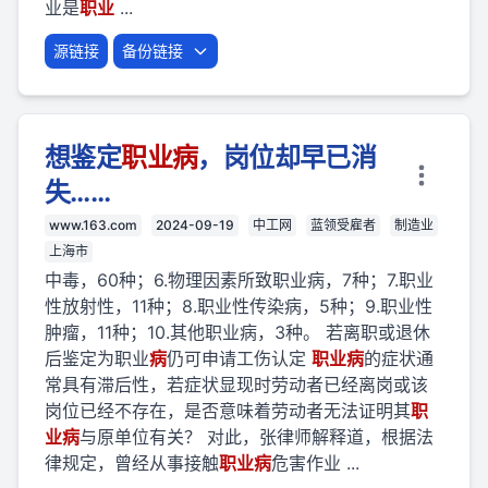
业是
职业
...
源链接
备份链接
想鉴定
职业
病
，岗位却早已消
失……
www.163.com
2024-09-19
中工网
蓝领受雇者
制造业
上海市
中毒，60种；6.物理因素所致职业病，7种；7.职业
性放射性，11种；8.职业性传染病，5种；9.职业性
肿瘤，11种；10.其他职业病，3种。 若离职或退休
后鉴定为职业
病
仍可申请工伤认定
职业
病
的症状通
常具有滞后性，若症状显现时劳动者已经离岗或该
岗位已经不存在，是否意味着劳动者无法证明其
职
业
病
与原单位有关？ 对此，张律师解释道，根据法
律规定，曾经从事接触
职业
病
危害作业 ...