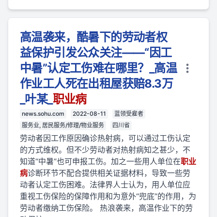
高温袭来，酷暑下的劳动者权
益保护引发公众关注——“因工
中暑”认定工伤难在哪里？_高温
作业工人死在出租屋获赔8.3万
_叶某_
职业
病
news.sohu.com
2022-08-11
蓝领受雇者
服务业, 居民服务/修理/物业服务
四川省
劳动者因工作原因确诊热射病，可以通过工伤认定
的方式维权。但不少劳动者对热射病知之甚少，不
知道“中暑”也可申报工伤。加之一些用人单位在
职业
病
诊断环节不配合提供相关证据材料，导致一些劳
动者认定工伤困难。法律界人士认为，用人单位应
重视工伤保险的保障作用和为意外“兜底”的作用，为
劳动者缴纳工伤保险。 热浪袭来，高温作业下的劳