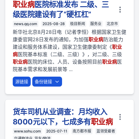
职业
病
医院标准发布 二级、三
级医院建设有了“硬杠杠”
news.qq.com
2025-08-28
极目新闻
服务业
北京市
新华社北京8月28日电（记者李恒）根据国家卫生健
康委官网28日发布的通知，为加强
职业
病
防治能力
建设和服务体系建设，国家卫生健康委制定《
职业
病
医院基本标准（二级、三级）》，对二级、三级
职业
病
医院的床位、人员、设备按照目前
职业
病
医
院基本需求和发展前景等 ...
源链接
备份链接
货车司机从业调查：月均收入
8000元以下，七成多有
职业
病
www.sohu.com
2025-07-11
南方都市报
蓝领受雇者
交通物流业, 货车/物流