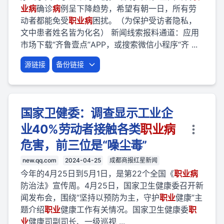
业
病
确诊
病
例呈下降趋势，希望有朝一日，所有劳
动者都能免受
职业
病
困扰。（为保护受访者隐私，
文中患者姓名皆为化名） 新闻线索报料通道：应用
市场下载“齐鲁壹点”APP，或搜索微信小程序“齐 ...
源链接
备份链接
国家卫健委：调查显示工业企
业40%劳动者接触各类
职业
病
危害，前三位是“噪尘毒”
new.qq.com
2024-04-25
成都商报红星新闻
今年的4月25日到5月1日，是第22个全国《
职业
病
防治法》宣传周。4月25日，国家卫生健康委召开新
闻发布会，围绕“坚持以预防为主，守护
职业
健康”主
题介绍
职业
健康工作有关情况。国家卫生健康委
职
业
健康司副司长、一级巡视 ...