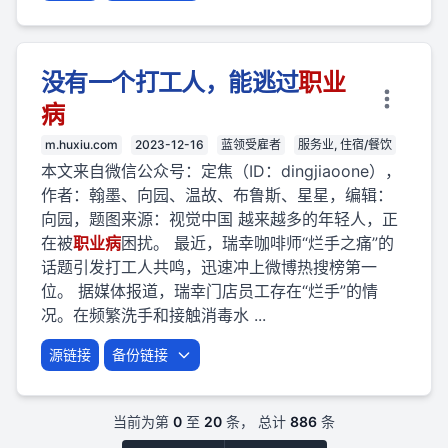
没有一个打工人，能逃过
职业
病
m.huxiu.com
2023-12-16
蓝领受雇者
服务业, 住宿/餐饮
本文来自微信公众号：定焦（ID：dingjiaoone），
作者：翰墨、向园、温故、布鲁斯、星星，编辑：
向园，题图来源：视觉中国 越来越多的年轻人，正
在被
职业
病
困扰。 最近，瑞幸咖啡师“烂手之痛”的
话题引发打工人共鸣，迅速冲上微博热搜榜第一
位。 据媒体报道，瑞幸门店员工存在“烂手”的情
况。在频繁洗手和接触消毒水 ...
源链接
备份链接
当前为第
0
至
20
条， 总计
886
条