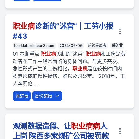
职业
病
诊断的“迷宫”｜工劳小报
#43
feed.laborinfocn3.com
2024-06-06
蓝领受雇者
采矿业
01 本期重点
职业
病
诊断的“迷宫”
职业
病
和工伤是劳
动者在工作中经常面临的身体问题。与更多突发、
急性形式产生的工伤相比，
职业
病
是在较长时间内
积累形成的慢性损伤，难以及时察觉。 2018年，工
人李明伦 ...
源链接
备份链接
观测数据造假、让
职业
病
病
人
上岗 陕西多家煤矿公司被罚款