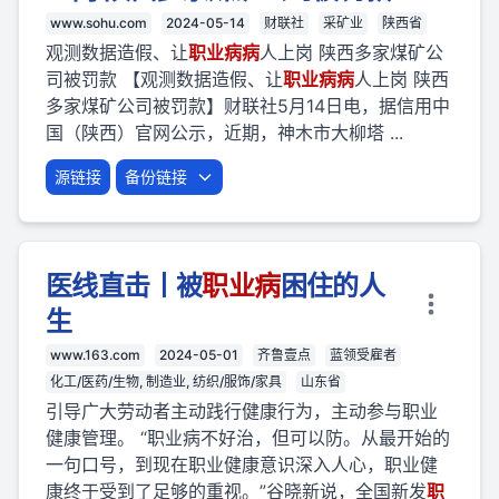
www.sohu.com
2024-05-14
财联社
采矿业
陕西省
观测数据造假、让
职业
病
病
人上岗 陕西多家煤矿公
司被罚款 【观测数据造假、让
职业
病
病
人上岗 陕西
多家煤矿公司被罚款】财联社5月14日电，据信用中
国（陕西）官网公示，近期，神木市大柳塔 ...
源链接
备份链接
医线直击丨被
职业
病
困住的人
生
www.163.com
2024-05-01
齐鲁壹点
蓝领受雇者
化工/医药/生物, 制造业, 纺织/服饰/家具
山东省
引导广大劳动者主动践行健康行为，主动参与职业
健康管理。 “职业病不好治，但可以防。从最开始的
一句口号，到现在职业健康意识深入人心，职业健
康终于受到了足够的重视。”谷晓新说，全国新发
职